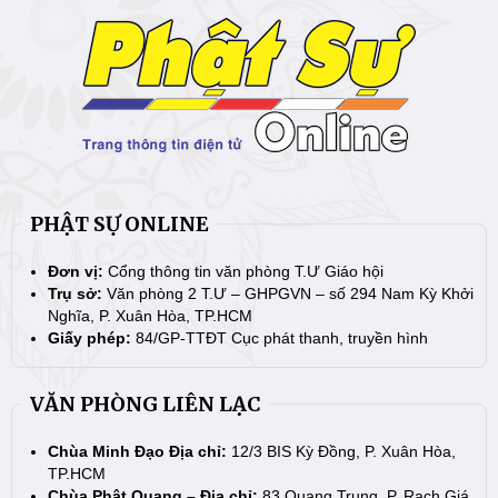
PHẬT SỰ ONLINE
Đơn vị:
Cổng thông tin văn phòng T.Ư Giáo hội
Trụ sở:
Văn phòng 2 T.Ư – GHPGVN – số 294 Nam Kỳ Khởi
Nghĩa, P. Xuân Hòa, TP.HCM
Giấy phép:
84/GP-TTĐT Cục phát thanh, truyền hình
VĂN PHÒNG LIÊN LẠC
Chùa Minh Đạo Địa chỉ:
12/3 BIS Kỳ Đồng, P. Xuân Hòa,
TP.HCM
Chùa Phật Quang – Địa chỉ:
83 Quang Trung, P. Rạch Giá,