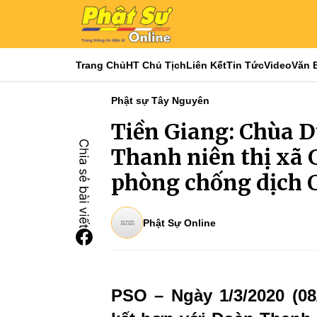
Trang Chủ
HT Chủ Tịch
Liên Kết
Tin Tức
Video
Văn 
Phật sự Tây Nguyên
Tiền Giang: Chùa 
Thanh niên thị xã 
phòng chống dịch C
Phật Sự Online
PSO – Ngày 1/3/2020 (0