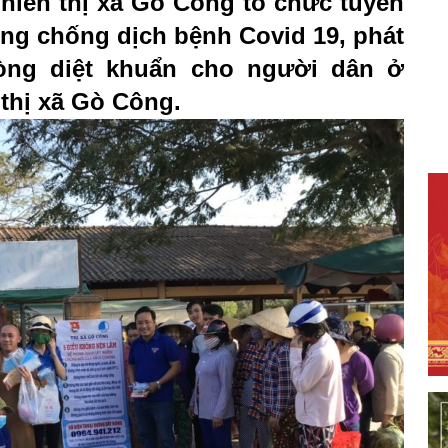
niên thị xã Gò Công tổ chức tuyên
g chống dịch bệnh Covid 19, phát
òng diệt khuẩn cho người dân ở
thị xã Gò Công.