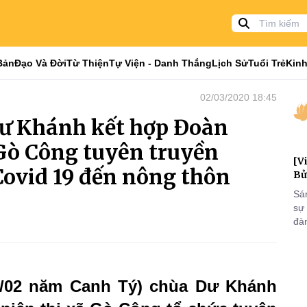
Bản
Đạo Và Đời
Từ Thiện
Tự Viện - Danh Thắng
Lịch Sử
Tuổi Trẻ
Kinh
02/03/2020 18:45
Dư Khánh kết hợp Đoàn
Gò Công tuyên truyền
[V
ovid 19 đến nông thôn
Bử
Sá
sự
đà
đại
của
qua
và
8/02 năm Canh Tý) chùa Dư Khánh