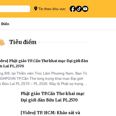
Tin theo khu vực
 Điển
Tiêu điểm
ideo] Phật giáo TP.Cần Thơ khai mạc Đại giới đàn
u Lai PL.2570
ng 8/8, tại Thiền viện Trúc Lâm Phương Nam, Ban Trị
 GHPGVN TP.Cần Thơ long trọng khai mạc Đại giới
n Bửu Lai PL.2570 – PL.2026. Đây là Phật sự trọng
 đầu tiên được Ban Trị sự triển khai sau thành công
Phật giáo TP.Cần Thơ khai mạc
 Đại hội Phật giáo thành phố lần thứ I, thể hiện sự
n tâm đối với công tác truyền giới, đào tạo Tăng tài
Đại giới đàn Bửu Lai PL.2570
 tiếp nối mạng mạch Tăng-g
[Video] TP. HCM: Khảo sát và