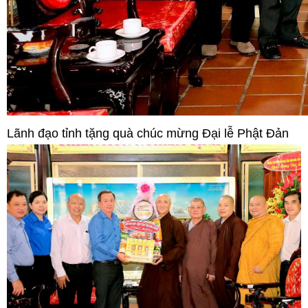
Lãnh đạo tỉnh tặng quà chúc mừng Đại lễ Phật Đản