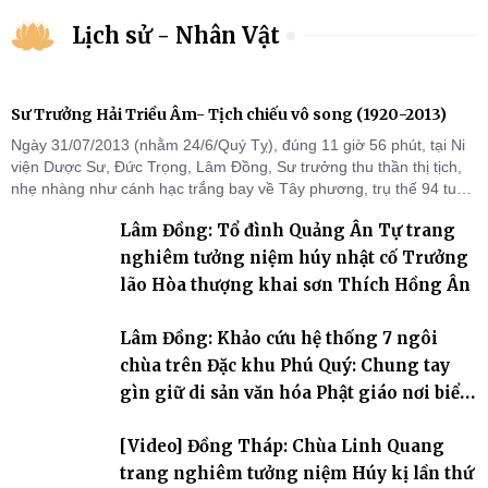
Lịch sử - Nhân Vật
Sư Trưởng Hải Triều Âm- Tịch chiếu vô song (1920-2013)
Ngày 31/07/2013 (nhằm 24/6/Quý Tỵ), đúng 11 giờ 56 phút, tại Ni
viện Dược Sư, Đức Trọng, Lâm Đồng, Sư trưởng thu thần thị tịch,
nhẹ nhàng như cánh hạc trắng bay về Tây phương, trụ thế 94 tuổi
đời, 60 hạ lạp.
Lâm Đồng: Tổ đình Quảng Ân Tự trang
nghiêm tưởng niệm húy nhật cố Trưởng
lão Hòa thượng khai sơn Thích Hồng Ân
Lâm Đồng: Khảo cứu hệ thống 7 ngôi
chùa trên Đặc khu Phú Quý: Chung tay
gìn giữ di sản văn hóa Phật giáo nơi biển
đảo
[Video] Đồng Tháp: Chùa Linh Quang
trang nghiêm tưởng niệm Húy kị lần thứ