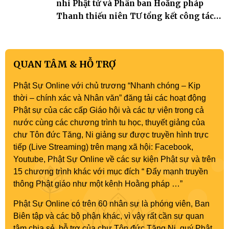
nhi Phật tử và Phân ban Hoằng pháp
Thanh thiếu niên TƯ tổng kết công tác
Phật sự nhiệm kỳ IX (2022 – 2027)
QUAN TÂM & HỖ TRỢ
Phật Sự Online với chủ trương “Nhanh chóng – Kịp
thời – chính xác và Nhân văn” đăng tải các hoạt động
Phật sự của các cấp Giáo hội và các tự viện trong cả
nước cùng các chương trình tu học, thuyết giảng của
chư Tôn đức Tăng, Ni giảng sư được truyền hình trực
tiếp (Live Streaming) trên mạng xã hội: Facebook,
Youtube, Phật Sự Online về các sự kiện Phật sự và trên
15 chương trình khác với mục đích “ Đẩy mạnh truyền
thông Phật giáo như một kênh Hoằng pháp …”
Phật Sự Online có trên 60 nhân sự là phóng viên, Ban
Biên tập và các bộ phận khác, vì vậy rất cần sự quan
tâm chia sẻ, hỗ trợ của chư Tôn đức Tăng Ni, quý Phật