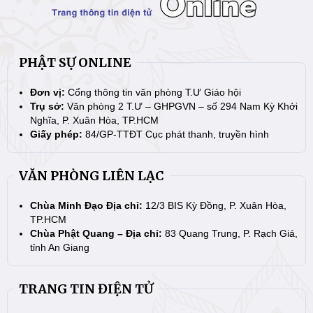
PHẬT SỰ ONLINE
Đơn vị:
Cổng thông tin văn phòng T.Ư Giáo hội
Trụ sở:
Văn phòng 2 T.Ư – GHPGVN – số 294 Nam Kỳ Khởi
Nghĩa, P. Xuân Hòa, TP.HCM
Giấy phép:
84/GP-TTĐT Cục phát thanh, truyền hình
VĂN PHÒNG LIÊN LẠC
Chùa Minh Đạo Địa chỉ:
12/3 BIS Kỳ Đồng, P. Xuân Hòa,
TP.HCM
Chùa Phật Quang – Địa chỉ:
83 Quang Trung, P. Rạch Giá,
tỉnh An Giang
TRANG TIN ĐIỆN TỬ