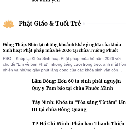
Phật Giáo & Tuổi Trẻ
Đồng Tháp: Nhìn lại những khoảnh khắc ý nghĩa của khóa
Sinh hoạt Phật pháp mùa hè 2026 tại chùa Trường Phước
PSO – Khép lại Khóa Sinh hoạt Phật pháp mùa hè năm 2026 với
chủ đề “Em về bên Phật”, những tiếng cười trong trẻo, ánh mắt hồn
nhiên và những giây phút lắng đọng của các khóa sinh vẫn còn
đọng lại dưới mái chùa Trường Phước (xã Tân Hương, tỉnh Đồng
Lâm Đồng: Hơn 60 tu sinh phát nguyện
Tháp). Những tuần tu học ngắn ngủi nhưng đã trở thành hành
trang quý báu, gieo những hạt giống thiện l
Quy y Tam bảo tại chùa Phước Minh
Tây Ninh: Khóa tu “Tỏa sáng Từ tâm” lần
III tại chùa Đông Quang
TP. Hồ Chí Minh: Phân ban Thanh Thiếu