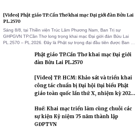
[Video] Phật giáo TP.Cần Thơ khai mạc Đại giới đàn Bửu Lai
PL.2570
Sáng 8/8, tại Thiền viện Trúc Lâm Phương Nam, Ban Trị sự
GHPGVN TP.Cần Thơ long trọng khai mạc Đại giới đàn Bửu Lai
PL.2570 – PL.2026. Đây là Phật sự trọng đại đầu tiên được Ban Trị
sự triển khai sau thành công của Đại hội Phật giáo thành phố lần
Phật giáo TP.Cần Thơ khai mạc Đại giới
thứ I, thể hiện sự quan tâm đối với công tác truyền giới, đào tạo
Tăng tài và tiếp nối mạng mạch Tăng-g
đàn Bửu Lai PL.2570
[Video] TP. HCM: Khảo sát và triển khai
công tác chuẩn bị Đại hội Đại biểu Phật
giáo toàn quốc lần thứ X, nhiệm kỳ 2026-
2031
Huế: Khai mạc triển lãm cùng chuỗi các
sự kiện Kỷ niệm 75 năm thành lập
GĐPTVN