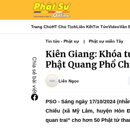
Trang Chủ
HT Chủ Tịch
Liên Kết
Tin Tức
Video
Văn 
Tin tức - Phật sự
Phật sự miền Tây
Kiên Giang: Khóa tu
Phật Quang Phổ Ch
Liên Ngọc
PSO - Sáng ngày 17/10/2024 (nhằ
Chiếu (xã Mỹ Lâm, huyện Hòn Đấ
quan trai” cho hơn 50 Phật tử th