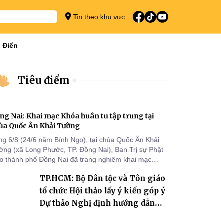
Tin theo khu vực
 Điển
Tiêu điểm
ng Nai: Khai mạc Khóa huân tu tập trung tại
ùa Quốc Ân Khải Tường
ng 6/8 (24/6 năm Bính Ngọ), tại chùa Quốc Ân Khải
ờng (xã Long Phước, TP. Đồng Nai), Ban Trị sự Phật
áo thành phố Đồng Nai đã trang nghiêm khai mạc
a huân tu tập trung trong mùa An cư kiết hạ Phật lịch
TP.HCM: Bộ Dân tộc và Tôn giáo
70 dành cho chư Tăng hành giả an cư tại chỗ khu vực
I, VIII và trường hạ chùa Quốc Ân Khải Tường.
tổ chức Hội thảo lấy ý kiến góp ý
Dự thảo Nghị định hướng dẫn
thi hành Luật Tín ngưỡng, tôn