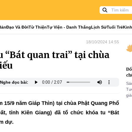
Bản
Đạo Và Đời
Từ Thiện
Tự Viện - Danh Thắng
Lịch Sử
Tuổi Trẻ
Kinh
18/10/2024 14:55
 “Bát quan trai” tại chùa
iếu
Đồ
ch
Nghe đọc bài:
Sá
Tư
gi
Khó
m 15/9 năm Giáp Thìn) tại chùa Phật Quang Phổ
25
t, tỉnh Kiên Giang) đã tổ chức khóa tu “Bát
VI
am dự.