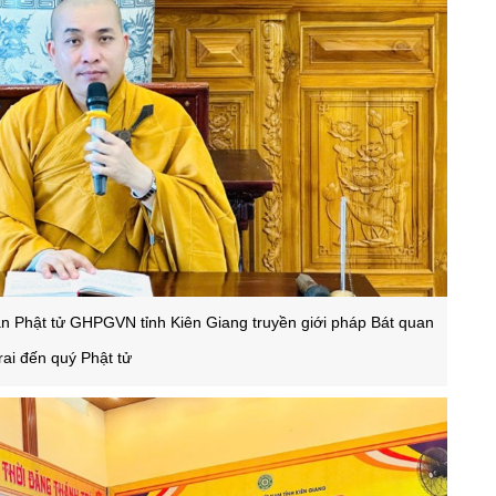
n Phật tử GHPGVN tỉnh Kiên Giang truyền giới pháp Bát quan
trai đến quý Phật tử