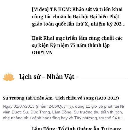
[Video] TP. HCM: Khảo sát và triển khai
công tác chuẩn bị Đại hội Đại biểu Phật
giáo toàn quốc lần thứ X, nhiệm kỳ 2026-
2031
Huế: Khai mạc triển lãm cùng chuỗi các
sự kiện Kỷ niệm 75 năm thành lập
GĐPTVN
Lịch sử - Nhân Vật
Sư Trưởng Hải Triều Âm- Tịch chiếu vô song (1920-2013)
Ngày 31/07/2013 (nhằm 24/6/Quý Tỵ), đúng 11 giờ 56 phút, tại Ni
viện Dược Sư, Đức Trọng, Lâm Đồng, Sư trưởng thu thần thị tịch,
nhẹ nhàng như cánh hạc trắng bay về Tây phương, trụ thế 94 tuổi
đời, 60 hạ lạp.
Lâm Đồng: Tổ đình Quảng Ân Tự trang