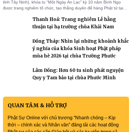
tỉnh Tây Ninh), khóa tu “Một Ngày An Lạc” kỳ 10 năm Bính Ngọ
được trang nghiêm tổ chức, tạo thắng duyên để hàng Phật tử tại
gia trở về nương tựa Tam bảo, lắng đọng thân tâm và vun bồi đời
Thanh Hoá: Trang nghiêm Lễ hằng
sống thiện lành.
thuận tại hạ trường chùa Khải Nam
Đồng Tháp: Nhìn lại những khoảnh khắc
ý nghĩa của khóa Sinh hoạt Phật pháp
mùa hè 2026 tại chùa Trường Phước
Lâm Đồng: Hơn 60 tu sinh phát nguyện
Quy y Tam bảo tại chùa Phước Minh
QUAN TÂM & HỖ TRỢ
Phật Sự Online với chủ trương “Nhanh chóng – Kịp
thời – chính xác và Nhân văn” đăng tải các hoạt động
Phật sự của các cấp Giáo hội và các tự viện trong cả