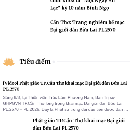
chức khóa tu "Một Ngày An
Lạc" kỳ 10 năm Bính Ngọ
Cần Thơ: Trang nghiêm bế mạc
Đại giới đàn Bửu Lai PL.2570
Tiêu điểm
[Video] Phật giáo TP.Cần Thơ khai mạc Đại giới đàn Bửu Lai
PL.2570
Sáng 8/8, tại Thiền viện Trúc Lâm Phương Nam, Ban Trị sự
GHPGVN TP.Cần Thơ long trọng khai mạc Đại giới đàn Bửu Lai
PL.2570 – PL.2026. Đây là Phật sự trọng đại đầu tiên được Ban Trị
sự triển khai sau thành công của Đại hội Phật giáo thành phố lần
Phật giáo TP.Cần Thơ khai mạc Đại giới
thứ I, thể hiện sự quan tâm đối với công tác truyền giới, đào tạo
Tăng tài và tiếp nối mạng mạch Tăng-g
đàn Bửu Lai PL.2570