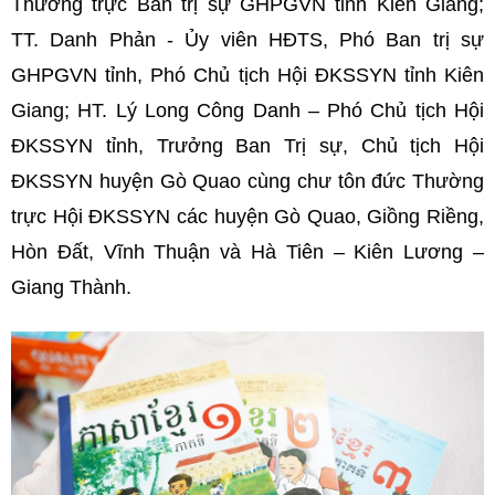
Thường trực Ban trị sự GHPGVN tỉnh Kiên Giang;
TT. Danh Phản - Ủy viên HĐTS, Phó Ban trị sự
GHPGVN tỉnh, Phó Chủ tịch Hội ĐKSSYN tỉnh Kiên
Giang; HT. Lý Long Công Danh – Phó Chủ tịch Hội
ĐKSSYN tỉnh, Trưởng Ban Trị sự, Chủ tịch Hội
ĐKSSYN huyện Gò Quao cùng chư tôn đức Thường
trực Hội ĐKSSYN các huyện Gò Quao, Giồng Riềng,
Hòn Đất, Vĩnh Thuận và Hà Tiên – Kiên Lương –
Giang Thành.