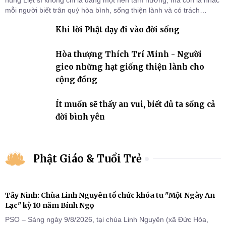
hùng Liệt sĩ không chỉ là dâng một nén tâm hương, mà còn là nhắc
mỗi người biết trân quý hòa bình, sống thiện lành và có trách
nhiệm với quê hương, đất nước.
Khi lời Phật dạy đi vào đời sống
Hòa thượng Thích Trí Minh - Người
gieo những hạt giống thiện lành cho
cộng đồng
Ít muốn sẽ thấy an vui, biết đủ ta sống cả
đời bình yên
Phật Giáo & Tuổi Trẻ
Tây Ninh: Chùa Linh Nguyên tổ chức khóa tu "Một Ngày An
Lạc" kỳ 10 năm Bính Ngọ
PSO – Sáng ngày 9/8/2026, tại chùa Linh Nguyên (xã Đức Hòa,