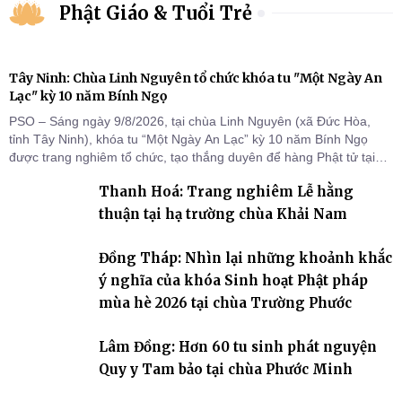
Phật Giáo & Tuổi Trẻ
Tây Ninh: Chùa Linh Nguyên tổ chức khóa tu "Một Ngày An
Lạc" kỳ 10 năm Bính Ngọ
PSO – Sáng ngày 9/8/2026, tại chùa Linh Nguyên (xã Đức Hòa,
tỉnh Tây Ninh), khóa tu “Một Ngày An Lạc” kỳ 10 năm Bính Ngọ
được trang nghiêm tổ chức, tạo thắng duyên để hàng Phật tử tại
gia trở về nương tựa Tam bảo, lắng đọng thân tâm và vun bồi đời
Thanh Hoá: Trang nghiêm Lễ hằng
sống thiện lành.
thuận tại hạ trường chùa Khải Nam
Đồng Tháp: Nhìn lại những khoảnh khắc
ý nghĩa của khóa Sinh hoạt Phật pháp
mùa hè 2026 tại chùa Trường Phước
Lâm Đồng: Hơn 60 tu sinh phát nguyện
Quy y Tam bảo tại chùa Phước Minh