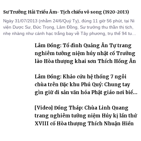
Sư Trưởng Hải Triều Âm- Tịch chiếu vô song (1920-2013)
Ngày 31/07/2013 (nhằm 24/6/Quý Tỵ), đúng 11 giờ 56 phút, tại Ni
viện Dược Sư, Đức Trọng, Lâm Đồng, Sư trưởng thu thần thị tịch,
nhẹ nhàng như cánh hạc trắng bay về Tây phương, trụ thế 94 tuổi
đời, 60 hạ lạp.
Lâm Đồng: Tổ đình Quảng Ân Tự trang
nghiêm tưởng niệm húy nhật cố Trưởng
lão Hòa thượng khai sơn Thích Hồng Ân
Lâm Đồng: Khảo cứu hệ thống 7 ngôi
chùa trên Đặc khu Phú Quý: Chung tay
gìn giữ di sản văn hóa Phật giáo nơi biển
đảo
[Video] Đồng Tháp: Chùa Linh Quang
trang nghiêm tưởng niệm Húy kị lần thứ
XVIII cố Hòa thượng Thích Nhuận Hiền