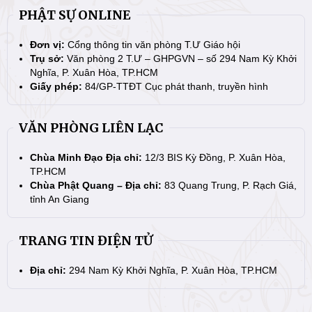
PHẬT SỰ ONLINE
Đơn vị:
Cổng thông tin văn phòng T.Ư Giáo hội
Trụ sở:
Văn phòng 2 T.Ư – GHPGVN – số 294 Nam Kỳ Khởi
Nghĩa, P. Xuân Hòa, TP.HCM
Giấy phép:
84/GP-TTĐT Cục phát thanh, truyền hình
VĂN PHÒNG LIÊN LẠC
Chùa Minh Đạo Địa chỉ:
12/3 BIS Kỳ Đồng, P. Xuân Hòa,
TP.HCM
Chùa Phật Quang – Địa chỉ:
83 Quang Trung, P. Rạch Giá,
tỉnh An Giang
TRANG TIN ĐIỆN TỬ
Địa chỉ:
294 Nam Kỳ Khởi Nghĩa, P. Xuân Hòa, TP.HCM