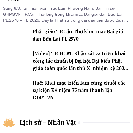
PL.2570
Sáng 8/8, tại Thiền viện Trúc Lâm Phương Nam, Ban Trị sự
GHPGVN TP.Cần Thơ long trọng khai mạc Đại giới đàn Bửu Lai
PL.2570 – PL.2026. Đây là Phật sự trọng đại đầu tiên được Ban Trị
sự triển khai sau thành công của Đại hội Phật giáo thành phố lần
Phật giáo TP.Cần Thơ khai mạc Đại giới
thứ I, thể hiện sự quan tâm đối với công tác truyền giới, đào tạo
Tăng tài và tiếp nối mạng mạch Tăng-g
đàn Bửu Lai PL.2570
[Video] TP. HCM: Khảo sát và triển khai
công tác chuẩn bị Đại hội Đại biểu Phật
giáo toàn quốc lần thứ X, nhiệm kỳ 2026-
2031
Huế: Khai mạc triển lãm cùng chuỗi các
sự kiện Kỷ niệm 75 năm thành lập
GĐPTVN
Lịch sử - Nhân Vật