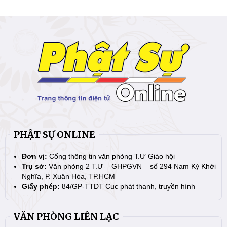
PHẬT SỰ ONLINE
Đơn vị:
Cổng thông tin văn phòng T.Ư Giáo hội
Trụ sở:
Văn phòng 2 T.Ư – GHPGVN – số 294 Nam Kỳ Khởi
Nghĩa, P. Xuân Hòa, TP.HCM
Giấy phép:
84/GP-TTĐT Cục phát thanh, truyền hình
VĂN PHÒNG LIÊN LẠC