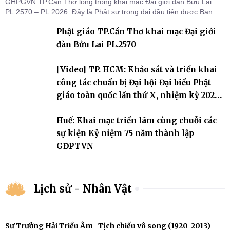
GHPGVN TP.Cần Thơ long trọng khai mạc Đại giới đàn Bửu Lai
PL.2570 – PL.2026. Đây là Phật sự trọng đại đầu tiên được Ban Trị
sự triển khai sau thành công của Đại hội Phật giáo thành phố lần
Phật giáo TP.Cần Thơ khai mạc Đại giới
thứ I, thể hiện sự quan tâm đối với công tác truyền giới, đào tạo
Tăng tài và tiếp nối mạng mạch Tăng-g
đàn Bửu Lai PL.2570
[Video] TP. HCM: Khảo sát và triển khai
công tác chuẩn bị Đại hội Đại biểu Phật
giáo toàn quốc lần thứ X, nhiệm kỳ 2026-
2031
Huế: Khai mạc triển lãm cùng chuỗi các
sự kiện Kỷ niệm 75 năm thành lập
GĐPTVN
Lịch sử - Nhân Vật
Sư Trưởng Hải Triều Âm- Tịch chiếu vô song (1920-2013)