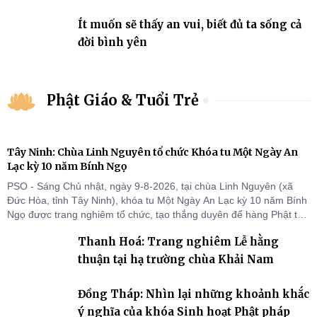
Ít muốn sẽ thấy an vui, biết đủ ta sống cả
đời bình yên
Phật Giáo & Tuổi Trẻ
Tây Ninh: Chùa Linh Nguyên tổ chức Khóa tu Một Ngày An
Lạc kỳ 10 năm Bính Ngọ
PSO - Sáng Chủ nhật, ngày 9-8-2026, tại chùa Linh Nguyên (xã
Đức Hòa, tỉnh Tây Ninh), khóa tu Một Ngày An Lạc kỳ 10 năm Bính
Ngọ được trang nghiêm tổ chức, tạo thắng duyên để hàng Phật tử
tại gia trở về nương tựa Tam bảo, lắng đọng thân tâm và vun bồi
Thanh Hoá: Trang nghiêm Lễ hằng
đời sống thiện lành.
thuận tại hạ trường chùa Khải Nam
Đồng Tháp: Nhìn lại những khoảnh khắc
ý nghĩa của khóa Sinh hoạt Phật pháp