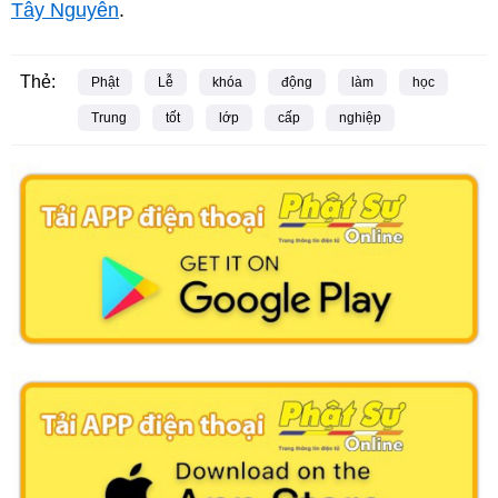
Tây Nguyên
.
Thẻ:
Phật
Lễ
khóa
động
làm
học
Trung
tốt
lớp
cấp
nghiệp