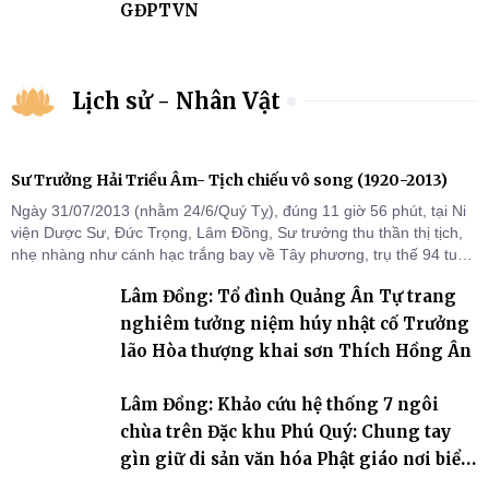
GĐPTVN
Lịch sử - Nhân Vật
Sư Trưởng Hải Triều Âm- Tịch chiếu vô song (1920-2013)
Ngày 31/07/2013 (nhằm 24/6/Quý Tỵ), đúng 11 giờ 56 phút, tại Ni
viện Dược Sư, Đức Trọng, Lâm Đồng, Sư trưởng thu thần thị tịch,
nhẹ nhàng như cánh hạc trắng bay về Tây phương, trụ thế 94 tuổi
đời, 60 hạ lạp.
Lâm Đồng: Tổ đình Quảng Ân Tự trang
nghiêm tưởng niệm húy nhật cố Trưởng
lão Hòa thượng khai sơn Thích Hồng Ân
Lâm Đồng: Khảo cứu hệ thống 7 ngôi
chùa trên Đặc khu Phú Quý: Chung tay
gìn giữ di sản văn hóa Phật giáo nơi biển
đảo