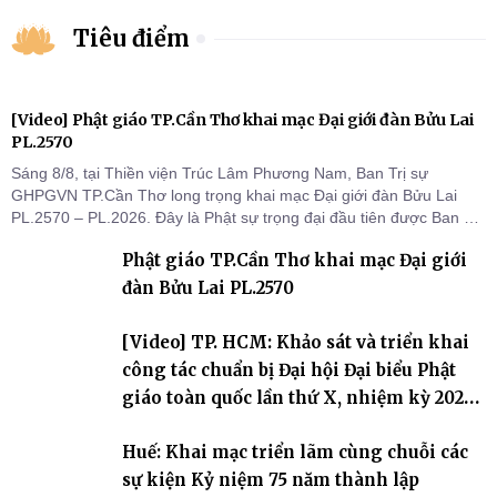
Tiêu điểm
[Video] Phật giáo TP.Cần Thơ khai mạc Đại giới đàn Bửu Lai
PL.2570
Sáng 8/8, tại Thiền viện Trúc Lâm Phương Nam, Ban Trị sự
GHPGVN TP.Cần Thơ long trọng khai mạc Đại giới đàn Bửu Lai
PL.2570 – PL.2026. Đây là Phật sự trọng đại đầu tiên được Ban Trị
sự triển khai sau thành công của Đại hội Phật giáo thành phố lần
Phật giáo TP.Cần Thơ khai mạc Đại giới
thứ I, thể hiện sự quan tâm đối với công tác truyền giới, đào tạo
Tăng tài và tiếp nối mạng mạch Tăng-g
đàn Bửu Lai PL.2570
[Video] TP. HCM: Khảo sát và triển khai
công tác chuẩn bị Đại hội Đại biểu Phật
giáo toàn quốc lần thứ X, nhiệm kỳ 2026-
2031
Huế: Khai mạc triển lãm cùng chuỗi các
sự kiện Kỷ niệm 75 năm thành lập