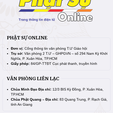
PHẬT SỰ ONLINE
Đơn vị:
Cổng thông tin văn phòng T.Ư Giáo hội
Trụ sở:
Văn phòng 2 T.Ư – GHPGVN – số 294 Nam Kỳ Khởi
Nghĩa, P. Xuân Hòa, TP.HCM
Giấy phép:
84/GP-TTĐT Cục phát thanh, truyền hình
VĂN PHÒNG LIÊN LẠC
Chùa Minh Đạo Địa chỉ:
12/3 BIS Kỳ Đồng, P. Xuân Hòa,
TP.HCM
Chùa Phật Quang – Địa chỉ:
83 Quang Trung, P. Rạch Giá,
tỉnh An Giang