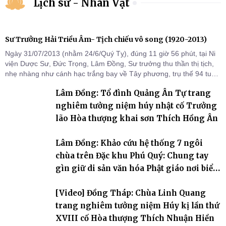
Lịch sử - Nhân Vật
Sư Trưởng Hải Triều Âm- Tịch chiếu vô song (1920-2013)
Ngày 31/07/2013 (nhằm 24/6/Quý Tỵ), đúng 11 giờ 56 phút, tại Ni
viện Dược Sư, Đức Trọng, Lâm Đồng, Sư trưởng thu thần thị tịch,
nhẹ nhàng như cánh hạc trắng bay về Tây phương, trụ thế 94 tuổi
đời, 60 hạ lạp.
Lâm Đồng: Tổ đình Quảng Ân Tự trang
nghiêm tưởng niệm húy nhật cố Trưởng
lão Hòa thượng khai sơn Thích Hồng Ân
Lâm Đồng: Khảo cứu hệ thống 7 ngôi
chùa trên Đặc khu Phú Quý: Chung tay
gìn giữ di sản văn hóa Phật giáo nơi biển
đảo
[Video] Đồng Tháp: Chùa Linh Quang
trang nghiêm tưởng niệm Húy kị lần thứ
XVIII cố Hòa thượng Thích Nhuận Hiền