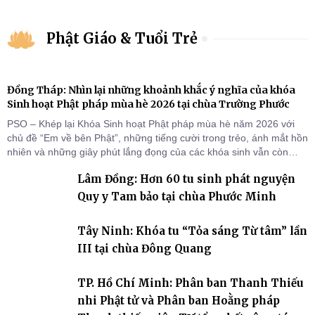
Phật Giáo & Tuổi Trẻ
Đồng Tháp: Nhìn lại những khoảnh khắc ý nghĩa của khóa
Sinh hoạt Phật pháp mùa hè 2026 tại chùa Trường Phước
PSO – Khép lại Khóa Sinh hoạt Phật pháp mùa hè năm 2026 với
chủ đề “Em về bên Phật”, những tiếng cười trong trẻo, ánh mắt hồn
nhiên và những giây phút lắng đọng của các khóa sinh vẫn còn
đọng lại dưới mái chùa Trường Phước (xã Tân Hương, tỉnh Đồng
Lâm Đồng: Hơn 60 tu sinh phát nguyện
Tháp). Những tuần tu học ngắn ngủi nhưng đã trở thành hành
trang quý báu, gieo những hạt giống thiện l
Quy y Tam bảo tại chùa Phước Minh
Tây Ninh: Khóa tu “Tỏa sáng Từ tâm” lần
III tại chùa Đông Quang
TP. Hồ Chí Minh: Phân ban Thanh Thiếu
nhi Phật tử và Phân ban Hoằng pháp