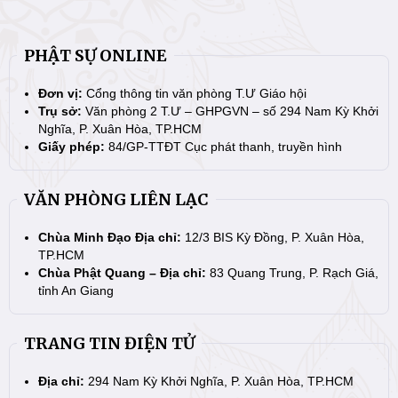
PHẬT SỰ ONLINE
Đơn vị:
Cổng thông tin văn phòng T.Ư Giáo hội
Trụ sở:
Văn phòng 2 T.Ư – GHPGVN – số 294 Nam Kỳ Khởi
Nghĩa, P. Xuân Hòa, TP.HCM
Giấy phép:
84/GP-TTĐT Cục phát thanh, truyền hình
VĂN PHÒNG LIÊN LẠC
Chùa Minh Đạo Địa chỉ:
12/3 BIS Kỳ Đồng, P. Xuân Hòa,
TP.HCM
Chùa Phật Quang – Địa chỉ:
83 Quang Trung, P. Rạch Giá,
tỉnh An Giang
TRANG TIN ĐIỆN TỬ
Địa chỉ:
294 Nam Kỳ Khởi Nghĩa, P. Xuân Hòa, TP.HCM