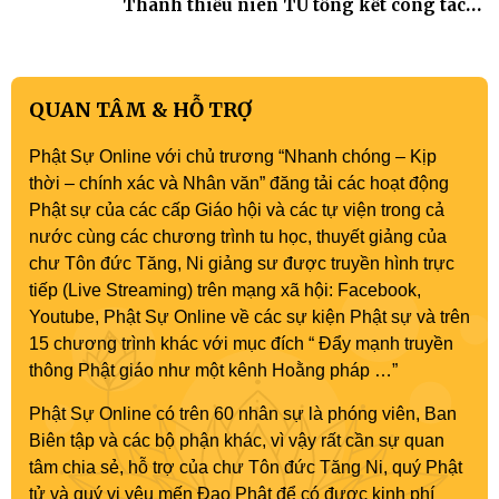
Thanh thiếu niên TƯ tổng kết công tác
Phật sự nhiệm kỳ IX (2022 – 2027)
QUAN TÂM & HỖ TRỢ
Phật Sự Online với chủ trương “Nhanh chóng – Kịp
thời – chính xác và Nhân văn” đăng tải các hoạt động
Phật sự của các cấp Giáo hội và các tự viện trong cả
nước cùng các chương trình tu học, thuyết giảng của
chư Tôn đức Tăng, Ni giảng sư được truyền hình trực
tiếp (Live Streaming) trên mạng xã hội: Facebook,
Youtube, Phật Sự Online về các sự kiện Phật sự và trên
15 chương trình khác với mục đích “ Đẩy mạnh truyền
thông Phật giáo như một kênh Hoằng pháp …”
Phật Sự Online có trên 60 nhân sự là phóng viên, Ban
Biên tập và các bộ phận khác, vì vậy rất cần sự quan
tâm chia sẻ, hỗ trợ của chư Tôn đức Tăng Ni, quý Phật
tử và quý vị yêu mến Đạo Phật để có được kinh phí