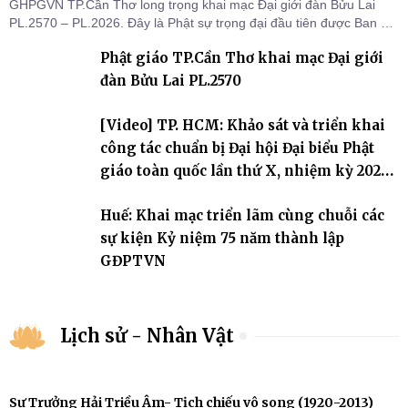
GHPGVN TP.Cần Thơ long trọng khai mạc Đại giới đàn Bửu Lai
PL.2570 – PL.2026. Đây là Phật sự trọng đại đầu tiên được Ban Trị
sự triển khai sau thành công của Đại hội Phật giáo thành phố lần
Phật giáo TP.Cần Thơ khai mạc Đại giới
thứ I, thể hiện sự quan tâm đối với công tác truyền giới, đào tạo
Tăng tài và tiếp nối mạng mạch Tăng-g
đàn Bửu Lai PL.2570
[Video] TP. HCM: Khảo sát và triển khai
công tác chuẩn bị Đại hội Đại biểu Phật
giáo toàn quốc lần thứ X, nhiệm kỳ 2026-
2031
Huế: Khai mạc triển lãm cùng chuỗi các
sự kiện Kỷ niệm 75 năm thành lập
GĐPTVN
Lịch sử - Nhân Vật
Sư Trưởng Hải Triều Âm- Tịch chiếu vô song (1920-2013)