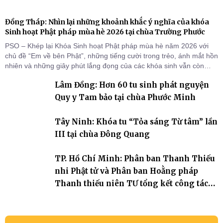
Đồng Tháp: Nhìn lại những khoảnh khắc ý nghĩa của khóa
Sinh hoạt Phật pháp mùa hè 2026 tại chùa Trường Phước
PSO – Khép lại Khóa Sinh hoạt Phật pháp mùa hè năm 2026 với
chủ đề “Em về bên Phật”, những tiếng cười trong trẻo, ánh mắt hồn
nhiên và những giây phút lắng đọng của các khóa sinh vẫn còn
đọng lại dưới mái chùa Trường Phước (xã Tân Hương, tỉnh Đồng
Lâm Đồng: Hơn 60 tu sinh phát nguyện
Tháp). Những tuần tu học ngắn ngủi nhưng đã trở thành hành
trang quý báu, gieo những hạt giống thiện l
Quy y Tam bảo tại chùa Phước Minh
Tây Ninh: Khóa tu “Tỏa sáng Từ tâm” lần
III tại chùa Đông Quang
TP. Hồ Chí Minh: Phân ban Thanh Thiếu
nhi Phật tử và Phân ban Hoằng pháp
Thanh thiếu niên TƯ tổng kết công tác
Phật sự nhiệm kỳ IX (2022 – 2027)