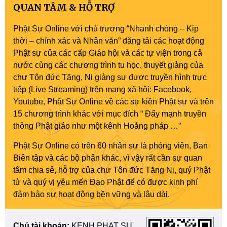
QUAN TÂM & HỖ TRỢ
Phật Sự Online với chủ trương “Nhanh chóng – Kịp
thời – chính xác và Nhân văn” đăng tải các hoạt động
Phật sự của các cấp Giáo hội và các tự viện trong cả
nước cùng các chương trình tu học, thuyết giảng của
chư Tôn đức Tăng, Ni giảng sư được truyền hình trực
tiếp (Live Streaming) trên mạng xã hội: Facebook,
Youtube, Phật Sự Online về các sự kiện Phật sự và trên
15 chương trình khác với mục đích “ Đẩy mạnh truyền
thông Phật giáo như một kênh Hoằng pháp …”
Phật Sự Online có trên 60 nhân sự là phóng viên, Ban
Biên tập và các bộ phận khác, vì vậy rất cần sự quan
tâm chia sẻ, hỗ trợ của chư Tôn đức Tăng Ni, quý Phật
tử và quý vị yêu mến Đạo Phật để có được kinh phí
đảm bảo sự hoạt động bền vững và lâu dài.
Chủ tài khoản:
KENH PHAT SU