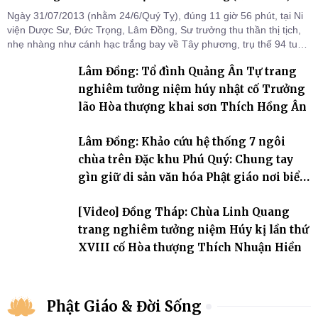
Ngày 31/07/2013 (nhằm 24/6/Quý Tỵ), đúng 11 giờ 56 phút, tại Ni
viện Dược Sư, Đức Trọng, Lâm Đồng, Sư trưởng thu thần thị tịch,
nhẹ nhàng như cánh hạc trắng bay về Tây phương, trụ thế 94 tuổi
đời, 60 hạ lạp.
Lâm Đồng: Tổ đình Quảng Ân Tự trang
nghiêm tưởng niệm húy nhật cố Trưởng
lão Hòa thượng khai sơn Thích Hồng Ân
Lâm Đồng: Khảo cứu hệ thống 7 ngôi
chùa trên Đặc khu Phú Quý: Chung tay
gìn giữ di sản văn hóa Phật giáo nơi biển
đảo
[Video] Đồng Tháp: Chùa Linh Quang
trang nghiêm tưởng niệm Húy kị lần thứ
XVIII cố Hòa thượng Thích Nhuận Hiền
Phật Giáo & Đời Sống