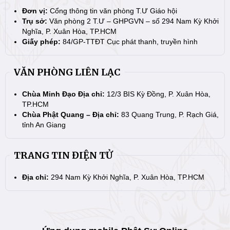
Đơn vị:
Cổng thông tin văn phòng T.Ư Giáo hội
Trụ sở:
Văn phòng 2 T.Ư – GHPGVN – số 294 Nam Kỳ Khởi
Nghĩa, P. Xuân Hòa, TP.HCM
Giấy phép:
84/GP-TTĐT Cục phát thanh, truyền hình
VĂN PHÒNG LIÊN LẠC
Chùa Minh Đạo Địa chỉ:
12/3 BIS Kỳ Đồng, P. Xuân Hòa,
TP.HCM
Chùa Phật Quang – Địa chỉ:
83 Quang Trung, P. Rạch Giá,
tỉnh An Giang
TRANG TIN ĐIỆN TỬ
Địa chỉ:
294 Nam Kỳ Khởi Nghĩa, P. Xuân Hòa, TP.HCM