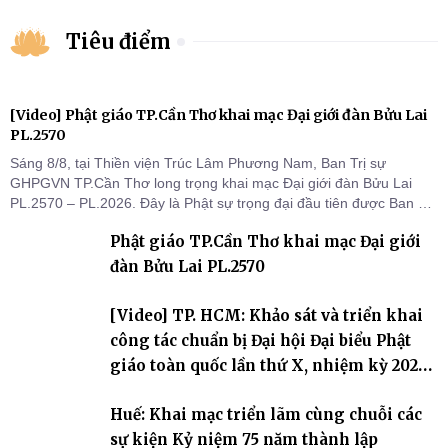
Tiêu điểm
[Video] Phật giáo TP.Cần Thơ khai mạc Đại giới đàn Bửu Lai
PL.2570
Sáng 8/8, tại Thiền viện Trúc Lâm Phương Nam, Ban Trị sự
GHPGVN TP.Cần Thơ long trọng khai mạc Đại giới đàn Bửu Lai
PL.2570 – PL.2026. Đây là Phật sự trọng đại đầu tiên được Ban Trị
sự triển khai sau thành công của Đại hội Phật giáo thành phố lần
Phật giáo TP.Cần Thơ khai mạc Đại giới
thứ I, thể hiện sự quan tâm đối với công tác truyền giới, đào tạo
Tăng tài và tiếp nối mạng mạch Tăng-g
đàn Bửu Lai PL.2570
[Video] TP. HCM: Khảo sát và triển khai
công tác chuẩn bị Đại hội Đại biểu Phật
giáo toàn quốc lần thứ X, nhiệm kỳ 2026-
2031
Huế: Khai mạc triển lãm cùng chuỗi các
sự kiện Kỷ niệm 75 năm thành lập