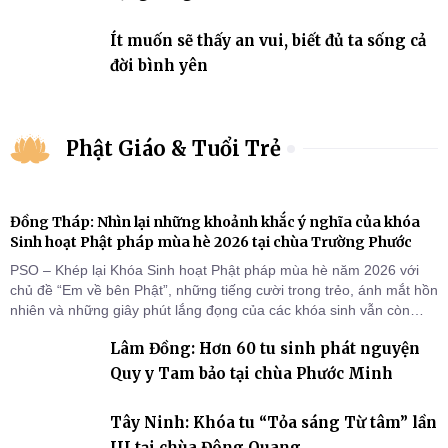
Ít muốn sẽ thấy an vui, biết đủ ta sống cả
đời bình yên
Phật Giáo & Tuổi Trẻ
Đồng Tháp: Nhìn lại những khoảnh khắc ý nghĩa của khóa
Sinh hoạt Phật pháp mùa hè 2026 tại chùa Trường Phước
PSO – Khép lại Khóa Sinh hoạt Phật pháp mùa hè năm 2026 với
chủ đề “Em về bên Phật”, những tiếng cười trong trẻo, ánh mắt hồn
nhiên và những giây phút lắng đọng của các khóa sinh vẫn còn
đọng lại dưới mái chùa Trường Phước (xã Tân Hương, tỉnh Đồng
Lâm Đồng: Hơn 60 tu sinh phát nguyện
Tháp). Những tuần tu học ngắn ngủi nhưng đã trở thành hành
trang quý báu, gieo những hạt giống thiện l
Quy y Tam bảo tại chùa Phước Minh
Tây Ninh: Khóa tu “Tỏa sáng Từ tâm” lần
III tại chùa Đông Quang