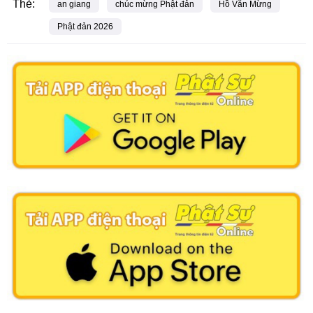
Thẻ:
an giang
chúc mừng Phật đản
Hồ Văn Mừng
Phật đản 2026