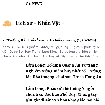
GĐPTVN
Lịch sử - Nhân Vật
Sư Trưởng Hải Triều Âm- Tịch chiếu vô song (1920-2013)
Ngày 31/07/2013 (nhằm 24/6/Quý Tỵ), đúng 11 giờ 56 phút, tại Ni
viện Dược Sư, Đức Trọng, Lâm Đồng, Sư trưởng thu thần thị tịch,
nhẹ nhàng như cánh hạc trắng bay về Tây phương, trụ thế 94 tuổi
đời, 60 hạ lạp.
Lâm Đồng: Tổ đình Quảng Ân Tự trang
nghiêm tưởng niệm húy nhật cố Trưởng
lão Hòa thượng khai sơn Thích Hồng Ân
Lâm Đồng: Khảo cứu hệ thống 7 ngôi
chùa trên Đặc khu Phú Quý: Chung tay
gìn giữ di sản văn hóa Phật giáo nơi biển