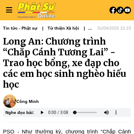
Tin tức - Phật sự
Từ thiện Xã hội
01/04/2025 22:23
Phật sự miền Tây
Phật sự miền Đông
Long An: Chương trình
“Chắp Cánh Tương Lai” -
Trao học bổng, xe đạp cho
các em học sinh nghèo hiếu
học
Công Minh
Nghe đọc bài:
PSO - Như thường kỳ, chương trình “Chắp Cánh