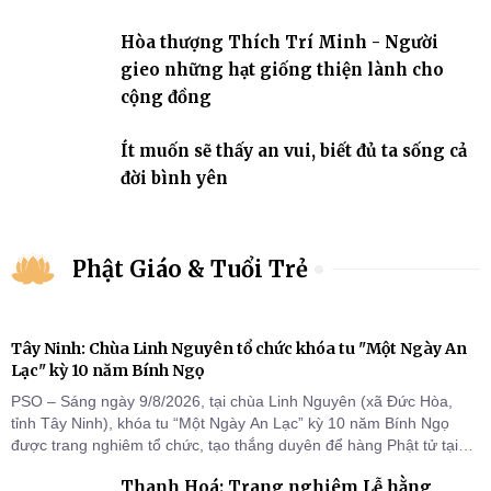
Hòa thượng Thích Trí Minh - Người
gieo những hạt giống thiện lành cho
cộng đồng
Ít muốn sẽ thấy an vui, biết đủ ta sống cả
đời bình yên
Phật Giáo & Tuổi Trẻ
Tây Ninh: Chùa Linh Nguyên tổ chức khóa tu "Một Ngày An
Lạc" kỳ 10 năm Bính Ngọ
PSO – Sáng ngày 9/8/2026, tại chùa Linh Nguyên (xã Đức Hòa,
tỉnh Tây Ninh), khóa tu “Một Ngày An Lạc” kỳ 10 năm Bính Ngọ
được trang nghiêm tổ chức, tạo thắng duyên để hàng Phật tử tại
gia trở về nương tựa Tam bảo, lắng đọng thân tâm và vun bồi đời
Thanh Hoá: Trang nghiêm Lễ hằng
sống thiện lành.