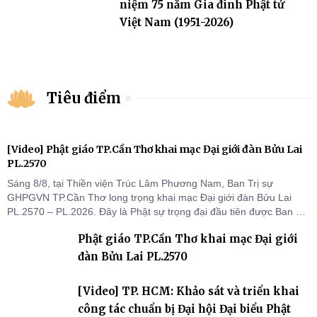
niệm 75 năm Gia đình Phật tử
Việt Nam (1951-2026)
Tiêu điểm
[Video] Phật giáo TP.Cần Thơ khai mạc Đại giới đàn Bửu Lai
PL.2570
Sáng 8/8, tại Thiền viện Trúc Lâm Phương Nam, Ban Trị sự
GHPGVN TP.Cần Thơ long trọng khai mạc Đại giới đàn Bửu Lai
PL.2570 – PL.2026. Đây là Phật sự trọng đại đầu tiên được Ban Trị
sự triển khai sau thành công của Đại hội Phật giáo thành phố lần
Phật giáo TP.Cần Thơ khai mạc Đại giới
thứ I, thể hiện sự quan tâm đối với công tác truyền giới, đào tạo
Tăng tài và tiếp nối mạng mạch Tăng-g
đàn Bửu Lai PL.2570
[Video] TP. HCM: Khảo sát và triển khai
công tác chuẩn bị Đại hội Đại biểu Phật