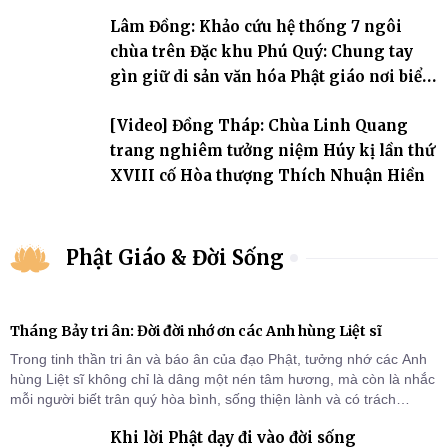
Lâm Đồng: Khảo cứu hệ thống 7 ngôi
chùa trên Đặc khu Phú Quý: Chung tay
gìn giữ di sản văn hóa Phật giáo nơi biển
đảo
[Video] Đồng Tháp: Chùa Linh Quang
trang nghiêm tưởng niệm Húy kị lần thứ
XVIII cố Hòa thượng Thích Nhuận Hiền
Phật Giáo & Đời Sống
Tháng Bảy tri ân: Đời đời nhớ ơn các Anh hùng Liệt sĩ
Trong tinh thần tri ân và báo ân của đạo Phật, tưởng nhớ các Anh
hùng Liệt sĩ không chỉ là dâng một nén tâm hương, mà còn là nhắc
mỗi người biết trân quý hòa bình, sống thiện lành và có trách
nhiệm với quê hương, đất nước.
Khi lời Phật dạy đi vào đời sống