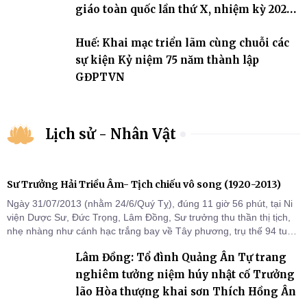
giáo toàn quốc lần thứ X, nhiệm kỳ 2026-
2031
Huế: Khai mạc triển lãm cùng chuỗi các
sự kiện Kỷ niệm 75 năm thành lập
GĐPTVN
Lịch sử - Nhân Vật
Sư Trưởng Hải Triều Âm- Tịch chiếu vô song (1920-2013)
Ngày 31/07/2013 (nhằm 24/6/Quý Tỵ), đúng 11 giờ 56 phút, tại Ni
viện Dược Sư, Đức Trọng, Lâm Đồng, Sư trưởng thu thần thị tịch,
nhẹ nhàng như cánh hạc trắng bay về Tây phương, trụ thế 94 tuổi
đời, 60 hạ lạp.
Lâm Đồng: Tổ đình Quảng Ân Tự trang
nghiêm tưởng niệm húy nhật cố Trưởng
lão Hòa thượng khai sơn Thích Hồng Ân