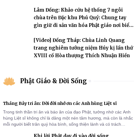
Lâm Đồng: Khảo cứu hệ thống 7 ngôi
chùa trên Đặc khu Phú Quý: Chung tay
gìn giữ di sản văn hóa Phật giáo nơi biển
đảo
[Video] Đồng Tháp: Chùa Linh Quang
trang nghiêm tưởng niệm Húy kị lần thứ
XVIII cố Hòa thượng Thích Nhuận Hiền
Phật Giáo & Đời Sống
Tháng Bảy tri ân: Đời đời nhớ ơn các Anh hùng Liệt sĩ
Trong tinh thần tri ân và báo ân của đạo Phật, tưởng nhớ các Anh
hùng Liệt sĩ không chỉ là dâng một nén tâm hương, mà còn là nhắc
mỗi người biết trân quý hòa bình, sống thiện lành và có trách
nhiệm với quê hương, đất nước.
Khi lời Phật dạy đi vào đời sống