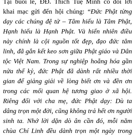
Tại buổi lễ, ĐĐ. Thích Tuệ Minh có đôi lời
khai mạc gửi đến hội chúng:
“Đức Phật từng
dạy các chúng đệ tử – Tâm hiếu là Tâm Phật,
Hạnh hiếu là Hạnh Phật. Và hiển nhiên điều
này chính là cội nguồn tốt đẹp, đạo đức tâm
linh, đã gắn kết keo sơn giữa Phật giáo và Dân
tộc Việt Nam. Trong sự nghiệp hoằng hóa gần
nửa thế kỷ, đức Phật đã dành rất nhiều thời
gian để giảng giải về lòng biết ơn và đền ơn
trong các mối quan hệ tương giao ở xã hội.
Riêng đối với cha mẹ, đức Phật dạy: Dù ta
dâng trọn một đời, cũng không trả hết ơn người
sinh ta. Nhớ lời dặn dò ân cần đó, mỗi năm
chùa Chí Linh đều dành trọn một ngày trong