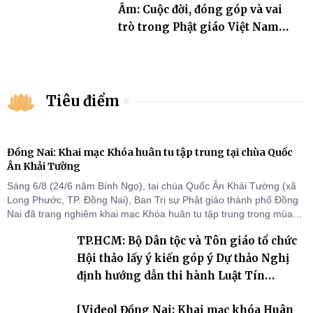
Âm: Cuộc đời, đóng góp và vai
trò trong Phật giáo Việt Nam
đương đại”
Tiêu điểm
Đồng Nai: Khai mạc Khóa huân tu tập trung tại chùa Quốc
Ân Khải Tường
Sáng 6/8 (24/6 năm Bính Ngọ), tại chùa Quốc Ân Khải Tường (xã
Long Phước, TP. Đồng Nai), Ban Trị sự Phật giáo thành phố Đồng
Nai đã trang nghiêm khai mạc Khóa huân tu tập trung trong mùa
An cư kiết hạ Phật lịch 2570 dành cho chư Tăng hành giả an cư tại
TP.HCM: Bộ Dân tộc và Tôn giáo tổ chức
chỗ khu vực VII, VIII và trường hạ chùa Quốc Ân Khải Tường.
Hội thảo lấy ý kiến góp ý Dự thảo Nghị
định hướng dẫn thi hành Luật Tín
ngưỡng, tôn giáo
[Video] Đồng Nai: Khai mạc khóa Huân