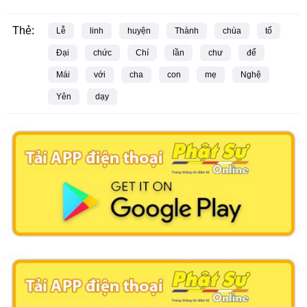
Thẻ:
Lễ
linh
huyện
Thành
chùa
tổ
Đại
chức
Chí
lần
chư
để
Mái
với
cha
con
mẹ
Nghệ
Yên
dạy