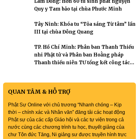
Lâm Đồng: Hơn 60 tu sinh phát nguyện
Tháp). Những tuần tu học ngắn ngủi nhưng đã trở thành hành
trang quý báu, gieo những hạt giống thiện l
Quy y Tam bảo tại chùa Phước Minh
Tây Ninh: Khóa tu “Tỏa sáng Từ tâm” lần
III tại chùa Đông Quang
TP. Hồ Chí Minh: Phân ban Thanh Thiếu
nhi Phật tử và Phân ban Hoằng pháp
Thanh thiếu niên TƯ tổng kết công tác
Phật sự nhiệm kỳ IX (2022 – 2027)
QUAN TÂM & HỖ TRỢ
Phật Sự Online với chủ trương “Nhanh chóng – Kịp
thời – chính xác và Nhân văn” đăng tải các hoạt động
Phật sự của các cấp Giáo hội và các tự viện trong cả
nước cùng các chương trình tu học, thuyết giảng của
chư Tôn đức Tăng, Ni giảng sư được truyền hình trực