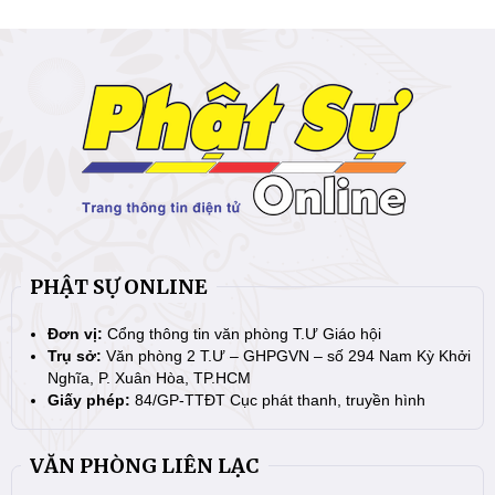
PHẬT SỰ ONLINE
Đơn vị:
Cổng thông tin văn phòng T.Ư Giáo hội
Trụ sở:
Văn phòng 2 T.Ư – GHPGVN – số 294 Nam Kỳ Khởi
Nghĩa, P. Xuân Hòa, TP.HCM
Giấy phép:
84/GP-TTĐT Cục phát thanh, truyền hình
VĂN PHÒNG LIÊN LẠC