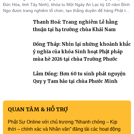
Đức Hòa, tỉnh Tây Ninh), khóa tu Một Ngày An Lạc kỳ 10 năm Bính
Ngọ được trang nghiêm tổ chức, tạo thắng duyên để hàng Phật tử
tại gia trở về nương tựa Tam bảo, lắng đọng thân tâm và vun bồi
Thanh Hoá: Trang nghiêm Lễ hằng
đời sống thiện lành.
thuận tại hạ trường chùa Khải Nam
Đồng Tháp: Nhìn lại những khoảnh khắc
ý nghĩa của khóa Sinh hoạt Phật pháp
mùa hè 2026 tại chùa Trường Phước
Lâm Đồng: Hơn 60 tu sinh phát nguyện
Quy y Tam bảo tại chùa Phước Minh
QUAN TÂM & HỖ TRỢ
Phật Sự Online với chủ trương “Nhanh chóng – Kịp
thời – chính xác và Nhân văn” đăng tải các hoạt động