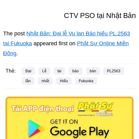
CTV PSO tại Nhật Bản
The post
Nhật Bản: Đại lễ Vu lan Báo hiếu PL.2563
tại Fukuoka
appeared first on
Phật Sự Online Miền
Đông
.
Thẻ:
Đại
Lễ
tai
bào
bàn
PL2563
lần
nhất
Hiếu
Fukuoka