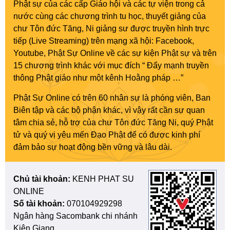
Phật sự của các cấp Giáo hội và các tự viện trong cả
nước cùng các chương trình tu học, thuyết giảng của
chư Tôn đức Tăng, Ni giảng sư được truyền hình trực
tiếp (Live Streaming) trên mạng xã hội: Facebook,
Youtube, Phật Sự Online về các sự kiện Phật sự và trên
15 chương trình khác với mục đích “ Đẩy mạnh truyền
thông Phật giáo như một kênh Hoằng pháp …”
Phật Sự Online có trên 60 nhân sự là phóng viên, Ban
Biên tập và các bộ phận khác, vì vậy rất cần sự quan
tâm chia sẻ, hỗ trợ của chư Tôn đức Tăng Ni, quý Phật
tử và quý vị yêu mến Đạo Phật để có được kinh phí
đảm bảo sự hoạt động bền vững và lâu dài.
Chủ tài khoản:
KENH PHAT SU
ONLINE
Số tài khoản:
070104929298
Ngân hàng Sacombank chi nhánh
Kiên Giang