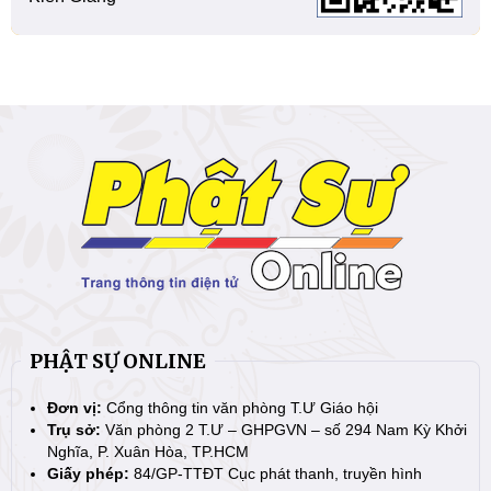
PHẬT SỰ ONLINE
Đơn vị:
Cổng thông tin văn phòng T.Ư Giáo hội
Trụ sở:
Văn phòng 2 T.Ư – GHPGVN – số 294 Nam Kỳ Khởi
Nghĩa, P. Xuân Hòa, TP.HCM
Giấy phép:
84/GP-TTĐT Cục phát thanh, truyền hình