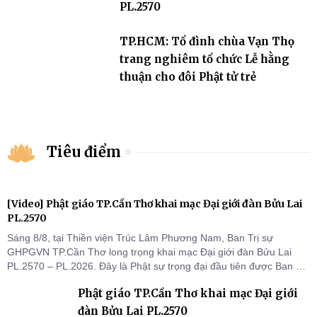
PL.2570
TP.HCM: Tổ đình chùa Vạn Thọ
trang nghiêm tổ chức Lễ hằng
thuận cho đôi Phật tử trẻ
Tiêu điểm
[Video] Phật giáo TP.Cần Thơ khai mạc Đại giới đàn Bửu Lai
PL.2570
Sáng 8/8, tại Thiền viện Trúc Lâm Phương Nam, Ban Trị sự
GHPGVN TP.Cần Thơ long trọng khai mạc Đại giới đàn Bửu Lai
PL.2570 – PL.2026. Đây là Phật sự trọng đại đầu tiên được Ban Trị
sự triển khai sau thành công của Đại hội Phật giáo thành phố lần
Phật giáo TP.Cần Thơ khai mạc Đại giới
thứ I, thể hiện sự quan tâm đối với công tác truyền giới, đào tạo
Tăng tài và tiếp nối mạng mạch Tăng-g
đàn Bửu Lai PL.2570