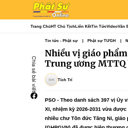
Trang Chủ
HT Chủ Tịch
Liên Kết
Tin Tức
Video
Văn 
Tin tức - Phật sự
Phật sự TƯGH
N
Nhiều vị giáo phẩ
Trung ương MTTQ 
Tích Trí
PSO - Theo danh sách 397 vị Ủy 
XI, nhiệm kỳ 2026-2031 vừa được
nhiều chư Tôn đức Tăng Ni, giáo 
(GHPGVN) đã được hiệp thương c