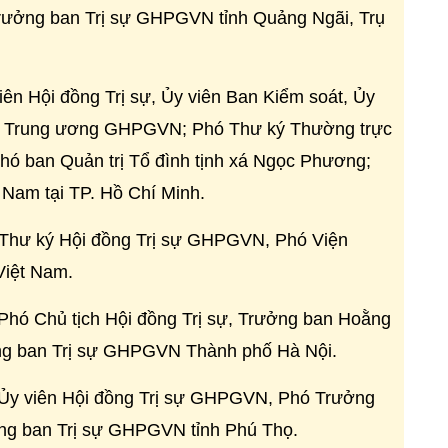
ưởng ban Trị sự
GHPGVN
tỉnh Quảng Ngãi, Trụ
ên Hội đồng Trị sự, Ủy viên Ban Kiểm soát, Ủy
p Trung ương
GHPGVN
; Phó Thư ký Thường trực
Phó ban Quản trị Tổ đình tịnh xá Ngọc Phương;
 Nam tại TP. Hồ Chí Minh.
Thư ký Hội đồng Trị sự
GHPGVN,
Phó Viện
Việt Nam.
Phó Chủ tịch Hội đồng Trị sự, Trưởng ban Hoằng
ng ban Trị sự
GHPGVN
Thành phố Hà Nội.
Ủy viên Hội đồng Trị sự
GHPGVN,
Phó Trưởng
ng ban Trị sự
GHPGVN
tỉnh Phú Thọ.