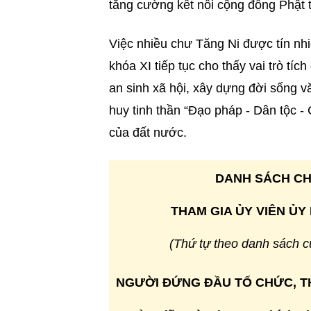
tăng cường kết nối cộng đồng Phật 
Việc nhiều chư Tăng Ni được tín n
khóa XI tiếp tục cho thấy vai trò tí
an sinh xã hội, xây dựng đời sống v
huy tinh thần “Đạo pháp - Dân tộc - 
của đất nước.
DANH SÁCH CH
THAM GIA ỦY VIÊN Ủ
(Thứ tự theo danh sách 
NGƯỜI ĐỨNG ĐẦU TỔ CHỨC, T