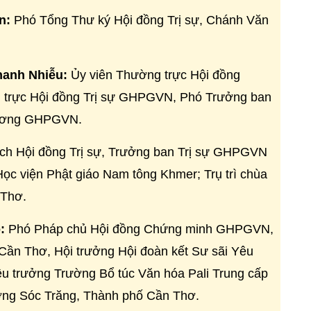
n:
Phó Tổng Thư ký Hội đồng Trị sự, Chánh Văn
hanh Nhiễu:
Ủy viên Thường trực Hội đồng
trực Hội đồng Trị sự
GHPGVN,
Phó Trưởng ban
ương
GHPGVN
.
ch Hội đồng Trị sự, Trưởng ban Trị sự
GHPGVN
ọc viện Phật giáo Nam tông Khmer; Trụ trì chùa
 Thơ.
ô:
Phó Pháp chủ Hội đồng Chứng minh
GHPGVN
,
ần Thơ, Hội trưởng Hội đoàn kết Sư sãi Yêu
 trưởng Trường Bổ túc Văn hóa Pali Trung cấp
ờng Sóc Trăng, Thành phố Cần Thơ.