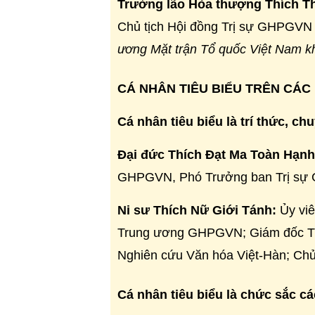
Trưởng lão
Hòa thượng Thích T
Chủ tịch Hội đồng Trị sự GHPGV
ương Mặt trận Tổ quốc Việt Nam k
CÁ NHÂN TIÊU BIỂU TRÊN CÁC 
Cá nhân tiêu biểu là trí thức, ch
Đại đức Thích Đạt Ma Toàn Hạnh
GHPGVN, Phó Trưởng ban Trị sự
Ni sư Thích Nữ Giới Tánh:
Ủy viê
Trung ương
GHPGVN
; Giám đốc T
Nghiên cứu Văn hóa Việt-Hàn; Chủ 
Cá nhân tiêu biểu là chức sắc cá