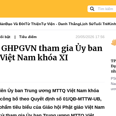
Bản
Đạo Và Đời
Từ Thiện
Tự Viện - Danh Thắng
Lịch Sử
Tuổi Trẻ
Kinh
ổi bật
Tiêu điểm
20/05/2026 17:56
m GHPGVN tham gia Ủy ban
Việt Nam khóa XI
TP
Đạ
nh
PS
Nam
ươn
viên Ủy ban Trung ương MTTQ Việt Nam khóa
nhằ
 công bố theo Quyết định số 01/QĐ-MTTW-UB,
gi
phẩm tiêu biểu của Giáo hội Phật giáo Việt Nam
ử tham gia Ủy ban Trung ương MTTQ Việt