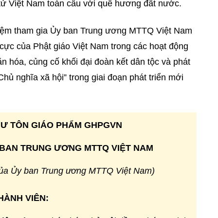
tử Việt Nam toàn cầu với quê hương đất nước.
hiệm tham gia Ủy ban Trung ương MTTQ Việt Nam
ch cực của Phật giáo Việt Nam trong các hoạt động
ăn hóa, củng cố khối đại đoàn kết dân tộc và phát
Chủ nghĩa xã hội” trong giai đoạn phát triển mới
Ư TÔN GIÁO PHẨM GHPGVN
Y BAN TRUNG ƯƠNG MTTQ VIỆT NAM
của Ủy ban Trung ương MTTQ Việt Nam)
HÀNH VIÊN: