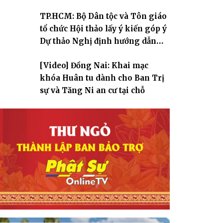
TP.HCM: Bộ Dân tộc và Tôn giáo
tổ chức Hội thảo lấy ý kiến góp ý
Dự thảo Nghị định hướng dẫn
thi hành Luật Tín ngưỡng, tôn
[Video] Đồng Nai: Khai mạc
giáo
khóa Huân tu dành cho Ban Trị
sự và Tăng Ni an cư tại chỗ