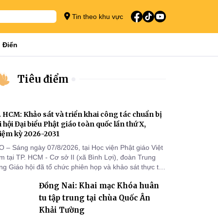
Tin theo khu vực
 Điển
Tiêu điểm
. HCM: Khảo sát và triển khai công tác chuẩn bị
i hội Đại biểu Phật giáo toàn quốc lần thứ X,
iệm kỳ 2026-2031
O – Sáng ngày 07/8/2026, tại Học viện Phật giáo Việt
 tại TP. HCM - Cơ sở II (xã Bình Lợi), đoàn Trung
g Giáo hội đã tổ chức phiên họp và khảo sát thực tế
m triển khai công tác chuẩn bị Đại hội Đại biểu Phật
Đồng Nai: Khai mạc Khóa huân
áo toàn quốc lần thứ X, nhiệm kỳ 2026-2031.
tu tập trung tại chùa Quốc Ân
Khải Tường