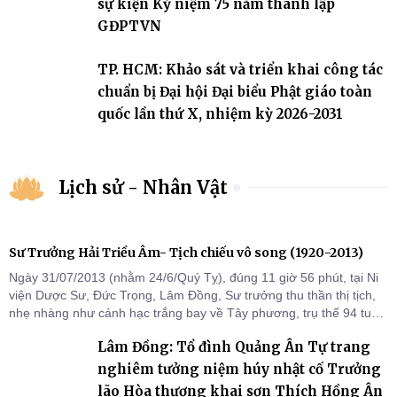
sự kiện Kỷ niệm 75 năm thành lập
GĐPTVN
TP. HCM: Khảo sát và triển khai công tác
chuẩn bị Đại hội Đại biểu Phật giáo toàn
quốc lần thứ X, nhiệm kỳ 2026-2031
Lịch sử - Nhân Vật
Sư Trưởng Hải Triều Âm- Tịch chiếu vô song (1920-2013)
Ngày 31/07/2013 (nhằm 24/6/Quý Tỵ), đúng 11 giờ 56 phút, tại Ni
viện Dược Sư, Đức Trọng, Lâm Đồng, Sư trưởng thu thần thị tịch,
nhẹ nhàng như cánh hạc trắng bay về Tây phương, trụ thế 94 tuổi
đời, 60 hạ lạp.
Lâm Đồng: Tổ đình Quảng Ân Tự trang
nghiêm tưởng niệm húy nhật cố Trưởng
lão Hòa thượng khai sơn Thích Hồng Ân