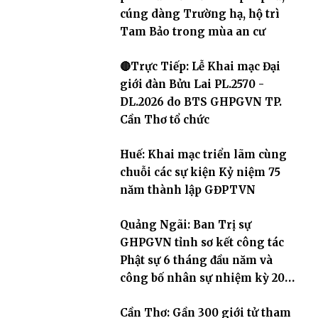
cúng dàng Trường hạ, hộ trì
Tam Bảo trong mùa an cư
🔴Trực Tiếp: Lễ Khai mạc Đại
giới đàn Bửu Lai PL.2570 -
DL.2026 do BTS GHPGVN TP.
Cần Thơ tổ chức
Huế: Khai mạc triển lãm cùng
chuỗi các sự kiện Kỷ niệm 75
năm thành lập GĐPTVN
Quảng Ngãi: Ban Trị sự
GHPGVN tỉnh sơ kết công tác
Phật sự 6 tháng đầu năm và
công bố nhân sự nhiệm kỳ 2026
– 2031
Cần Thơ: Gần 300 giới tử tham