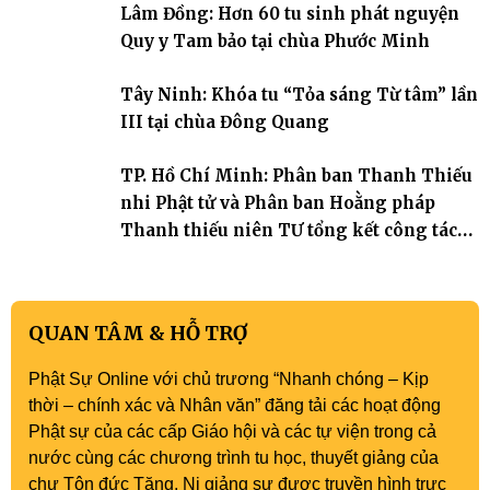
Lâm Đồng: Hơn 60 tu sinh phát nguyện
Tháp). Những tuần tu học ngắn ngủi nhưng đã trở thành hành
trang quý báu, gieo những hạt giống thiện l
Quy y Tam bảo tại chùa Phước Minh
Tây Ninh: Khóa tu “Tỏa sáng Từ tâm” lần
III tại chùa Đông Quang
TP. Hồ Chí Minh: Phân ban Thanh Thiếu
nhi Phật tử và Phân ban Hoằng pháp
Thanh thiếu niên TƯ tổng kết công tác
Phật sự nhiệm kỳ IX (2022 – 2027)
QUAN TÂM & HỖ TRỢ
Phật Sự Online với chủ trương “Nhanh chóng – Kịp
thời – chính xác và Nhân văn” đăng tải các hoạt động
Phật sự của các cấp Giáo hội và các tự viện trong cả
nước cùng các chương trình tu học, thuyết giảng của
chư Tôn đức Tăng, Ni giảng sư được truyền hình trực