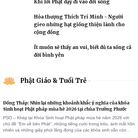
Khi lời Phật dạy đi vào đời sống
Hòa thượng Thích Trí Minh - Người
gieo những hạt giống thiện lành cho
cộng đồng
Ít muốn sẽ thấy an vui, biết đủ ta sống cả
đời bình yên
Phật Giáo & Tuổi Trẻ
Đồng Tháp: Nhìn lại những khoảnh khắc ý nghĩa của khóa
Sinh hoạt Phật pháp mùa hè 2026 tại chùa Trường Phước
PSO – Khép lại Khóa Sinh hoạt Phật pháp mùa hè năm 2026 với
chủ đề “Em về bên Phật”, những tiếng cười trong trẻo, ánh mắt hồn
nhiên và những giây phút lắng đọng của các khóa sinh vẫn còn
đọng lại dưới mái chùa Trường Phước (xã Tân Hương, tỉnh Đồng