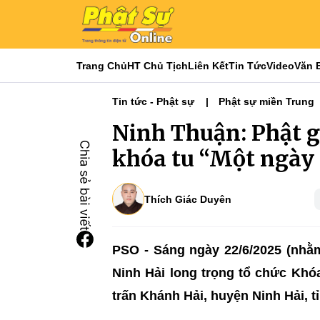
Trang Chủ
HT Chủ Tịch
Liên Kết
Tin Tức
Video
Văn 
Tin tức - Phật sự
Phật sự miền Trung
Ninh Thuận: Phật g
khóa tu “Một ngày a
Thích Giác Duyên
PSO - Sáng ngày 22/6/2025 (nhằ
Ninh Hải long trọng tổ chức Khóa 
trấn Khánh Hải, huyện Ninh Hải, t