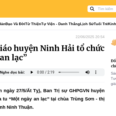
Bản
Đạo Và Đời
Từ Thiện
Tự Viện - Danh Thắng
Lịch Sử
Tuổi Trẻ
Kinh
22/06/2025 20:54
iáo huyện Ninh Hải tổ chức
n lạc’’
Đồ
ch
Nghe đọc bài:
Sá
Tư
gi
Khó
m ngày 27/5/Ất Tỵ), Ban Trị sự GHPGVN huyện
25
tu “Một ngày an lạc’’ tại chùa Trùng Sơn - thị
VI
ỉnh Ninh Thuận.