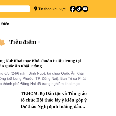
Tin theo khu vực
 Điển
Tiêu điểm
ng Nai: Khai mạc Khóa huân tu tập trung tại
ùa Quốc Ân Khải Tường
ng 6/8 (24/6 năm Bính Ngọ), tại chùa Quốc Ân Khải
ờng (xã Long Phước, TP. Đồng Nai), Ban Trị sự Phật
áo thành phố Đồng Nai đã trang nghiêm khai mạc
a huân tu tập trung trong mùa An cư kiết hạ Phật lịch
TP.HCM: Bộ Dân tộc và Tôn giáo
70 dành cho chư Tăng hành giả an cư tại chỗ khu vực
I, VIII và trường hạ chùa Quốc Ân Khải Tường.
tổ chức Hội thảo lấy ý kiến góp ý
Dự thảo Nghị định hướng dẫn
thi hành Luật Tín ngưỡng, tôn