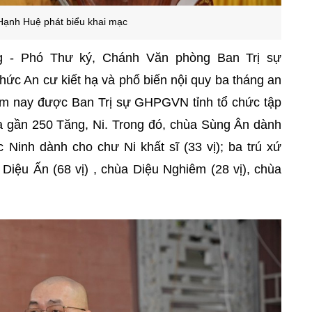
Hạnh Huệ phát biểu khai mạc
g - Phó Thư ký, Chánh Văn phòng Ban Trị sự
hức An cư kiết hạ và phổ biến nội quy ba tháng an
ăm nay được Ban Trị sự GHPGVN tỉnh tổ chức tập
ủa gần 250 Tăng, Ni. Trong đó, chùa Sùng Ân dành
 Ninh dành cho chư Ni khất sĩ (33 vị); ba trú xứ
 Diệu Ấn (68 vị) , chùa Diệu Nghiêm (28 vị), chùa