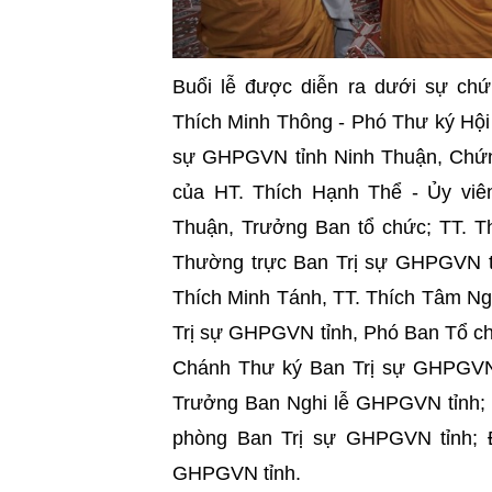
Buổi lễ được diễn ra dưới sự ch
Thích Minh Thông - Phó Thư ký H
sự GHPGVN tỉnh Ninh Thuận, Chứng
của HT. Thích Hạnh Thể - Ủy vi
Thuận, Trưởng Ban tổ chức; TT. Th
Thường trực Ban Trị sự GHPGVN t
Thích Minh Tánh, TT. Thích Tâm Ng
Trị sự GHPGVN tỉnh, Phó Ban Tổ c
Chánh Thư ký Ban Trị sự GHPGV
Trưởng Ban Nghi lễ GHPGVN tỉnh;
phòng Ban Trị sự GHPGVN tỉnh; 
GHPGVN tỉnh.