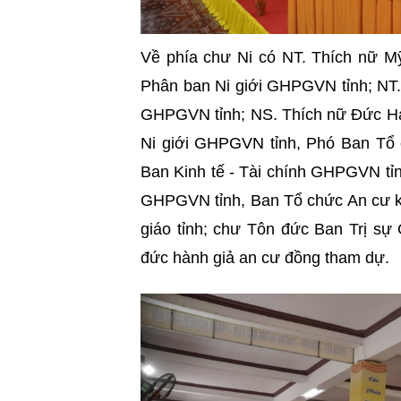
Về phía chư Ni có NT. Thích nữ M
Phân ban Ni giới GHPGVN tỉnh;
NT.
GHPGVN tỉnh;
NS. Thích nữ Đức Hả
Ni giới GHPGVN tỉnh, Phó Ban Tổ 
Ban Kinh tế - Tài chính GHPGVN tỉ
GHPGVN tỉnh, Ban Tổ chức An cư ki
giáo tỉnh; chư Tôn đức Ban Trị s
đức hành giả an cư đồng tham dự.