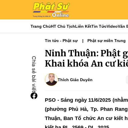
Trang Chủ
HT Chủ Tịch
Liên Kết
Tin Tức
Video
Văn 
Tin tức - Phật sự
Phật sự miền Trung
Ninh Thuận: Phật g
Khai khóa An cư ki
Thích Giác Duyên
PSO - Sáng ngày 11/6/2025 (nhằm 
(phường Phủ Hà, Tp. Phan Rang
Thuận, Ban Tổ chức An cư kiết h
kiết hạ PL. 2569 - DL. 2025.