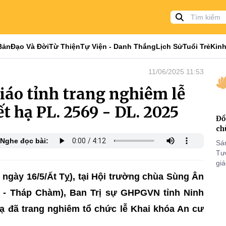
Bản
Đạo Và Đời
Từ Thiện
Tự Viện - Danh Thắng
Lịch Sử
Tuổi Trẻ
Kinh
11/06/2025 11:53
iáo tỉnh trang nghiêm lễ
ết hạ PL. 2569 - DL. 2025
Đồ
ch
Nghe đọc bài:
Sá
Tư
gi
Khó
ngày 16/5/Ất Tỵ), tại Hội trường chùa Sùng Ân
25
 - Tháp Chàm), Ban Trị sự GHPGVN tỉnh Ninh
VI
ạ đã trang nghiêm tổ chức lễ Khai khóa An cư