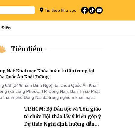
Tin theo khu vực
 Điển
Tiêu điểm
ng Nai: Khai mạc Khóa huân tu tập trung tại
ùa Quốc Ân Khải Tường
ng 6/8 (24/6 năm Bính Ngọ), tại chùa Quốc Ân Khải
ờng (xã Long Phước, TP. Đồng Nai), Ban Trị sự Phật
áo thành phố Đồng Nai đã trang nghiêm khai mạc
a huân tu tập trung trong mùa An cư kiết hạ Phật lịch
TP.HCM: Bộ Dân tộc và Tôn giáo
70 dành cho chư Tăng hành giả an cư tại chỗ khu vực
I, VIII và trường hạ chùa Quốc Ân Khải Tường.
tổ chức Hội thảo lấy ý kiến góp ý
Dự thảo Nghị định hướng dẫn
thi hành Luật Tín ngưỡng, tôn