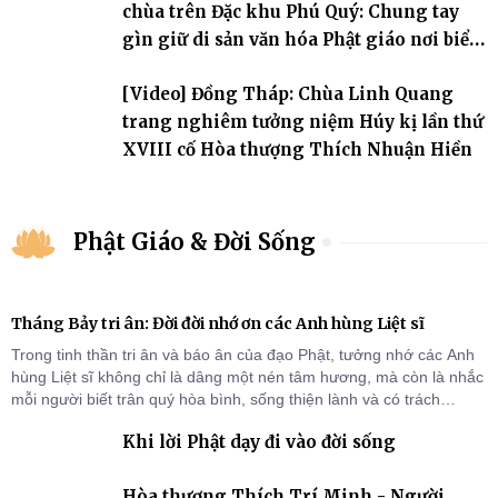
chùa trên Đặc khu Phú Quý: Chung tay
gìn giữ di sản văn hóa Phật giáo nơi biển
đảo
[Video] Đồng Tháp: Chùa Linh Quang
trang nghiêm tưởng niệm Húy kị lần thứ
XVIII cố Hòa thượng Thích Nhuận Hiền
Phật Giáo & Đời Sống
Tháng Bảy tri ân: Đời đời nhớ ơn các Anh hùng Liệt sĩ
Trong tinh thần tri ân và báo ân của đạo Phật, tưởng nhớ các Anh
hùng Liệt sĩ không chỉ là dâng một nén tâm hương, mà còn là nhắc
mỗi người biết trân quý hòa bình, sống thiện lành và có trách
nhiệm với quê hương, đất nước.
Khi lời Phật dạy đi vào đời sống
Hòa thượng Thích Trí Minh - Người