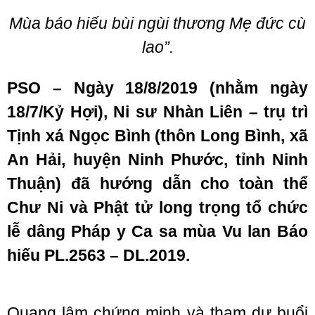
Mùa báo hiếu bùi ngùi thương Mẹ đức cù
lao”.
PSO – Ngày 18/8/2019 (nhằm ngày
18/7/Kỷ Hợi), Ni sư Nhàn Liên – trụ trì
Tịnh xá Ngọc Bình (thôn Long Bình, xã
An Hải, huyện Ninh Phước, tỉnh Ninh
Thuận) đã hướng dẫn cho toàn thể
Chư Ni và Phật tử long trọng tổ chức
lễ dâng Pháp y Ca sa mùa Vu lan Báo
hiếu PL.2563 – DL.2019.
Quang lâm chứng minh và tham dự buổi