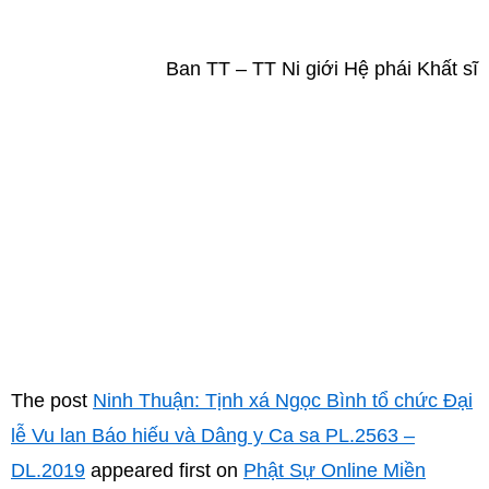
Ban TT – TT Ni giới Hệ phái Khất sĩ
The post
Ninh Thuận: Tịnh xá Ngọc Bình tổ chức Đại
lễ Vu lan Báo hiếu và Dâng y Ca sa PL.2563 –
DL.2019
appeared first on
Phật Sự Online Miền