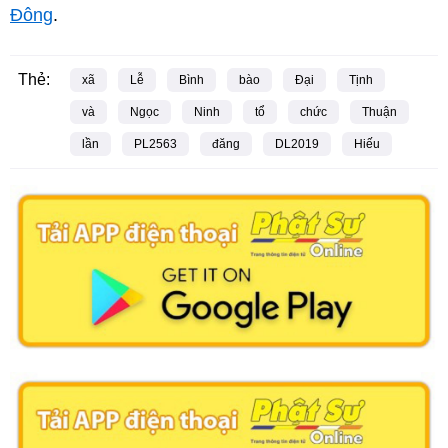
Đông
.
Thẻ:
xã
Lễ
Bình
bào
Đại
Tịnh
và
Ngọc
Ninh
tổ
chức
Thuận
lần
PL2563
đăng
DL2019
Hiếu