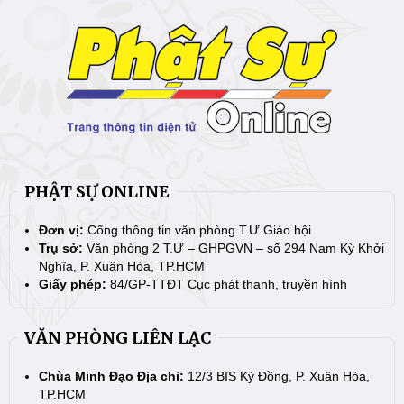
PHẬT SỰ ONLINE
Đơn vị:
Cổng thông tin văn phòng T.Ư Giáo hội
Trụ sở:
Văn phòng 2 T.Ư – GHPGVN – số 294 Nam Kỳ Khởi
Nghĩa, P. Xuân Hòa, TP.HCM
Giấy phép:
84/GP-TTĐT Cục phát thanh, truyền hình
VĂN PHÒNG LIÊN LẠC
Chùa Minh Đạo Địa chỉ:
12/3 BIS Kỳ Đồng, P. Xuân Hòa,
TP.HCM