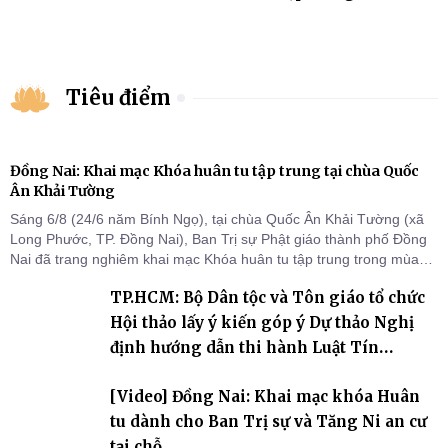
Tiêu điểm
Đồng Nai: Khai mạc Khóa huân tu tập trung tại chùa Quốc
Ân Khải Tường
Sáng 6/8 (24/6 năm Bính Ngọ), tại chùa Quốc Ân Khải Tường (xã
Long Phước, TP. Đồng Nai), Ban Trị sự Phật giáo thành phố Đồng
Nai đã trang nghiêm khai mạc Khóa huân tu tập trung trong mùa
An cư kiết hạ Phật lịch 2570 dành cho chư Tăng hành giả an cư tại
TP.HCM: Bộ Dân tộc và Tôn giáo tổ chức
chỗ khu vực VII, VIII và trường hạ chùa Quốc Ân Khải Tường.
Hội thảo lấy ý kiến góp ý Dự thảo Nghị
định hướng dẫn thi hành Luật Tín
ngưỡng, tôn giáo
[Video] Đồng Nai: Khai mạc khóa Huân
tu dành cho Ban Trị sự và Tăng Ni an cư
tại chỗ