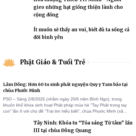
gieo những hạt giống thiện lành cho
cộng đồng
Ít muốn sẽ thấy an vui, biết đủ ta sống cả
đời bình yên
Phật Giáo & Tuổi Trẻ
Lâm Đồng: Hơn 60 tu sinh phát nguyện Quy y Tam bảo tại
chùa Phước Minh
PSO – Sáng 2/8/2026 (nhằm ngày 20/6 năm Bính Ngọ), trong
khuôn khổ khóa sinh hoạt Phật pháp mùa hè "Tay Phật trong tay
con" lần II với chủ đề "Trái tim hiểu biết", chùa Phước Minh (xã
Hàm Kiệm) đã trang nghiêm tổ chức lễ phát nguyện quy y Tam bảo
Tây Ninh: Khóa tu “Tỏa sáng Từ tâm” lần
cho hơn 60 tu sinh.
III tại chùa Đông Quang