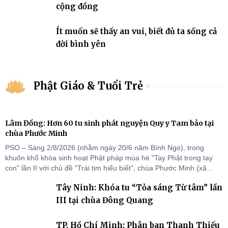
cộng đồng
Ít muốn sẽ thấy an vui, biết đủ ta sống cả
đời bình yên
Phật Giáo & Tuổi Trẻ
Lâm Đồng: Hơn 60 tu sinh phát nguyện Quy y Tam bảo tại
chùa Phước Minh
PSO – Sáng 2/8/2026 (nhằm ngày 20/6 năm Bính Ngọ), trong
khuôn khổ khóa sinh hoạt Phật pháp mùa hè "Tay Phật trong tay
con" lần II với chủ đề "Trái tim hiểu biết", chùa Phước Minh (xã
Hàm Kiệm) đã trang nghiêm tổ chức lễ phát nguyện quy y Tam bảo
Tây Ninh: Khóa tu “Tỏa sáng Từ tâm” lần
cho hơn 60 tu sinh.
III tại chùa Đông Quang
TP. Hồ Chí Minh: Phân ban Thanh Thiếu