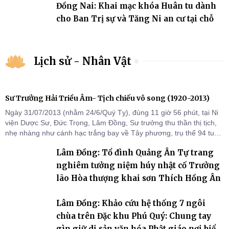
Đồng Nai: Khai mạc khóa Huân tu dành
cho Ban Trị sự và Tăng Ni an cư tại chỗ
Lịch sử - Nhân Vật
Sư Trưởng Hải Triều Âm- Tịch chiếu vô song (1920-2013)
Ngày 31/07/2013 (nhằm 24/6/Quý Tỵ), đúng 11 giờ 56 phút, tại Ni
viện Dược Sư, Đức Trọng, Lâm Đồng, Sư trưởng thu thần thị tịch,
nhẹ nhàng như cánh hạc trắng bay về Tây phương, trụ thế 94 tuổi
đời, 60 hạ lạp.
Lâm Đồng: Tổ đình Quảng Ân Tự trang
nghiêm tưởng niệm húy nhật cố Trưởng
lão Hòa thượng khai sơn Thích Hồng Ân
Lâm Đồng: Khảo cứu hệ thống 7 ngôi
chùa trên Đặc khu Phú Quý: Chung tay
gìn giữ di sản văn hóa Phật giáo nơi biển