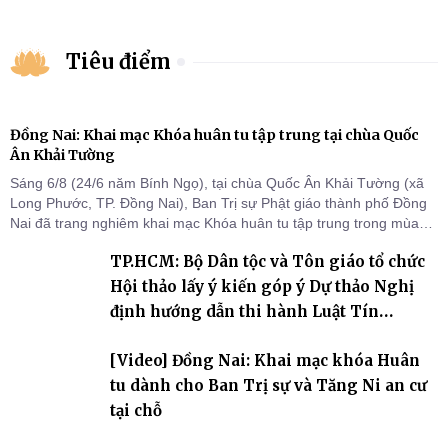
Tiêu điểm
Đồng Nai: Khai mạc Khóa huân tu tập trung tại chùa Quốc
Ân Khải Tường
Sáng 6/8 (24/6 năm Bính Ngọ), tại chùa Quốc Ân Khải Tường (xã
Long Phước, TP. Đồng Nai), Ban Trị sự Phật giáo thành phố Đồng
Nai đã trang nghiêm khai mạc Khóa huân tu tập trung trong mùa
An cư kiết hạ Phật lịch 2570 dành cho chư Tăng hành giả an cư tại
TP.HCM: Bộ Dân tộc và Tôn giáo tổ chức
chỗ khu vực VII, VIII và trường hạ chùa Quốc Ân Khải Tường.
Hội thảo lấy ý kiến góp ý Dự thảo Nghị
định hướng dẫn thi hành Luật Tín
ngưỡng, tôn giáo
[Video] Đồng Nai: Khai mạc khóa Huân
tu dành cho Ban Trị sự và Tăng Ni an cư
tại chỗ