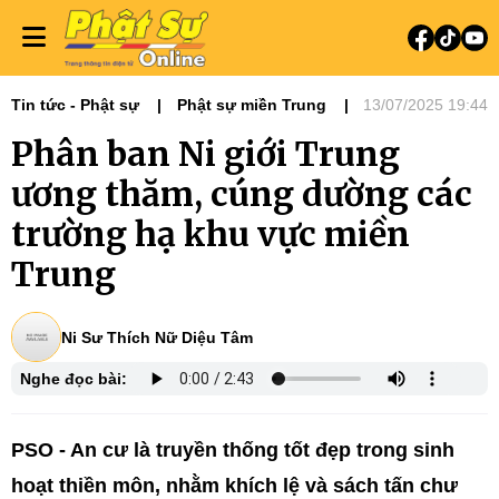
Tin tức - Phật sự
Phật sự miền Trung
13/07/2025 19:44
Ni giới
Tin Tức Hoạt Động
Phân ban Ni giới Trung
ương thăm, cúng dường các
trường hạ khu vực miền
Trung
Ni Sư Thích Nữ Diệu Tâm
Nghe đọc bài:
PSO - An cư là truyền thống tốt đẹp trong sinh
hoạt thiền môn, nhằm khích lệ và sách tấn chư