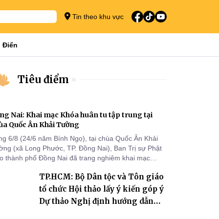
Tin theo khu vực
 Điển
Tiêu điểm
ng Nai: Khai mạc Khóa huân tu tập trung tại
ùa Quốc Ân Khải Tường
ng 6/8 (24/6 năm Bính Ngọ), tại chùa Quốc Ân Khải
ờng (xã Long Phước, TP. Đồng Nai), Ban Trị sự Phật
áo thành phố Đồng Nai đã trang nghiêm khai mạc
a huân tu tập trung trong mùa An cư kiết hạ Phật lịch
TP.HCM: Bộ Dân tộc và Tôn giáo
70 dành cho chư Tăng hành giả an cư tại chỗ khu vực
I, VIII và trường hạ chùa Quốc Ân Khải Tường.
tổ chức Hội thảo lấy ý kiến góp ý
Dự thảo Nghị định hướng dẫn
thi hành Luật Tín ngưỡng, tôn