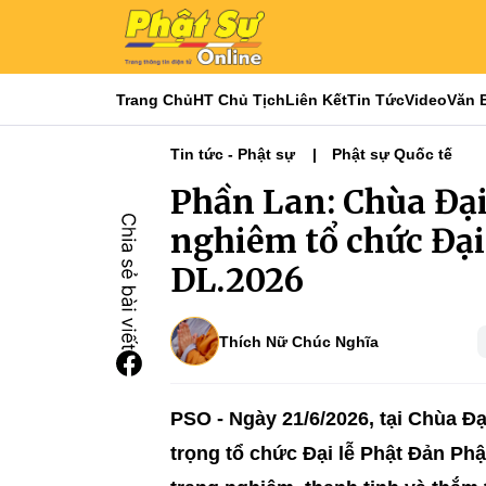
Trang Chủ
HT Chủ Tịch
Liên Kết
Tin Tức
Video
Văn 
Tin tức - Phật sự
Phật sự Quốc tế
Phần Lan: Chùa Đại
nghiêm tổ chức Đại
DL.2026
Thích Nữ Chúc Nghĩa
PSO - Ngày 21/6/2026, tại Chùa Đ
trọng tổ chức Đại lễ Phật Đản Phậ