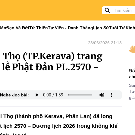
Bản
Đạo Và Đời
Từ Thiện
Tự Viện - Danh Thắng
Lịch Sử
Tuổi Trẻ
Kinh
23/06/2026 21:18
 Thọ (TP.Kerava) trang
 lễ Phật Đản PL.2570 -
Đồ
ch
Sá
Tư
Nghe đọc bài:
gi
Khó
25
VI
ại Thọ (thành phố Kerava, Phần Lan) đã long
t lịch 2570 – Dương lịch 2026 trong không khí