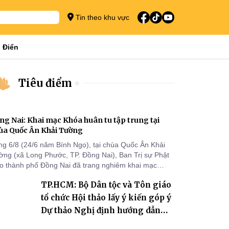
Tin theo khu vực
 Điển
Tiêu điểm
ng Nai: Khai mạc Khóa huân tu tập trung tại
ùa Quốc Ân Khải Tường
ng 6/8 (24/6 năm Bính Ngọ), tại chùa Quốc Ân Khải
ờng (xã Long Phước, TP. Đồng Nai), Ban Trị sự Phật
áo thành phố Đồng Nai đã trang nghiêm khai mạc
a huân tu tập trung trong mùa An cư kiết hạ Phật lịch
TP.HCM: Bộ Dân tộc và Tôn giáo
70 dành cho chư Tăng hành giả an cư tại chỗ khu vực
I, VIII và trường hạ chùa Quốc Ân Khải Tường.
tổ chức Hội thảo lấy ý kiến góp ý
Dự thảo Nghị định hướng dẫn
thi hành Luật Tín ngưỡng, tôn