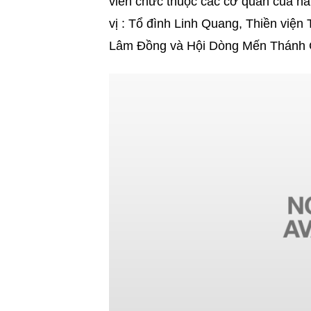
viên chức thuộc các cơ quan của hai
vị : Tổ đình Linh Quang, Thiền viện
Lâm Đồng và Hội Dòng Mến Thánh Gi