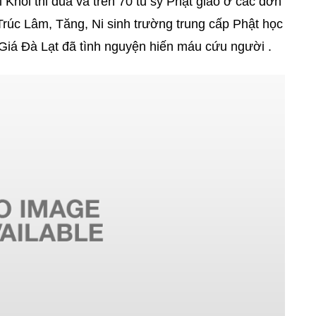
 Khối thi đua và trên 70 tu sỹ Phật giáo ở các đơn
 Trúc Lâm, Tăng, Ni sinh trường trung cấp Phật học
á Đà Lạt đã tình nguyện hiến máu cứu người .