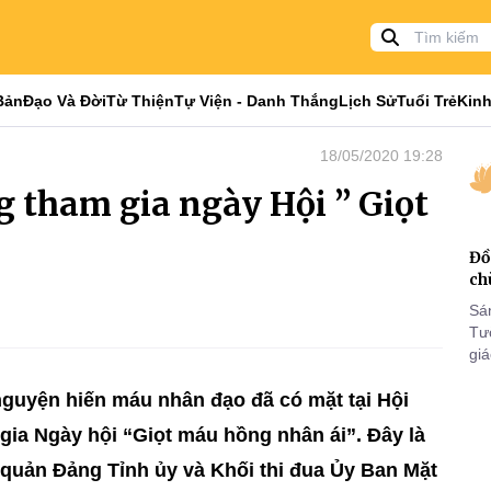
Bản
Đạo Và Đời
Từ Thiện
Tự Viện - Danh Thắng
Lịch Sử
Tuổi Trẻ
Kinh
18/05/2020 19:28
 tham gia ngày Hội ” Giọt
Đồ
ch
Sá
Tư
gi
Khó
nguyện hiến máu nhân đạo đã có mặt tại Hội
25
VI
ia Ngày hội “Giọt máu hồng nhân ái”. Đây là
 quản Đảng Tỉnh ủy và Khối thi đua Ủy Ban Mặt