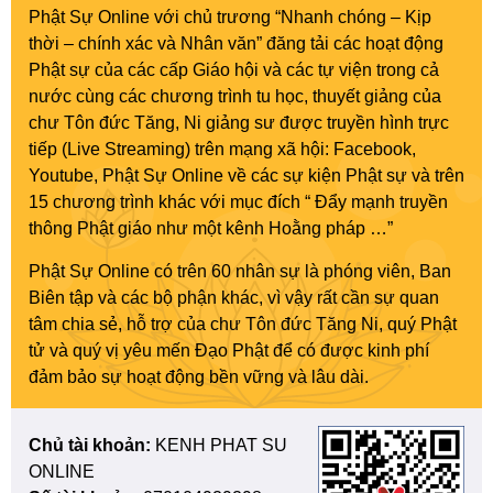
Phật Sự Online với chủ trương “Nhanh chóng – Kịp
thời – chính xác và Nhân văn” đăng tải các hoạt động
Phật sự của các cấp Giáo hội và các tự viện trong cả
nước cùng các chương trình tu học, thuyết giảng của
chư Tôn đức Tăng, Ni giảng sư được truyền hình trực
tiếp (Live Streaming) trên mạng xã hội: Facebook,
Youtube, Phật Sự Online về các sự kiện Phật sự và trên
15 chương trình khác với mục đích “ Đẩy mạnh truyền
thông Phật giáo như một kênh Hoằng pháp …”
Phật Sự Online có trên 60 nhân sự là phóng viên, Ban
Biên tập và các bộ phận khác, vì vậy rất cần sự quan
tâm chia sẻ, hỗ trợ của chư Tôn đức Tăng Ni, quý Phật
tử và quý vị yêu mến Đạo Phật để có được kinh phí
đảm bảo sự hoạt động bền vững và lâu dài.
Chủ tài khoản:
KENH PHAT SU
ONLINE