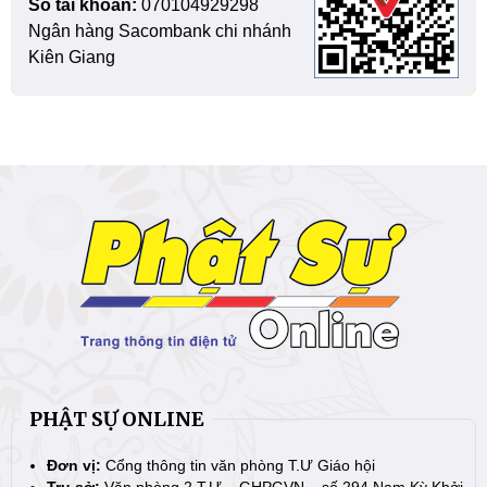
Số tài khoản:
070104929298
Ngân hàng Sacombank chi nhánh
Kiên Giang
PHẬT SỰ ONLINE
Đơn vị:
Cổng thông tin văn phòng T.Ư Giáo hội
Trụ sở:
Văn phòng 2 T.Ư – GHPGVN – số 294 Nam Kỳ Khởi