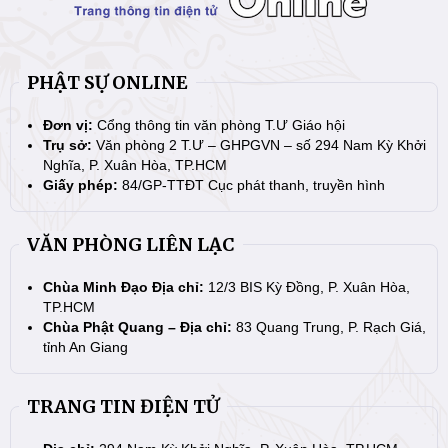
PHẬT SỰ ONLINE
Đơn vị:
Cổng thông tin văn phòng T.Ư Giáo hội
Trụ sở:
Văn phòng 2 T.Ư – GHPGVN – số 294 Nam Kỳ Khởi
Nghĩa, P. Xuân Hòa, TP.HCM
Giấy phép:
84/GP-TTĐT Cục phát thanh, truyền hình
VĂN PHÒNG LIÊN LẠC
Chùa Minh Đạo Địa chỉ:
12/3 BIS Kỳ Đồng, P. Xuân Hòa,
TP.HCM
Chùa Phật Quang – Địa chỉ:
83 Quang Trung, P. Rạch Giá,
tỉnh An Giang
TRANG TIN ĐIỆN TỬ