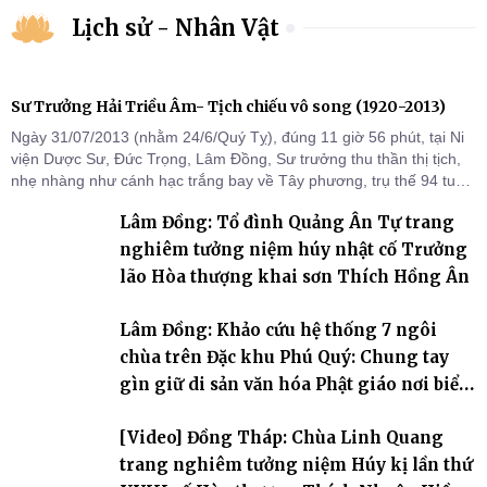
Lịch sử - Nhân Vật
Sư Trưởng Hải Triều Âm- Tịch chiếu vô song (1920-2013)
Ngày 31/07/2013 (nhằm 24/6/Quý Tỵ), đúng 11 giờ 56 phút, tại Ni
viện Dược Sư, Đức Trọng, Lâm Đồng, Sư trưởng thu thần thị tịch,
nhẹ nhàng như cánh hạc trắng bay về Tây phương, trụ thế 94 tuổi
đời, 60 hạ lạp.
Lâm Đồng: Tổ đình Quảng Ân Tự trang
nghiêm tưởng niệm húy nhật cố Trưởng
lão Hòa thượng khai sơn Thích Hồng Ân
Lâm Đồng: Khảo cứu hệ thống 7 ngôi
chùa trên Đặc khu Phú Quý: Chung tay
gìn giữ di sản văn hóa Phật giáo nơi biển
đảo
[Video] Đồng Tháp: Chùa Linh Quang
trang nghiêm tưởng niệm Húy kị lần thứ