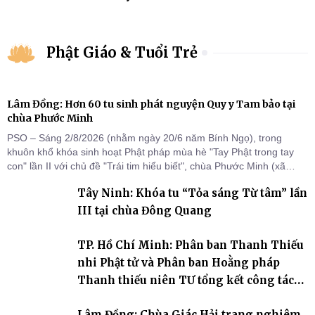
Phật Giáo & Tuổi Trẻ
Lâm Đồng: Hơn 60 tu sinh phát nguyện Quy y Tam bảo tại
chùa Phước Minh
PSO – Sáng 2/8/2026 (nhằm ngày 20/6 năm Bính Ngọ), trong
khuôn khổ khóa sinh hoạt Phật pháp mùa hè "Tay Phật trong tay
con" lần II với chủ đề "Trái tim hiểu biết", chùa Phước Minh (xã
Hàm Kiệm) đã trang nghiêm tổ chức lễ phát nguyện quy y Tam bảo
Tây Ninh: Khóa tu “Tỏa sáng Từ tâm” lần
cho hơn 60 tu sinh.
III tại chùa Đông Quang
TP. Hồ Chí Minh: Phân ban Thanh Thiếu
nhi Phật tử và Phân ban Hoằng pháp
Thanh thiếu niên TƯ tổng kết công tác
Phật sự nhiệm kỳ IX (2022 – 2027)
Lâm Đồng: Chùa Giác Hải trang nghiêm