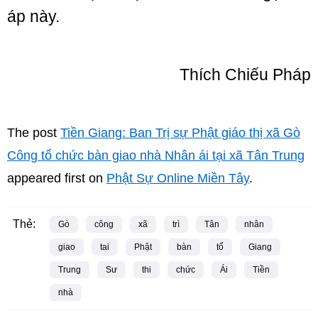
áp này.
Thích Chiếu Pháp
The post
Tiền Giang: Ban Trị sự Phật giáo thị xã Gò
Công tổ chức bàn giao nhà Nhân ái tại xã Tân Trung
appeared first on
Phật Sự Online Miền Tây
.
Thẻ:
Gò
công
xã
trì
Tân
nhân
giao
tai
Phật
bàn
tổ
Giang
Trung
Sư
thi
chức
Ái
Tiền
nhà