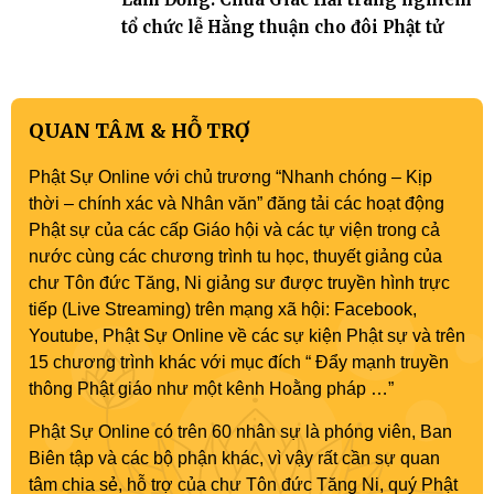
tổ chức lễ Hằng thuận cho đôi Phật tử
QUAN TÂM & HỖ TRỢ
Phật Sự Online với chủ trương “Nhanh chóng – Kịp
thời – chính xác và Nhân văn” đăng tải các hoạt động
Phật sự của các cấp Giáo hội và các tự viện trong cả
nước cùng các chương trình tu học, thuyết giảng của
chư Tôn đức Tăng, Ni giảng sư được truyền hình trực
tiếp (Live Streaming) trên mạng xã hội: Facebook,
Youtube, Phật Sự Online về các sự kiện Phật sự và trên
15 chương trình khác với mục đích “ Đẩy mạnh truyền
thông Phật giáo như một kênh Hoằng pháp …”
Phật Sự Online có trên 60 nhân sự là phóng viên, Ban
Biên tập và các bộ phận khác, vì vậy rất cần sự quan
tâm chia sẻ, hỗ trợ của chư Tôn đức Tăng Ni, quý Phật