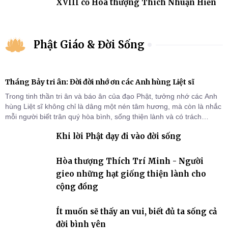
XVIII cố Hòa thượng Thích Nhuận Hiền
Phật Giáo & Đời Sống
Tháng Bảy tri ân: Đời đời nhớ ơn các Anh hùng Liệt sĩ
Trong tinh thần tri ân và báo ân của đạo Phật, tưởng nhớ các Anh
hùng Liệt sĩ không chỉ là dâng một nén tâm hương, mà còn là nhắc
mỗi người biết trân quý hòa bình, sống thiện lành và có trách
nhiệm với quê hương, đất nước.
Khi lời Phật dạy đi vào đời sống
Hòa thượng Thích Trí Minh - Người
gieo những hạt giống thiện lành cho
cộng đồng
Ít muốn sẽ thấy an vui, biết đủ ta sống cả
đời bình yên