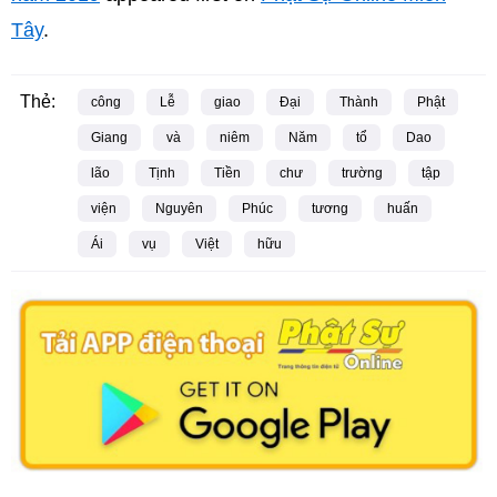
Tây
.
Thẻ:
công
Lễ
giao
Đại
Thành
Phật
Giang
và
niêm
Năm
tổ
Dao
lão
Tịnh
Tiền
chư
trường
tập
viện
Nguyên
Phúc
tương
huấn
Ái
vụ
Việt
hữu