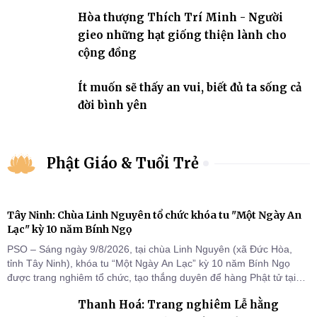
Hòa thượng Thích Trí Minh - Người
gieo những hạt giống thiện lành cho
cộng đồng
Ít muốn sẽ thấy an vui, biết đủ ta sống cả
đời bình yên
Phật Giáo & Tuổi Trẻ
Tây Ninh: Chùa Linh Nguyên tổ chức khóa tu "Một Ngày An
Lạc" kỳ 10 năm Bính Ngọ
PSO – Sáng ngày 9/8/2026, tại chùa Linh Nguyên (xã Đức Hòa,
tỉnh Tây Ninh), khóa tu “Một Ngày An Lạc” kỳ 10 năm Bính Ngọ
được trang nghiêm tổ chức, tạo thắng duyên để hàng Phật tử tại
gia trở về nương tựa Tam bảo, lắng đọng thân tâm và vun bồi đời
Thanh Hoá: Trang nghiêm Lễ hằng
sống thiện lành.