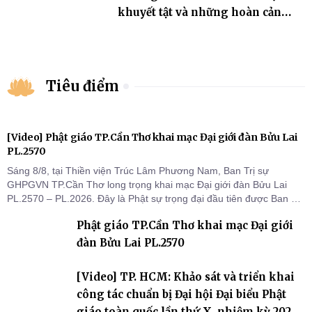
khuyết tật và những hoàn cảnh
khó khăn
Tiêu điểm
[Video] Phật giáo TP.Cần Thơ khai mạc Đại giới đàn Bửu Lai
PL.2570
Sáng 8/8, tại Thiền viện Trúc Lâm Phương Nam, Ban Trị sự
GHPGVN TP.Cần Thơ long trọng khai mạc Đại giới đàn Bửu Lai
PL.2570 – PL.2026. Đây là Phật sự trọng đại đầu tiên được Ban Trị
sự triển khai sau thành công của Đại hội Phật giáo thành phố lần
Phật giáo TP.Cần Thơ khai mạc Đại giới
thứ I, thể hiện sự quan tâm đối với công tác truyền giới, đào tạo
Tăng tài và tiếp nối mạng mạch Tăng-g
đàn Bửu Lai PL.2570
[Video] TP. HCM: Khảo sát và triển khai
công tác chuẩn bị Đại hội Đại biểu Phật
giáo toàn quốc lần thứ X, nhiệm kỳ 2026-