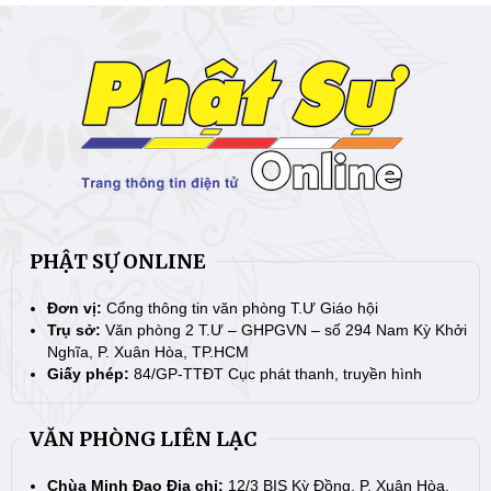
PHẬT SỰ ONLINE
Đơn vị:
Cổng thông tin văn phòng T.Ư Giáo hội
Trụ sở:
Văn phòng 2 T.Ư – GHPGVN – số 294 Nam Kỳ Khởi
Nghĩa, P. Xuân Hòa, TP.HCM
Giấy phép:
84/GP-TTĐT Cục phát thanh, truyền hình
VĂN PHÒNG LIÊN LẠC
Chùa Minh Đạo Địa chỉ:
12/3 BIS Kỳ Đồng, P. Xuân Hòa,