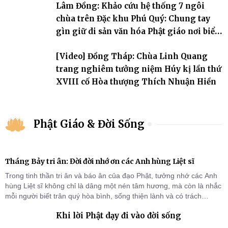
Lâm Đồng: Khảo cứu hệ thống 7 ngôi
chùa trên Đặc khu Phú Quý: Chung tay
gìn giữ di sản văn hóa Phật giáo nơi biển
đảo
[Video] Đồng Tháp: Chùa Linh Quang
trang nghiêm tưởng niệm Húy kị lần thứ
XVIII cố Hòa thượng Thích Nhuận Hiền
Phật Giáo & Đời Sống
Tháng Bảy tri ân: Đời đời nhớ ơn các Anh hùng Liệt sĩ
Trong tinh thần tri ân và báo ân của đạo Phật, tưởng nhớ các Anh
hùng Liệt sĩ không chỉ là dâng một nén tâm hương, mà còn là nhắc
mỗi người biết trân quý hòa bình, sống thiện lành và có trách
nhiệm với quê hương, đất nước.
Khi lời Phật dạy đi vào đời sống