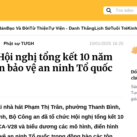
Bản
Đạo Và Đời
Từ Thiện
Tự Viện - Danh Thắng
Lịch Sử
Tuổi Trẻ
Kinh
Phật sự TƯGH
10/01/2025 16:25
Hội nghị tổng kết 10 năm
n bảo vệ an ninh Tổ quốc
Đồ
ch
Sá
Tư
gi
Khó
ại nhà hát Phạm Thị Trân, phường Thanh Bình,
25
nh, Bộ Công an đã tổ chức Hội nghị tổng kết 10
VI
CA-V28 và biểu dương các mô hình, điển hình
 vệ an ninh Tổ quốc trong đồng bào các tôn