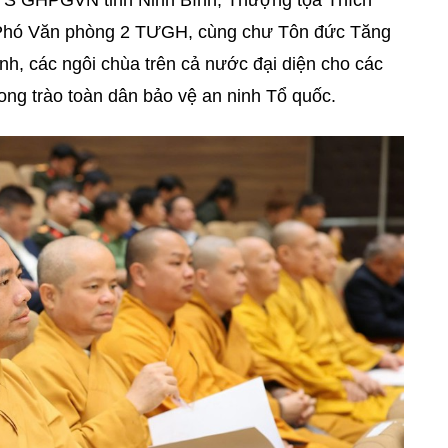
TS GHPGVN tỉnh Ninh Bình;
Thượng tọa Thích
 Phó Văn phòng 2 TƯGH
,
cùng chư Tôn đức Tăng
nh, các ngôi chùa trên cả nước đại diện cho các
hong trào toàn dân bảo vệ an ninh Tổ quốc.