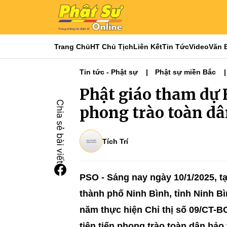
Trang Chủ
HT Chủ Tịch
Liên Kết
Tin Tức
Video
Văn 
Tin tức - Phật sự
Phật sự miền Bắc
Phật giáo tham dự 
phong trào toàn dâ
Tích Trí
PSO - Sáng nay ngày 10/1/2025, t
thành phố Ninh Bình, tỉnh Ninh Bì
năm thực hiện Chỉ thị số 09/CT-B
tiên tiến phong trào toàn dân bảo