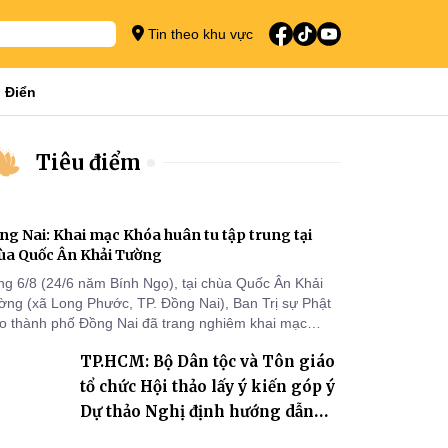
Tin theo khu vực
 Điển
Tiêu điểm
ng Nai: Khai mạc Khóa huân tu tập trung tại
ùa Quốc Ân Khải Tường
ng 6/8 (24/6 năm Bính Ngọ), tại chùa Quốc Ân Khải
ờng (xã Long Phước, TP. Đồng Nai), Ban Trị sự Phật
áo thành phố Đồng Nai đã trang nghiêm khai mạc
a huân tu tập trung trong mùa An cư kiết hạ Phật lịch
TP.HCM: Bộ Dân tộc và Tôn giáo
70 dành cho chư Tăng hành giả an cư tại chỗ khu vực
I, VIII và trường hạ chùa Quốc Ân Khải Tường.
tổ chức Hội thảo lấy ý kiến góp ý
Dự thảo Nghị định hướng dẫn
thi hành Luật Tín ngưỡng, tôn