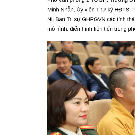
Phó Văn phòng 1 TƯGH, Trưởng B
Minh Nhẫn, Ủy viên Thư ký HĐTS,
Ni, Ban Trị sự GHPGVN các tỉnh thà
mô hình, điển hình tiên tiến trong p