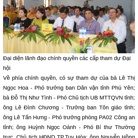
Đại diện lãnh đạo chính quyền các cấp tham dự Đại
hội
Về phía chính quyền, có sự tham dự của bà Lê Thị
Ngọc Hoa - Phó trưởng ban Dân vận tỉnh Phú Yên;
bà Đỗ Thị Như Tình - Phó Chủ tịch UB MTTQVN tỉnh;
ông Lê Đình Chương - Trưởng ban Tôn giáo tỉnh;
ông Lê Tấn Hưng - Phó trưởng phòng PA02 Công an
tỉnh; ông Huỳnh Ngọc Oánh - Phó Bí thư Thường
trực, Chủ tịch HĐND TP.Tuy Hòa; ông Nguyễn Hồng