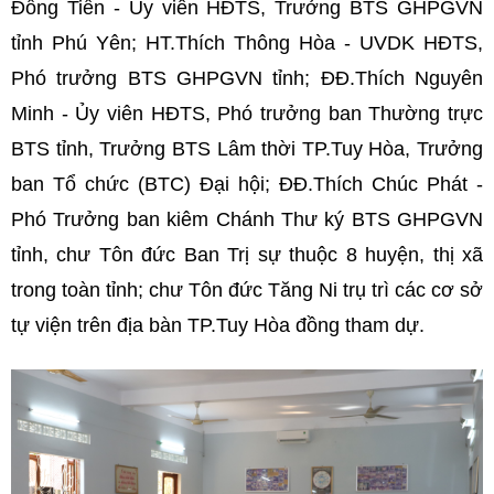
Đồng Tiến - Ủy viên HĐTS, Trưởng BTS GHPGVN
tỉnh Phú Yên; HT.Thích Thông Hòa - UVDK HĐTS,
Phó trưởng BTS GHPGVN tỉnh; ĐĐ.Thích Nguyên
Minh - Ủy viên HĐTS, Phó trưởng ban Thường trực
BTS tỉnh, Trưởng BTS Lâm thời TP.Tuy Hòa, Trưởng
ban Tổ chức (BTC) Đại hội; ĐĐ.Thích Chúc Phát -
Phó Trưởng ban kiêm Chánh Thư ký BTS GHPGVN
tỉnh, chư Tôn đức Ban Trị sự thuộc 8 huyện, thị xã
trong toàn tỉnh; chư Tôn đức Tăng Ni trụ trì các cơ sở
tự viện trên địa bàn TP.Tuy Hòa đồng tham dự.