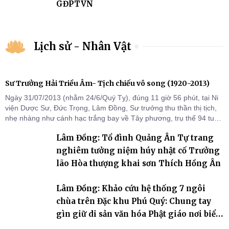
GĐPTVN
Lịch sử - Nhân Vật
Sư Trưởng Hải Triều Âm- Tịch chiếu vô song (1920-2013)
Ngày 31/07/2013 (nhằm 24/6/Quý Tỵ), đúng 11 giờ 56 phút, tại Ni
viện Dược Sư, Đức Trọng, Lâm Đồng, Sư trưởng thu thần thị tịch,
nhẹ nhàng như cánh hạc trắng bay về Tây phương, trụ thế 94 tuổi
đời, 60 hạ lạp.
Lâm Đồng: Tổ đình Quảng Ân Tự trang
nghiêm tưởng niệm húy nhật cố Trưởng
lão Hòa thượng khai sơn Thích Hồng Ân
Lâm Đồng: Khảo cứu hệ thống 7 ngôi
chùa trên Đặc khu Phú Quý: Chung tay
gìn giữ di sản văn hóa Phật giáo nơi biển
đảo