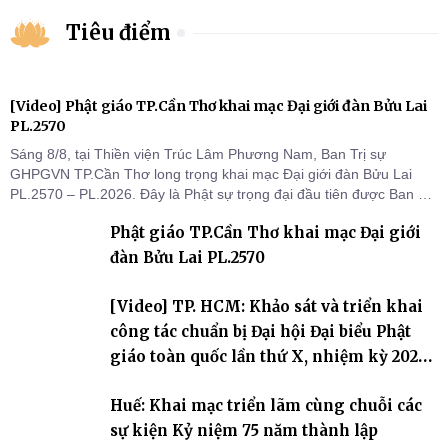
Tiêu điểm
[Video] Phật giáo TP.Cần Thơ khai mạc Đại giới đàn Bửu Lai
PL.2570
Sáng 8/8, tại Thiền viện Trúc Lâm Phương Nam, Ban Trị sự
GHPGVN TP.Cần Thơ long trọng khai mạc Đại giới đàn Bửu Lai
PL.2570 – PL.2026. Đây là Phật sự trọng đại đầu tiên được Ban Trị
sự triển khai sau thành công của Đại hội Phật giáo thành phố lần
Phật giáo TP.Cần Thơ khai mạc Đại giới
thứ I, thể hiện sự quan tâm đối với công tác truyền giới, đào tạo
Tăng tài và tiếp nối mạng mạch Tăng-g
đàn Bửu Lai PL.2570
[Video] TP. HCM: Khảo sát và triển khai
công tác chuẩn bị Đại hội Đại biểu Phật
giáo toàn quốc lần thứ X, nhiệm kỳ 2026-
2031
Huế: Khai mạc triển lãm cùng chuỗi các
sự kiện Kỷ niệm 75 năm thành lập