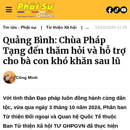
Tin tức - Phật sự
Từ thiện Xã hội
14/10/2024 11:45
Phật sự miền Trung
Quảng Bình: Chùa Pháp
Ban Từ thiện Xã hội
Tạng đến thăm hỏi và hỗ trợ
cho bà con khó khăn sau lũ
Công Minh
Với tinh thần Đạo pháp luôn đồng hành cùng dân
tộc, vừa qua ngày 3 tháng 10 năm 2024, Phân ban
Từ thiện Đối ngoại và Quan hệ Quốc Tế thuộc
Ban Từ thiện Xã hội TƯ GHPGVN đã thực hiện