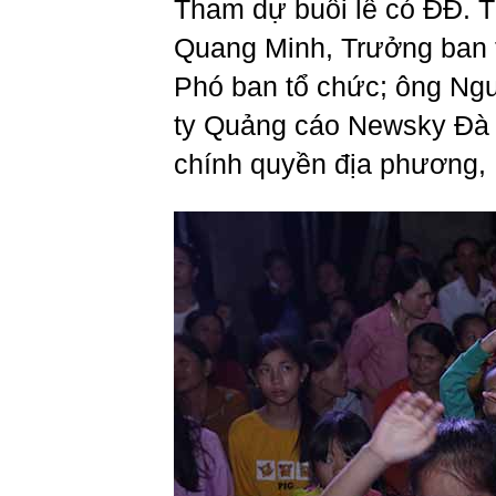
Tham dự buổi lễ có ĐĐ. T
Quang Minh, Trưởng ban 
Phó ban tổ chức; ông Ng
ty Quảng cáo Newsky Đà Nẵ
chính quyền địa phương,