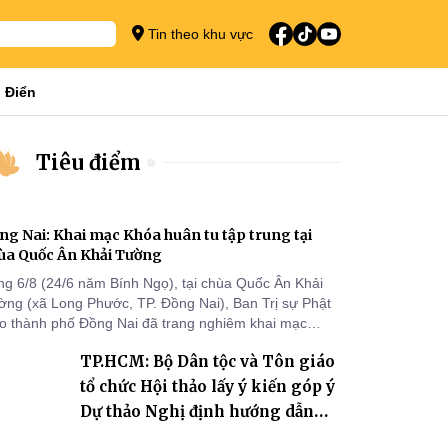
Tin theo khu vực
 Điển
Tiêu điểm
ng Nai: Khai mạc Khóa huân tu tập trung tại
ùa Quốc Ân Khải Tường
ng 6/8 (24/6 năm Bính Ngọ), tại chùa Quốc Ân Khải
ờng (xã Long Phước, TP. Đồng Nai), Ban Trị sự Phật
áo thành phố Đồng Nai đã trang nghiêm khai mạc
a huân tu tập trung trong mùa An cư kiết hạ Phật lịch
TP.HCM: Bộ Dân tộc và Tôn giáo
70 dành cho chư Tăng hành giả an cư tại chỗ khu vực
I, VIII và trường hạ chùa Quốc Ân Khải Tường.
tổ chức Hội thảo lấy ý kiến góp ý
Dự thảo Nghị định hướng dẫn
thi hành Luật Tín ngưỡng, tôn