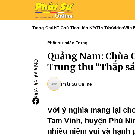
Trang Chủ
HT Chủ Tịch
Liên Kết
Tin Tức
Video
Văn 
Phật sự miền Trung
Quảng Nam: Chùa 
Trung thu “Thắp s
Phật Sự Online
Với ý nghĩa mang lại cho
Tam Vinh, huyện Phú Nin
nhiều niềm vui và hạnh 