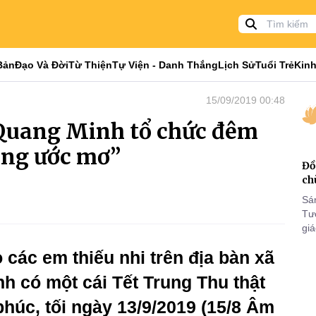
Bản
Đạo Và Đời
Từ Thiện
Tự Viện - Danh Thắng
Lịch Sử
Tuổi Trẻ
Kinh
15/09/2019 00:48
Quang Minh tổ chức đêm
áng ước mơ”
Đồ
ch
Sá
Tư
gi
Khó
 các em thiếu nhi trên địa bàn xã
25
VI
h có một cái Tết Trung Thu thật
phúc, tối ngày 13/9/2019 (15/8 Âm