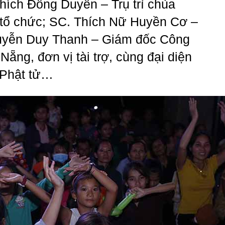
hích Đồng Duyên – Trụ trì chùa
tổ chức; SC. Thích Nữ Huyền Cơ –
uyễn Duy Thanh – Giám đốc Công
ng, đơn vị tài trợ, cùng đại diện
 Phật tử…