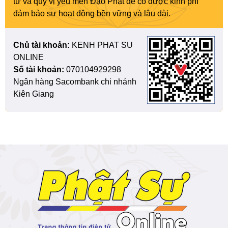
tử và quý vị yêu mến Đạo Phật để có được kinh phí
đảm bảo sự hoạt động bền vững và lâu dài.
Chủ tài khoản:
KENH PHAT SU
ONLINE
Số tài khoản:
070104929298
Ngân hàng Sacombank chi nhánh
Kiên Giang