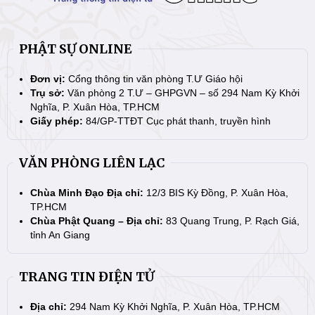
PHẬT SỰ ONLINE
Đơn vị:
Cổng thông tin văn phòng T.Ư Giáo hội
Trụ sở:
Văn phòng 2 T.Ư – GHPGVN – số 294 Nam Kỳ Khởi
Nghĩa, P. Xuân Hòa, TP.HCM
Giấy phép:
84/GP-TTĐT Cục phát thanh, truyền hình
VĂN PHÒNG LIÊN LẠC
Chùa Minh Đạo Địa chỉ:
12/3 BIS Kỳ Đồng, P. Xuân Hòa,
TP.HCM
Chùa Phật Quang – Địa chỉ:
83 Quang Trung, P. Rạch Giá,
tỉnh An Giang
TRANG TIN ĐIỆN TỬ
Địa chỉ:
294 Nam Kỳ Khởi Nghĩa, P. Xuân Hòa, TP.HCM