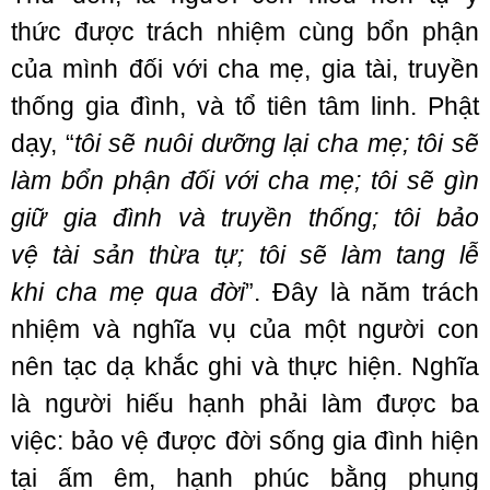
thức
được
trách nhiệm
cùng bổn phận
của mình đối với
cha mẹ
,
gia tài
,
truyền
thống
gia đình
, và
tổ tiên
tâm linh
. Phật
dạy, “
tôi sẽ
nuôi dưỡng
lại
cha mẹ
; tôi sẽ
làm bổn phận đối với
cha mẹ
; tôi sẽ
gìn
giữ
gia đình
và
truyền thống
; tôi
bảo
vệ
tài sản
thừa tự; tôi sẽ làm tang lễ
khi
cha mẹ
qua đời
”. Đây là năm
trách
nhiệm
và nghĩa vụ của một người con
nên tạc dạ khắc ghi và
thực hiện
. Nghĩa
là người hiếu hạnh phải làm được ba
việc:
bảo vệ
được
đời sống
gia đình
hiện
tại
ấm êm, hạnh phúc bằng phụng