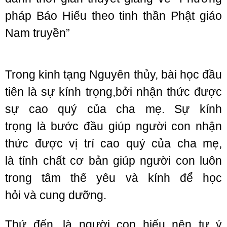
pháp Báo Hiếu theo tinh thần Phật giáo
Nam truyền”
Trong
kinh tạng
Nguyên thủy
, bài học đầu
tiên là sự
kính trọng
,bởi
nhận thức
được
sự cao quý của
cha mẹ
. Sự
kính
trọng
là
bước đầu
giúp người con
nhận
thức
được
vị trí
cao quý của
cha mẹ
,
là
tính chất
cơ bản giúp người con luôn
trong tâm thế yêu và kính để
học
hỏi
và
cung dưỡng
.
Thứ đến, là người con hiếu nên tự
ý