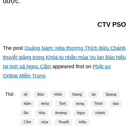
được:
CTV PSO
The post
Quảng Nam: Hòa thượng Thích Bửu Chánh
thuyết giảng trong Khóa tu nhân mùa Vu lan Báo hiếu
tại tịnh xá Ngọc Cẩm
appeared first on
Phật sự
Online Miền Trung
.
Thẻ:
xã
Bửu
nhân
Giang
tai
Quang
Năm
khóa
Tịnh
trong
Thích
bào
lần
Hòa
thượng
Ngọc
chánh
Cấm
mùa
Thuyết
Hiếu