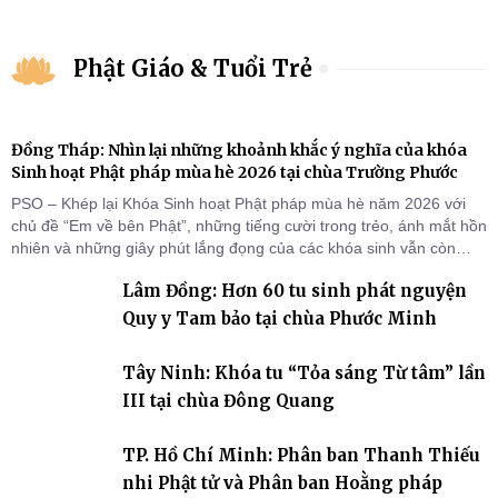
Phật Giáo & Tuổi Trẻ
Đồng Tháp: Nhìn lại những khoảnh khắc ý nghĩa của khóa
Sinh hoạt Phật pháp mùa hè 2026 tại chùa Trường Phước
PSO – Khép lại Khóa Sinh hoạt Phật pháp mùa hè năm 2026 với
chủ đề “Em về bên Phật”, những tiếng cười trong trẻo, ánh mắt hồn
nhiên và những giây phút lắng đọng của các khóa sinh vẫn còn
đọng lại dưới mái chùa Trường Phước (xã Tân Hương, tỉnh Đồng
Lâm Đồng: Hơn 60 tu sinh phát nguyện
Tháp). Những tuần tu học ngắn ngủi nhưng đã trở thành hành
trang quý báu, gieo những hạt giống thiện l
Quy y Tam bảo tại chùa Phước Minh
Tây Ninh: Khóa tu “Tỏa sáng Từ tâm” lần
III tại chùa Đông Quang
TP. Hồ Chí Minh: Phân ban Thanh Thiếu
nhi Phật tử và Phân ban Hoằng pháp