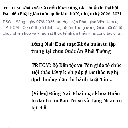
TP. HCM: Khảo sát và triển khai công tác chuẩn bị Đại hội
Đại biểu Phật giáo toàn quốc lần thứ X, nhiệm kỳ 2026-2031
PSO – Sáng ngày 07/8/2026, tại Học viện Phật giáo Việt Nam tại
TP. HCM - Cơ sở II (xã Bình Lợi), đoàn Trung ương Giáo hội đã tổ
chức phiên họp và khảo sát thực tế nhằm triển khai công tác chuẩn
bị Đại hội Đại biểu Phật giáo toàn quốc lần thứ X, nhiệm kỳ 2026-
Đồng Nai: Khai mạc Khóa huân tu tập
2031.
trung tại chùa Quốc Ân Khải Tường
TP.HCM: Bộ Dân tộc và Tôn giáo tổ chức
Hội thảo lấy ý kiến góp ý Dự thảo Nghị
định hướng dẫn thi hành Luật Tín
ngưỡng, tôn giáo
[Video] Đồng Nai: Khai mạc khóa Huân
tu dành cho Ban Trị sự và Tăng Ni an cư
tại chỗ