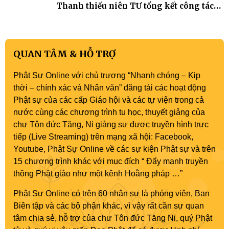
Thanh thiếu niên TƯ tổng kết công tác
Phật sự nhiệm kỳ IX (2022 – 2027)
QUAN TÂM & HỖ TRỢ
Phật Sự Online với chủ trương “Nhanh chóng – Kịp
thời – chính xác và Nhân văn” đăng tải các hoạt động
Phật sự của các cấp Giáo hội và các tự viện trong cả
nước cùng các chương trình tu học, thuyết giảng của
chư Tôn đức Tăng, Ni giảng sư được truyền hình trực
tiếp (Live Streaming) trên mạng xã hội: Facebook,
Youtube, Phật Sự Online về các sự kiện Phật sự và trên
15 chương trình khác với mục đích “ Đẩy mạnh truyền
thông Phật giáo như một kênh Hoằng pháp …”
Phật Sự Online có trên 60 nhân sự là phóng viên, Ban
Biên tập và các bộ phận khác, vì vậy rất cần sự quan
tâm chia sẻ, hỗ trợ của chư Tôn đức Tăng Ni, quý Phật