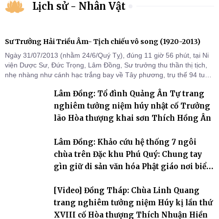
Lịch sử - Nhân Vật
Sư Trưởng Hải Triều Âm- Tịch chiếu vô song (1920-2013)
Ngày 31/07/2013 (nhằm 24/6/Quý Tỵ), đúng 11 giờ 56 phút, tại Ni
viện Dược Sư, Đức Trọng, Lâm Đồng, Sư trưởng thu thần thị tịch,
nhẹ nhàng như cánh hạc trắng bay về Tây phương, trụ thế 94 tuổi
đời, 60 hạ lạp.
Lâm Đồng: Tổ đình Quảng Ân Tự trang
nghiêm tưởng niệm húy nhật cố Trưởng
lão Hòa thượng khai sơn Thích Hồng Ân
Lâm Đồng: Khảo cứu hệ thống 7 ngôi
chùa trên Đặc khu Phú Quý: Chung tay
gìn giữ di sản văn hóa Phật giáo nơi biển
đảo
[Video] Đồng Tháp: Chùa Linh Quang
trang nghiêm tưởng niệm Húy kị lần thứ
XVIII cố Hòa thượng Thích Nhuận Hiền