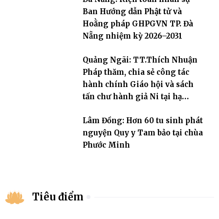
Ban Hướng dẫn Phật tử và
Hoằng pháp GHPGVN TP. Đà
Nẵng nhiệm kỳ 2026–2031
Quảng Ngãi: TT.Thích Nhuận
Pháp thăm, chia sẻ công tác
hành chính Giáo hội và sách
tấn chư hành giả Ni tại hạ
trường an cư Phân ban Ni giới
Lâm Đồng: Hơn 60 tu sinh phát
tỉnh
nguyện Quy y Tam bảo tại chùa
Phước Minh
Tiêu điểm