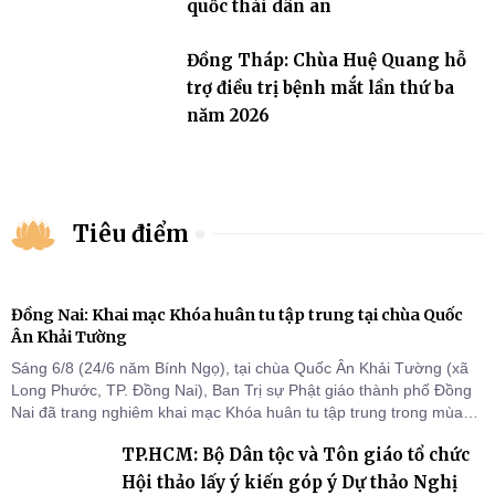
quốc thái dân an
Đồng Tháp: Chùa Huệ Quang hỗ
trợ điều trị bệnh mắt lần thứ ba
năm 2026
Tiêu điểm
Đồng Nai: Khai mạc Khóa huân tu tập trung tại chùa Quốc
Ân Khải Tường
Sáng 6/8 (24/6 năm Bính Ngọ), tại chùa Quốc Ân Khải Tường (xã
Long Phước, TP. Đồng Nai), Ban Trị sự Phật giáo thành phố Đồng
Nai đã trang nghiêm khai mạc Khóa huân tu tập trung trong mùa
An cư kiết hạ Phật lịch 2570 dành cho chư Tăng hành giả an cư tại
TP.HCM: Bộ Dân tộc và Tôn giáo tổ chức
chỗ khu vực VII, VIII và trường hạ chùa Quốc Ân Khải Tường.
Hội thảo lấy ý kiến góp ý Dự thảo Nghị