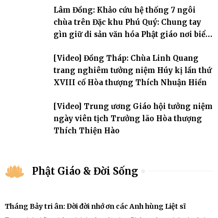
Hòa thượng thượng Hồng hạ Ân – bậc khai sơn Tổ đình Quảng Ân.
Lâm Đồng: Khảo cứu hệ thống 7 ngôi
Chư Tôn đức Tăng Ni, môn đồ pháp quyến cùng đông đảo thiện tín
Phật tử đã đồng vân tập về đạo tràng, th
chùa trên Đặc khu Phú Quý: Chung tay
gìn giữ di sản văn hóa Phật giáo nơi biển
đảo
[Video] Đồng Tháp: Chùa Linh Quang
trang nghiêm tưởng niệm Húy kị lần thứ
XVIII cố Hòa thượng Thích Nhuận Hiền
[Video] Trung ương Giáo hội tưởng niệm
ngày viên tịch Trưởng lão Hòa thượng
Thích Thiện Hào
Phật Giáo & Đời Sống
Tháng Bảy tri ân: Đời đời nhớ ơn các Anh hùng Liệt sĩ