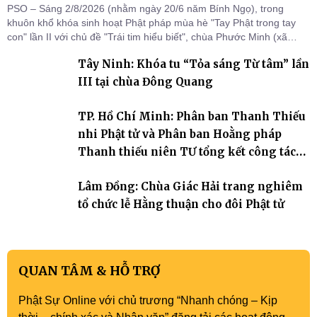
PSO – Sáng 2/8/2026 (nhằm ngày 20/6 năm Bính Ngọ), trong
khuôn khổ khóa sinh hoạt Phật pháp mùa hè "Tay Phật trong tay
con" lần II với chủ đề "Trái tim hiểu biết", chùa Phước Minh (xã
Hàm Kiệm) đã trang nghiêm tổ chức lễ phát nguyện quy y Tam bảo
Tây Ninh: Khóa tu “Tỏa sáng Từ tâm” lần
cho hơn 60 tu sinh.
III tại chùa Đông Quang
TP. Hồ Chí Minh: Phân ban Thanh Thiếu
nhi Phật tử và Phân ban Hoằng pháp
Thanh thiếu niên TƯ tổng kết công tác
Phật sự nhiệm kỳ IX (2022 – 2027)
Lâm Đồng: Chùa Giác Hải trang nghiêm
tổ chức lễ Hằng thuận cho đôi Phật tử
QUAN TÂM & HỖ TRỢ
Phật Sự Online với chủ trương “Nhanh chóng – Kịp