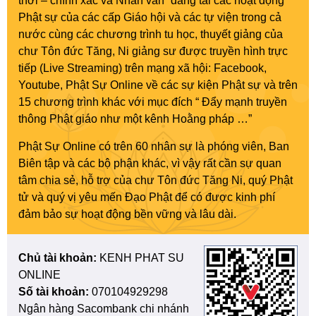
thời – chính xác và Nhân văn” đăng tải các hoạt động
Phật sự của các cấp Giáo hội và các tự viện trong cả
nước cùng các chương trình tu học, thuyết giảng của
chư Tôn đức Tăng, Ni giảng sư được truyền hình trực
tiếp (Live Streaming) trên mạng xã hội: Facebook,
Youtube, Phật Sự Online về các sự kiện Phật sự và trên
15 chương trình khác với mục đích “ Đẩy mạnh truyền
thông Phật giáo như một kênh Hoằng pháp …”
Phật Sự Online có trên 60 nhân sự là phóng viên, Ban
Biên tập và các bộ phận khác, vì vậy rất cần sự quan
tâm chia sẻ, hỗ trợ của chư Tôn đức Tăng Ni, quý Phật
tử và quý vị yêu mến Đạo Phật để có được kinh phí
đảm bảo sự hoạt động bền vững và lâu dài.
Chủ tài khoản:
KENH PHAT SU
ONLINE
Số tài khoản:
070104929298
Ngân hàng Sacombank chi nhánh