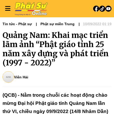
Tin tức - Phật sự
Phật sự miền Trung
10/09/2022 01:19
Đại hội Phật giáo các tỉnh
Quảng Nam: Khai mạc triển
Đại hội Phật giáo các tỉnh - thành
lãm ảnh “Phật giáo tỉnh 25
năm xây dựng và phát triển
(1997 - 2022)”
Viên Hải
(QCB) - Nằm trong chuỗi các hoạt động chào
mừng Đại hội Phật giáo tỉnh Quảng Nam lần
thứ VI, chiều ngày 09/9/2022 (14/8 Nhâm Dần)