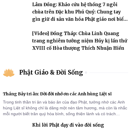
Lâm Đồng: Khảo cứu hệ thống 7 ngôi
chùa trên Đặc khu Phú Quý: Chung tay
gìn giữ di sản văn hóa Phật giáo nơi biển
đảo
[Video] Đồng Tháp: Chùa Linh Quang
trang nghiêm tưởng niệm Húy kị lần thứ
XVIII cố Hòa thượng Thích Nhuận Hiền
Phật Giáo & Đời Sống
Tháng Bảy tri ân: Đời đời nhớ ơn các Anh hùng Liệt sĩ
Trong tinh thần tri ân và báo ân của đạo Phật, tưởng nhớ các Anh
hùng Liệt sĩ không chỉ là dâng một nén tâm hương, mà còn là nhắc
mỗi người biết trân quý hòa bình, sống thiện lành và có trách
nhiệm với quê hương, đất nước.
Khi lời Phật dạy đi vào đời sống