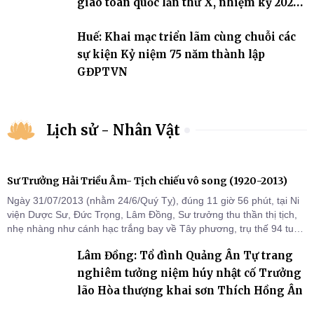
giáo toàn quốc lần thứ X, nhiệm kỳ 2026-
2031
Huế: Khai mạc triển lãm cùng chuỗi các
sự kiện Kỷ niệm 75 năm thành lập
GĐPTVN
Lịch sử - Nhân Vật
Sư Trưởng Hải Triều Âm- Tịch chiếu vô song (1920-2013)
Ngày 31/07/2013 (nhằm 24/6/Quý Tỵ), đúng 11 giờ 56 phút, tại Ni
viện Dược Sư, Đức Trọng, Lâm Đồng, Sư trưởng thu thần thị tịch,
nhẹ nhàng như cánh hạc trắng bay về Tây phương, trụ thế 94 tuổi
đời, 60 hạ lạp.
Lâm Đồng: Tổ đình Quảng Ân Tự trang
nghiêm tưởng niệm húy nhật cố Trưởng
lão Hòa thượng khai sơn Thích Hồng Ân