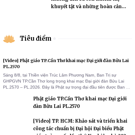
khuyết tật và những hoàn cảnh
khó khăn
Tiêu điểm
[Video] Phật giáo TP.Cần Thơ khai mạc Đại giới đàn Bửu Lai
PL.2570
Sáng 8/8, tại Thiền viện Trúc Lâm Phương Nam, Ban Trị sự
GHPGVN TP.Cần Thơ long trọng khai mạc Đại giới đàn Bửu Lai
PL.2570 – PL.2026. Đây là Phật sự trọng đại đầu tiên được Ban Trị
sự triển khai sau thành công của Đại hội Phật giáo thành phố lần
Phật giáo TP.Cần Thơ khai mạc Đại giới
thứ I, thể hiện sự quan tâm đối với công tác truyền giới, đào tạo
Tăng tài và tiếp nối mạng mạch Tăng-g
đàn Bửu Lai PL.2570
[Video] TP. HCM: Khảo sát và triển khai
công tác chuẩn bị Đại hội Đại biểu Phật