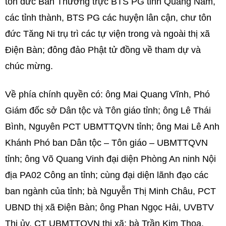
tôn đức Ban Thường trực BTS PG tỉnh Quảng Nam,
các tỉnh thành, BTS PG các huyện lân cận, chư tôn
đức Tăng Ni trụ trì các tự viện trong và ngoài thị xã
Điện Bàn; đông đảo Phật tử đồng về tham dự và
chúc mừng.
Về phía chính quyền có: ông Mai Quang Vĩnh, Phó
Giám đốc sở Dân tộc và Tôn giáo tỉnh; ông Lê Thái
Bình, Nguyên PCT UBMTTQVN tỉnh; ông Mai Lê Anh
Khánh Phó ban Dân tộc – Tôn giáo – UBMTTQVN
tỉnh; ông Võ Quang Vinh đại diện Phòng An ninh Nội
địa PA02 Công an tỉnh; cùng đại diện lãnh đạo các
ban ngành của tỉnh; bà Nguyễn Thị Minh Châu, PCT
UBND thị xã Điện Bàn; ông Phan Ngọc Hải, UVBTV
Thị ủy, CT UBMTTQVN thị xã; bà Trần Kim Thoa,