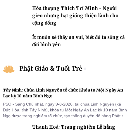
Hòa thượng Thích Trí Minh - Người
gieo những hạt giống thiện lành cho
cộng đồng
Ít muốn sẽ thấy an vui, biết đủ ta sống cả
đời bình yên
Phật Giáo & Tuổi Trẻ
Tây Ninh: Chùa Linh Nguyên tổ chức Khóa tu Một Ngày An
Lạc kỳ 10 năm Bính Ngọ
PSO - Sáng Chủ nhật, ngày 9-8-2026, tại chùa Linh Nguyên (xã
Đức Hòa, tỉnh Tây Ninh), khóa tu Một Ngày An Lạc kỳ 10 năm Bính
Ngọ được trang nghiêm tổ chức, tạo thắng duyên để hàng Phật tử
tại gia trở về nương tựa Tam bảo, lắng đọng thân tâm và vun bồi
Thanh Hoá: Trang nghiêm Lễ hằng
đời sống thiện lành.