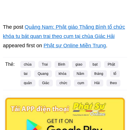
The post
Quảng Nam: Phật giáo Thăng Bình tổ chức
khóa tu bát quan trai theo cụm tại chùa Giác Hải
appeared first on
Phật sự Online Miền Trung
.
Thẻ:
chùa
Trai
Bình
giao
bạt
Phật
tai
Quang
khóa
Năm
tháng
tổ
quản
Giác
chức
cụm
Hải
theo