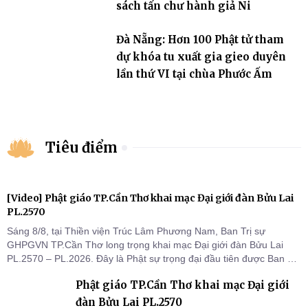
sách tấn chư hành giả Ni
Đà Nẵng: Hơn 100 Phật tử tham
dự khóa tu xuất gia gieo duyên
lần thứ VI tại chùa Phước Ấm
Tiêu điểm
[Video] Phật giáo TP.Cần Thơ khai mạc Đại giới đàn Bửu Lai
PL.2570
Sáng 8/8, tại Thiền viện Trúc Lâm Phương Nam, Ban Trị sự
GHPGVN TP.Cần Thơ long trọng khai mạc Đại giới đàn Bửu Lai
PL.2570 – PL.2026. Đây là Phật sự trọng đại đầu tiên được Ban Trị
sự triển khai sau thành công của Đại hội Phật giáo thành phố lần
Phật giáo TP.Cần Thơ khai mạc Đại giới
thứ I, thể hiện sự quan tâm đối với công tác truyền giới, đào tạo
Tăng tài và tiếp nối mạng mạch Tăng-g
đàn Bửu Lai PL.2570