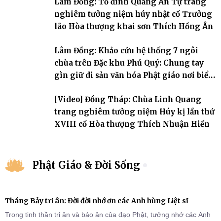
Lâm Đồng: Tổ đình Quảng Ân Tự trang
nghiêm tưởng niệm húy nhật cố Trưởng
lão Hòa thượng khai sơn Thích Hồng Ân
Lâm Đồng: Khảo cứu hệ thống 7 ngôi
chùa trên Đặc khu Phú Quý: Chung tay
gìn giữ di sản văn hóa Phật giáo nơi biển
đảo
[Video] Đồng Tháp: Chùa Linh Quang
trang nghiêm tưởng niệm Húy kị lần thứ
XVIII cố Hòa thượng Thích Nhuận Hiền
Phật Giáo & Đời Sống
Tháng Bảy tri ân: Đời đời nhớ ơn các Anh hùng Liệt sĩ
Trong tinh thần tri ân và báo ân của đạo Phật, tưởng nhớ các Anh