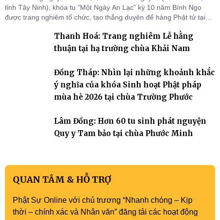
tỉnh Tây Ninh), khóa tu “Một Ngày An Lạc” kỳ 10 năm Bính Ngọ
được trang nghiêm tổ chức, tạo thắng duyên để hàng Phật tử tại
gia trở về nương tựa Tam bảo, lắng đọng thân tâm và vun bồi đời
Thanh Hoá: Trang nghiêm Lễ hằng
sống thiện lành.
thuận tại hạ trường chùa Khải Nam
Đồng Tháp: Nhìn lại những khoảnh khắc
ý nghĩa của khóa Sinh hoạt Phật pháp
mùa hè 2026 tại chùa Trường Phước
Lâm Đồng: Hơn 60 tu sinh phát nguyện
Quy y Tam bảo tại chùa Phước Minh
QUAN TÂM & HỖ TRỢ
Phật Sự Online với chủ trương “Nhanh chóng – Kịp
thời – chính xác và Nhân văn” đăng tải các hoạt động