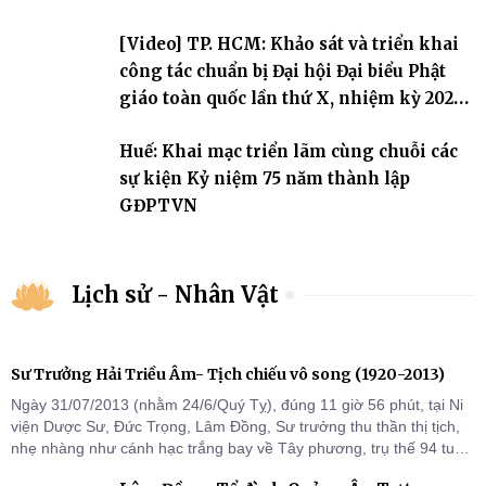
[Video] TP. HCM: Khảo sát và triển khai
công tác chuẩn bị Đại hội Đại biểu Phật
giáo toàn quốc lần thứ X, nhiệm kỳ 2026-
2031
Huế: Khai mạc triển lãm cùng chuỗi các
sự kiện Kỷ niệm 75 năm thành lập
GĐPTVN
Lịch sử - Nhân Vật
Sư Trưởng Hải Triều Âm- Tịch chiếu vô song (1920-2013)
Ngày 31/07/2013 (nhằm 24/6/Quý Tỵ), đúng 11 giờ 56 phút, tại Ni
viện Dược Sư, Đức Trọng, Lâm Đồng, Sư trưởng thu thần thị tịch,
nhẹ nhàng như cánh hạc trắng bay về Tây phương, trụ thế 94 tuổi
đời, 60 hạ lạp.