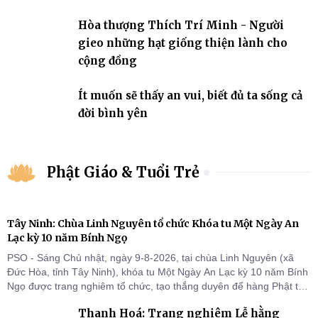
Hòa thượng Thích Trí Minh - Người
gieo những hạt giống thiện lành cho
cộng đồng
Ít muốn sẽ thấy an vui, biết đủ ta sống cả
đời bình yên
Phật Giáo & Tuổi Trẻ
Tây Ninh: Chùa Linh Nguyên tổ chức Khóa tu Một Ngày An
Lạc kỳ 10 năm Bính Ngọ
PSO - Sáng Chủ nhật, ngày 9-8-2026, tại chùa Linh Nguyên (xã
Đức Hòa, tỉnh Tây Ninh), khóa tu Một Ngày An Lạc kỳ 10 năm Bính
Ngọ được trang nghiêm tổ chức, tạo thắng duyên để hàng Phật tử
tại gia trở về nương tựa Tam bảo, lắng đọng thân tâm và vun bồi
Thanh Hoá: Trang nghiêm Lễ hằng
đời sống thiện lành.