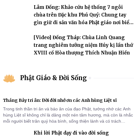
Lâm Đồng: Khảo cứu hệ thống 7 ngôi
chùa trên Đặc khu Phú Quý: Chung tay
gìn giữ di sản văn hóa Phật giáo nơi biển
đảo
[Video] Đồng Tháp: Chùa Linh Quang
trang nghiêm tưởng niệm Húy kị lần thứ
XVIII cố Hòa thượng Thích Nhuận Hiền
Phật Giáo & Đời Sống
Tháng Bảy tri ân: Đời đời nhớ ơn các Anh hùng Liệt sĩ
Trong tinh thần tri ân và báo ân của đạo Phật, tưởng nhớ các Anh
hùng Liệt sĩ không chỉ là dâng một nén tâm hương, mà còn là nhắc
mỗi người biết trân quý hòa bình, sống thiện lành và có trách
nhiệm với quê hương, đất nước.
Khi lời Phật dạy đi vào đời sống