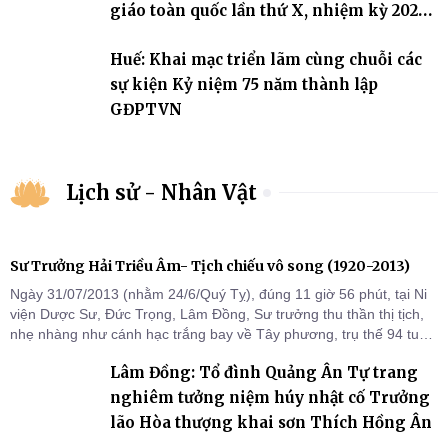
giáo toàn quốc lần thứ X, nhiệm kỳ 2026-
2031
Huế: Khai mạc triển lãm cùng chuỗi các
sự kiện Kỷ niệm 75 năm thành lập
GĐPTVN
Lịch sử - Nhân Vật
Sư Trưởng Hải Triều Âm- Tịch chiếu vô song (1920-2013)
Ngày 31/07/2013 (nhằm 24/6/Quý Tỵ), đúng 11 giờ 56 phút, tại Ni
viện Dược Sư, Đức Trọng, Lâm Đồng, Sư trưởng thu thần thị tịch,
nhẹ nhàng như cánh hạc trắng bay về Tây phương, trụ thế 94 tuổi
đời, 60 hạ lạp.
Lâm Đồng: Tổ đình Quảng Ân Tự trang
nghiêm tưởng niệm húy nhật cố Trưởng
lão Hòa thượng khai sơn Thích Hồng Ân