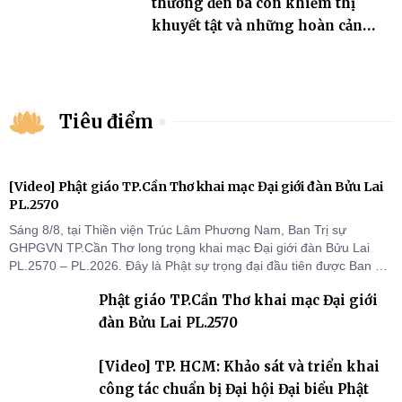
thương đến bà con khiếm thị
khuyết tật và những hoàn cảnh
khó khăn
Tiêu điểm
[Video] Phật giáo TP.Cần Thơ khai mạc Đại giới đàn Bửu Lai
PL.2570
Sáng 8/8, tại Thiền viện Trúc Lâm Phương Nam, Ban Trị sự
GHPGVN TP.Cần Thơ long trọng khai mạc Đại giới đàn Bửu Lai
PL.2570 – PL.2026. Đây là Phật sự trọng đại đầu tiên được Ban Trị
sự triển khai sau thành công của Đại hội Phật giáo thành phố lần
Phật giáo TP.Cần Thơ khai mạc Đại giới
thứ I, thể hiện sự quan tâm đối với công tác truyền giới, đào tạo
Tăng tài và tiếp nối mạng mạch Tăng-g
đàn Bửu Lai PL.2570
[Video] TP. HCM: Khảo sát và triển khai
công tác chuẩn bị Đại hội Đại biểu Phật