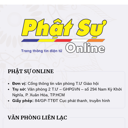
PHẬT SỰ ONLINE
Đơn vị:
Cổng thông tin văn phòng T.Ư Giáo hội
Trụ sở:
Văn phòng 2 T.Ư – GHPGVN – số 294 Nam Kỳ Khởi
Nghĩa, P. Xuân Hòa, TP.HCM
Giấy phép:
84/GP-TTĐT Cục phát thanh, truyền hình
VĂN PHÒNG LIÊN LẠC