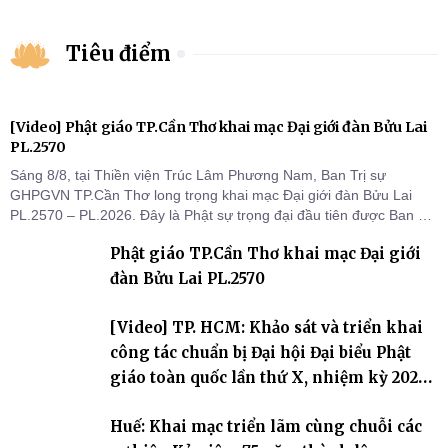
Tiêu điểm
[Video] Phật giáo TP.Cần Thơ khai mạc Đại giới đàn Bửu Lai
PL.2570
Sáng 8/8, tại Thiền viện Trúc Lâm Phương Nam, Ban Trị sự
GHPGVN TP.Cần Thơ long trọng khai mạc Đại giới đàn Bửu Lai
PL.2570 – PL.2026. Đây là Phật sự trọng đại đầu tiên được Ban Trị
sự triển khai sau thành công của Đại hội Phật giáo thành phố lần
Phật giáo TP.Cần Thơ khai mạc Đại giới
thứ I, thể hiện sự quan tâm đối với công tác truyền giới, đào tạo
Tăng tài và tiếp nối mạng mạch Tăng-g
đàn Bửu Lai PL.2570
[Video] TP. HCM: Khảo sát và triển khai
công tác chuẩn bị Đại hội Đại biểu Phật
giáo toàn quốc lần thứ X, nhiệm kỳ 2026-
2031
Huế: Khai mạc triển lãm cùng chuỗi các