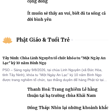
cộng đồng
Ít muốn sẽ thấy an vui, biết đủ ta sống cả
đời bình yên
Phật Giáo & Tuổi Trẻ
Tây Ninh: Chùa Linh Nguyên tổ chức khóa tu "Một Ngày An
Lạc" kỳ 10 năm Bính Ngọ
PSO – Sáng ngày 9/8/2026, tại chùa Linh Nguyên (xã Đức Hòa,
tỉnh Tây Ninh), khóa tu “Một Ngày An Lạc” kỳ 10 năm Bính Ngọ
được trang nghiêm tổ chức, tạo thắng duyên để hàng Phật tử tại
gia trở về nương tựa Tam bảo, lắng đọng thân tâm và vun bồi đời
Thanh Hoá: Trang nghiêm Lễ hằng
sống thiện lành.
thuận tại hạ trường chùa Khải Nam
Đồng Tháp: Nhìn lại những khoảnh khắc