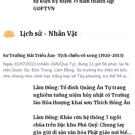
sự kiện Kỷ niệm 75 năm thành lập
GĐPTVN
Lịch sử - Nhân Vật
Sư Trưởng Hải Triều Âm- Tịch chiếu vô song (1920-2013)
Ngày 31/07/2013 (nhằm 24/6/Quý Tỵ), đúng 11 giờ 56 phút, tại Ni
viện Dược Sư, Đức Trọng, Lâm Đồng, Sư trưởng thu thần thị tịch,
nhẹ nhàng như cánh hạc trắng bay về Tây phương, trụ thế 94 tuổi
đời, 60 hạ lạp.
Lâm Đồng: Tổ đình Quảng Ân Tự trang
nghiêm tưởng niệm húy nhật cố Trưởng
lão Hòa thượng khai sơn Thích Hồng Ân
Lâm Đồng: Khảo cứu hệ thống 7 ngôi
chùa trên Đặc khu Phú Quý: Chung tay
gìn giữ di sản văn hóa Phật giáo nơi biển