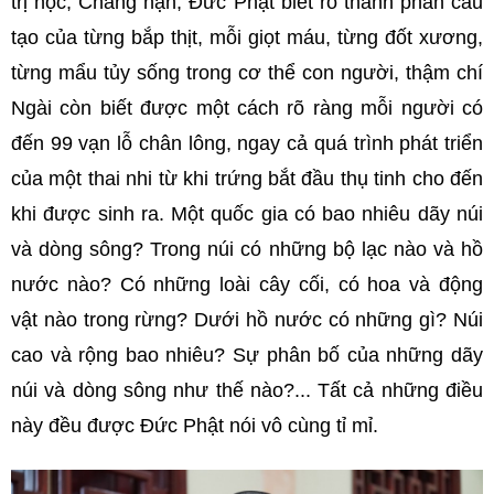
trị học, Chẳng hạn, Đức Phật biết rõ thành phần cấu
tạo của từng bắp thịt, mỗi giọt máu, từng đốt xương,
từng mẩu tủy sống trong cơ thể con người, thậm chí
Ngài còn biết được một cách rõ ràng mỗi người có
đến 99 vạn lỗ chân lông, ngay cả quá trình phát triển
của một thai nhi từ khi trứng bắt đầu thụ tinh cho đến
khi được sinh ra. Một quốc gia có bao nhiêu dãy núi
và dòng sông? Trong núi có những bộ lạc nào và hồ
nước nào? Có những loài cây cối, có hoa và động
vật nào trong rừng? Dưới hồ nước có những gì? Núi
cao và rộng bao nhiêu? Sự phân bố của những dãy
núi và dòng sông như thế nào?... Tất cả những điều
này đều được Đức Phật nói vô cùng tỉ mỉ.