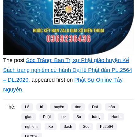
The post
Sóc Trăng: Ban Trị sự Phật giáo huyện Kế
Sách trang nghiêm cử hành Đại lễ Phật đản PL.2564
– DL.2020.
appeared first on
Phật Sự Online Tây
Nguyên
.
Thẻ:
Lễ
trì
huyện
đàn
Đại
bàn
giao
Phật
cư
Sư
tràng
Hành
nghiêm
Kè
Sách
Sóc
PL2564
DL2020