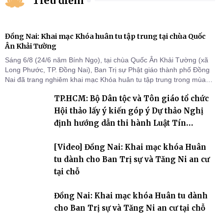
Tiêu điểm
Đồng Nai: Khai mạc Khóa huân tu tập trung tại chùa Quốc
Ân Khải Tường
Sáng 6/8 (24/6 năm Bính Ngọ), tại chùa Quốc Ân Khải Tường (xã
Long Phước, TP. Đồng Nai), Ban Trị sự Phật giáo thành phố Đồng
Nai đã trang nghiêm khai mạc Khóa huân tu tập trung trong mùa
An cư kiết hạ Phật lịch 2570 dành cho chư Tăng hành giả an cư tại
TP.HCM: Bộ Dân tộc và Tôn giáo tổ chức
chỗ khu vực VII, VIII và trường hạ chùa Quốc Ân Khải Tường.
Hội thảo lấy ý kiến góp ý Dự thảo Nghị
định hướng dẫn thi hành Luật Tín
ngưỡng, tôn giáo
[Video] Đồng Nai: Khai mạc khóa Huân
tu dành cho Ban Trị sự và Tăng Ni an cư
tại chỗ
Đồng Nai: Khai mạc khóa Huân tu dành
cho Ban Trị sự và Tăng Ni an cư tại chỗ