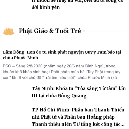
Ít muốn sẽ thấy an vui, biết đủ ta sống cả
đời bình yên
Phật Giáo & Tuổi Trẻ
Lâm Đồng: Hơn 60 tu sinh phát nguyện Quy y Tam bảo tại
chùa Phước Minh
PSO – Sáng 2/8/2026 (nhằm ngày 20/6 năm Bính Ngọ), trong
khuôn khổ khóa sinh hoạt Phật pháp mùa hè "Tay Phật trong tay
con" lần II với chủ đề "Trái tim hiểu biết", chùa Phước Minh (xã
Hàm Kiệm) đã trang nghiêm tổ chức lễ phát nguyện quy y Tam bảo
Tây Ninh: Khóa tu “Tỏa sáng Từ tâm” lần
cho hơn 60 tu sinh.
III tại chùa Đông Quang
TP. Hồ Chí Minh: Phân ban Thanh Thiếu
nhi Phật tử và Phân ban Hoằng pháp
Thanh thiếu niên TƯ tổng kết công tác