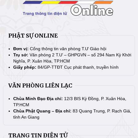
PHẬT SỰ ONLINE
Đơn vị:
Cổng thông tin văn phòng T.Ư Giáo hội
Trụ sở:
Văn phòng 2 T.Ư – GHPGVN – số 294 Nam Kỳ Khởi
Nghĩa, P. Xuân Hòa, TP.HCM
Giấy phép:
84/GP-TTĐT Cục phát thanh, truyền hình
VĂN PHÒNG LIÊN LẠC
Chùa Minh Đạo Địa chỉ:
12/3 BIS Kỳ Đồng, P. Xuân Hòa,
TP.HCM
Chùa Phật Quang – Địa chỉ:
83 Quang Trung, P. Rạch Giá,
tỉnh An Giang
TRANG TIN ĐIỆN TỬ