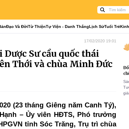
Bản
Đạo Và Đời
Từ Thiện
Tự Viện - Danh Thắng
Lịch Sử
Tuổi Trẻ
Kinh
17/02/2020 19:01
i Dược Sư cầu quốc thái
iên Thới và chùa Minh Đức
Đồ
ch
Sá
Tư
gi
Khó
020 (23 tháng Giêng năm Canh Tý),
25
VI
Hạnh – Ủy viên HĐTS, Phó trưởng
GVN tỉnh Sóc Trăng, Trụ trì chùa