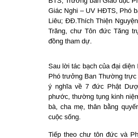
BTS, Trưởng ban Giáo dục Ph
Giác Nghi – UV HĐTS, Phó 
Liêu; ĐĐ.Thích Thiện Nguy
Trăng, chư Tôn đức Tăng trụ
đồng tham dự.
Sau lời tác bạch của đại diệ
Phó trưởng Ban Thường trực 
ý nghĩa về 7 đức Phật Dượ
phước, thường tụng kinh niệ
bà, cha mẹ, thân bằng quyến
cuộc sống.
Tiếp theo chư tôn đức và P