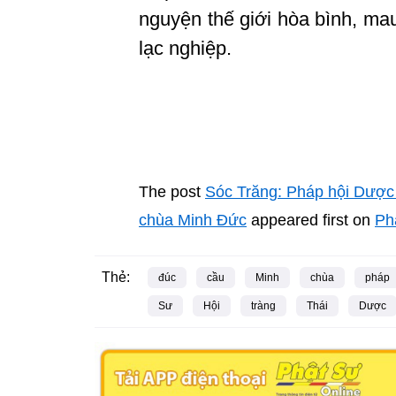
nguyện thế giới hòa bình, ma
lạc nghiệp.
The post
Sóc Trăng: Pháp hội Dược 
chùa Minh Đức
appeared first on
Ph
Thẻ:
đúc
cầu
Minh
chùa
pháp
Sư
Hội
tràng
Thái
Dược