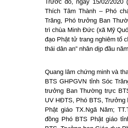
Trước đó, ngày 15/02/2020
Thích Tâm Thành – Phó c
Trăng, Phó trưởng Ban Thườ
trì chùa Minh Đức (xã Mỹ Quớ
đạo Phật tử trang nghiêm tổ
thái dân an” nhân dịp đầu nă
Quang lâm chứng minh và tha
BTS GHPGVN tỉnh Sóc Trăng
trưởng Ban Thường trực BT
UV HĐTS, Phó BTS, Trưởng b
Phật giáo TX.Ngã Năm; TT.
đồng Phó BTS Phật giáo tỉ