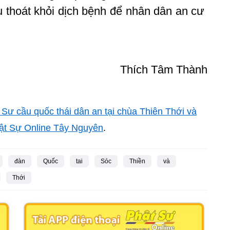
u thoát khỏi dịch bệnh để nhân dân an cư
Thích Tâm Thành
Sư cầu quốc thái dân an tại chùa Thiên Thới và
ật Sự Online Tây Nguyên
.
đàn
Quốc
tai
Sóc
Thiền
và
Thới