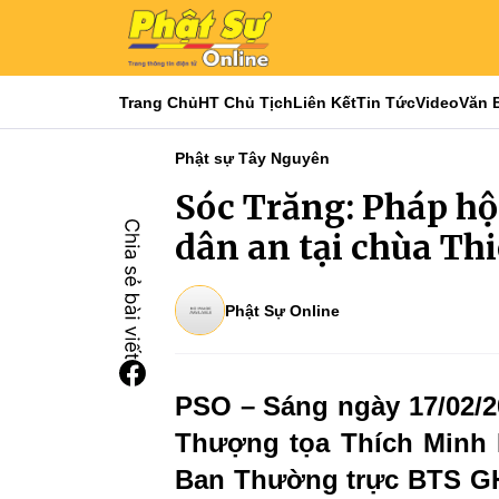
Trang Chủ
HT Chủ Tịch
Liên Kết
Tin Tức
Video
Văn 
Phật sự Tây Nguyên
Sóc Trăng: Pháp hộ
dân an tại chùa Th
Phật Sự Online
PSO – Sáng ngày 17/02/2
Thượng tọa Thích Minh 
Ban Thường trực BTS GHP