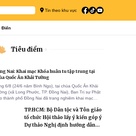
Tin theo khu vực
 Điển
Tiêu điểm
ng Nai: Khai mạc Khóa huân tu tập trung tại
ùa Quốc Ân Khải Tường
ng 6/8 (24/6 năm Bính Ngọ), tại chùa Quốc Ân Khải
ờng (xã Long Phước, TP. Đồng Nai), Ban Trị sự Phật
áo thành phố Đồng Nai đã trang nghiêm khai mạc
a huân tu tập trung trong mùa An cư kiết hạ Phật lịch
TP.HCM: Bộ Dân tộc và Tôn giáo
70 dành cho chư Tăng hành giả an cư tại chỗ khu vực
I, VIII và trường hạ chùa Quốc Ân Khải Tường.
tổ chức Hội thảo lấy ý kiến góp ý
Dự thảo Nghị định hướng dẫn
thi hành Luật Tín ngưỡng, tôn