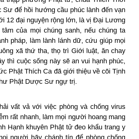
ợc Sư để hồi hướng cầu phúc lành đến vạn
i 12 đại nguyện rộng lớn, là vị Đại Lương
 tâm của mọi chúng sanh, nếu chúng ta
nh pháp, làm lành lánh dữ, cứu giúp mọi
ông xã thứ tha, thọ trì Giới luật, ăn chay
 thì cuộc sống này sẽ an vui hạnh phúc,
ức Phật Thích Ca đã giới thiệu về cõi Tịnh
hư Phật Dược Sư ngự trị.
ải vất vả với việc phòng và chống virus
hiễm rất nhanh, làm mọi người hoang mang
Minh Hạnh khuyên Phật tử đeo khẩu trang y
 mọi người hãy chánh tín để phòng chống