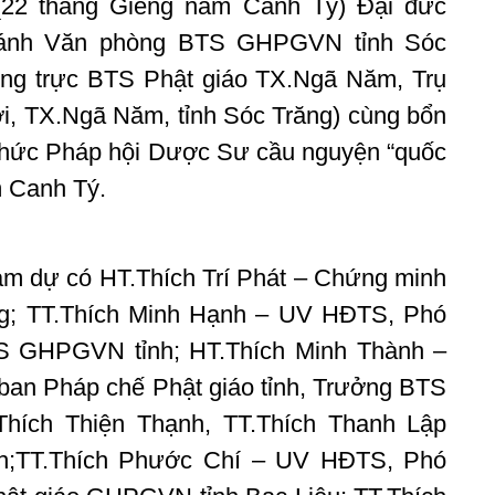
 (22 tháng Giêng năm Canh Tý) Đại đức
hánh Văn phòng BTS GHPGVN tỉnh Sóc
ng trực BTS Phật giáo TX.Ngã Năm, Trụ
i, TX.Ngã Năm, tỉnh Sóc Trăng) cùng bổn
 chức Pháp hội Dược Sư cầu nguyện “quốc
m Canh Tý.
m dự có HT.Thích Trí Phát – Chứng minh
; TT.Thích Minh Hạnh – UV HĐTS, Phó
S GHPGVN tỉnh; HT.Thích Minh Thành –
an Pháp chế Phật giáo tỉnh, Trưởng BTS
Thích Thiện Thạnh, TT.Thích Thanh Lập
nh;TT.Thích Phước Chí – UV HĐTS, Phó