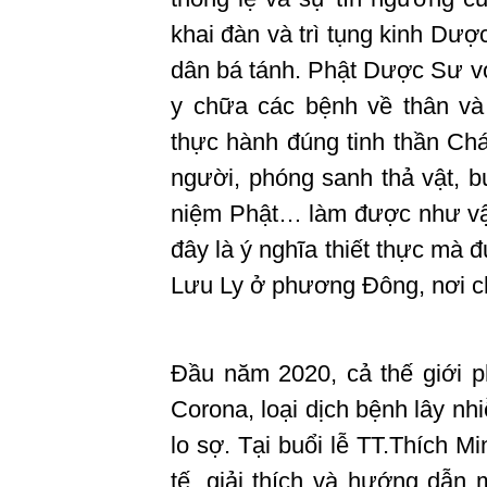
khai đàn và trì tụng kinh Dư
dân bá tánh. Phật Dược Sư vớ
y chữa các bệnh về thân và
thực hành đúng tinh thần Chá
người, phóng sanh thả vật, bu
niệm Phật… làm được như vậy
đây là ý nghĩa thiết thực mà đ
Lưu Ly ở phương Đông, nơi c
Đầu năm 2020, cả thế giới ph
Corona, loại dịch bệnh lây n
lo sợ. Tại buổi lễ TT.Thích 
tế, giải thích và hướng dẫn