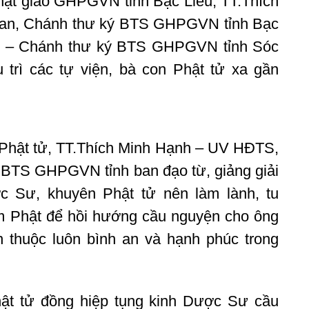
ật giáo GHPGVN tỉnh Bạc Liêu; TT.Thích
ban, Chánh thư ký BTS GHPGVN tỉnh Bạc
ện – Chánh thư ký BTS GHPGVN tỉnh Sóc
 trì các tự viện, bà con Phật tử xa gần
n Phật tử, TT.Thích Minh Hạnh – UV HĐTS,
BTS GHPGVN tỉnh ban đạo từ, giảng giải
c Sư, khuyên Phật tử nên làm lành, tu
m Phật để hồi hướng cầu nguyện cho ông
 thuộc luôn bình an và hạnh phúc trong
hật tử đồng hiệp tụng kinh Dược Sư cầu