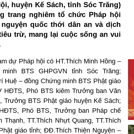
ội, huyện Kế Sách, tỉnh Sóc Trăng)
g trang nghiêm tổ chức Pháp hội
nguyện quốc thới dân an và dịch
êu trừ, mang lại cuộc sống an vui
.
am dự Pháp hội có HT.Thích Minh Hồng –
 minh BTS GHPGVN tỉnh Sóc Trăng;
Trí Huệ – đồng Chứng minh BTS Phật giáo
 UV HĐTS, Phó BTS kiêm Trưởng ban Văn
, Trưởng BTS Phật giáo huyện Kế Sách;
 HĐTS, Phó BTS, Trưởng ban Pháp chế
ện Thạnh, TT.Thích Nhựt Quang, TT.Thích
hật giáo tỉnh; ĐĐ.Thích Thiện Nguyện –