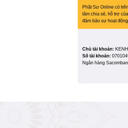
Phật Sự Online có trên
tâm chia sẻ, hỗ trợ c
đảm bảo sự hoạt động 
Chủ tài khoản:
KENH
Số tài khoản:
070104
Ngân hàng Sacombank