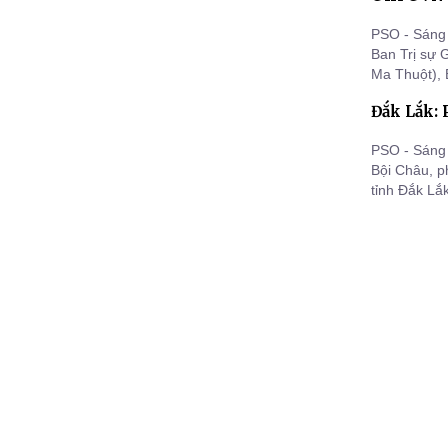
PSO - Sáng 
Ban Trị sự
Ma Thuột), 
tiên để hiệ
Đắk Lắk: 
chủ trương 
giáo Việt N
PSO - Sáng 
Bội Châu, 
tỉnh Đắk Lắ
triển khai 