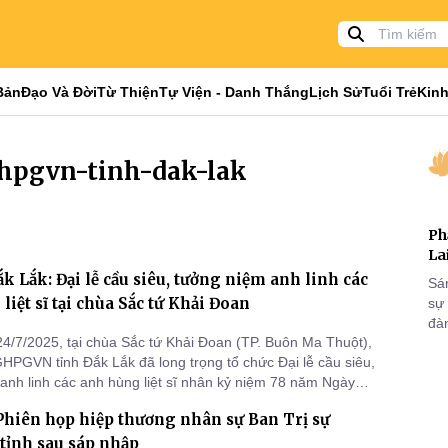
Bản
Đạo Và Đời
Từ Thiện
Tự Viện - Danh Thắng
Lịch Sử
Tuổi Trẻ
Kinh
ghpgvn-tinh-dak-lak
Ph
La
ắk Lắk: Đại lễ cầu siêu, tưởng niệm anh linh các
Sá
liệt sĩ tại chùa Sắc tứ Khải Đoan
sự
đà
4/7/2025, tại chùa Sắc tứ Khải Đoan (TP. Buôn Ma Thuột),
GHPGVN tỉnh Đắk Lắk đã long trọng tổ chức Đại lễ cầu siêu,
anh linh các anh hùng liệt sĩ nhân kỷ niệm 78 năm Ngày
 - Liệt sĩ (27/7/1947 – 27/7/2025).
Phiên họp hiệp thương nhân sự Ban Trị sự
ỉnh sau sáp nhập