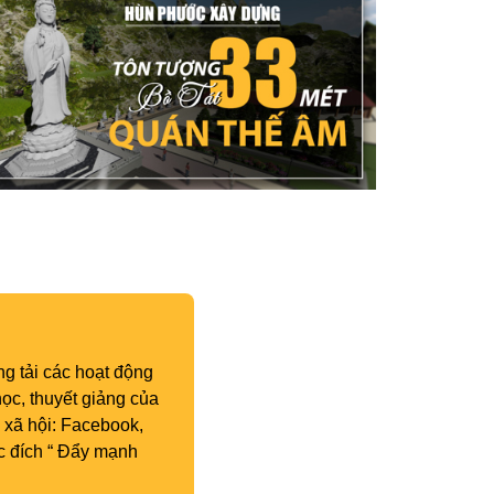
g tải các hoạt động
ọc, thuyết giảng của
 xã hội: Facebook,
c đích “ Đẩy mạnh