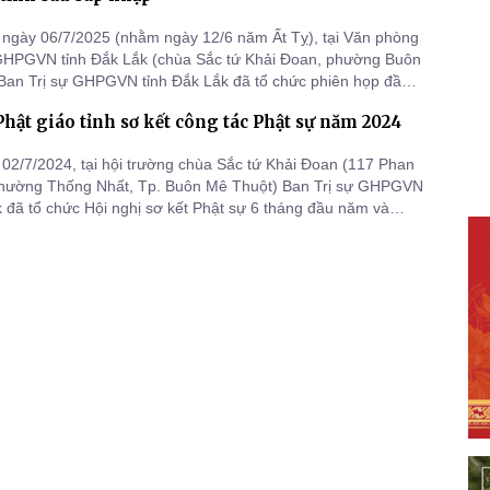
ngày 06/7/2025 (nhằm ngày 12/6 năm Ất Tỵ), tại Văn phòng
 GHPGVN tỉnh Đắk Lắk (chùa Sắc tứ Khải Đoan, phường Buôn
Ban Trị sự GHPGVN tỉnh Đắk Lắk đã tổ chức phiên họp đầu
p thương nhân sự Ban Trị sự mới, nhiệm kỳ 2022–2027, theo
Phật giáo tỉnh sơ kết công tác Phật sự năm 2024
sắp xếp, kiện toàn tổ chức của Trung ương Giáo hội Phật
a
02/7/2024, tại hội trường chùa Sắc tứ Khải Đoan (117 Phan
phường Thống Nhất, Tp. Buôn Mê Thuột) Ban Trị sự GHPGVN
k đã tổ chức Hội nghị sơ kết Phật sự 6 tháng đầu năm và
phương hướng hoạt động 6 tháng cuối năm 2024.