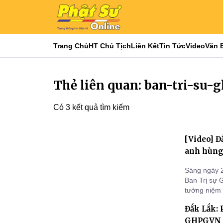
Trang Chủ
HT Chủ Tịch
Liên Kết
Tin Tức
Video
Văn 
Thẻ liên quan: ban-tri-su-
Có 3 kết quả tìm kiếm
[Video] Đ
anh hùng 
Sáng ngày 2
Ban Trị sự 
tưởng niệm 
Thương binh
Đắk Lắk: 
GHPGVN t