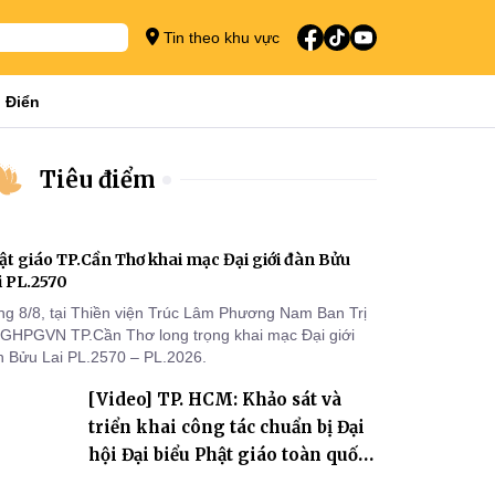
Tin theo khu vực
 Điển
Tiêu điểm
ật giáo TP.Cần Thơ khai mạc Đại giới đàn Bửu
i PL.2570
ng 8/8, tại Thiền viện Trúc Lâm Phương Nam Ban Trị
 GHPGVN TP.Cần Thơ long trọng khai mạc Đại giới
n Bửu Lai PL.2570 – PL.2026.
[Video] TP. HCM: Khảo sát và
triển khai công tác chuẩn bị Đại
hội Đại biểu Phật giáo toàn quốc
lần thứ X, nhiệm kỳ 2026-2031