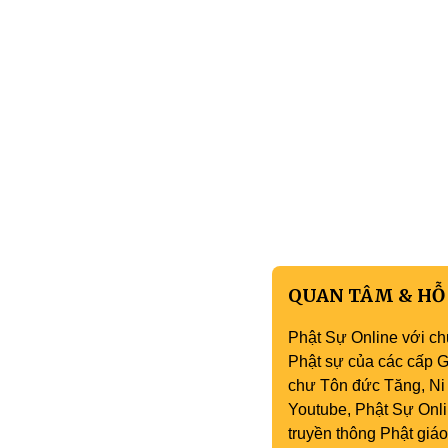
QUAN TÂM & HỖ
Phật Sự Online với ch
Phật sự của các cấp Gi
chư Tôn đức Tăng, Ni 
Youtube, Phật Sự Onli
truyền thông Phật gi