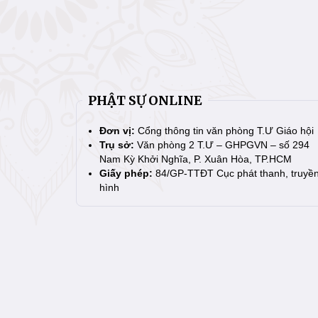
PHẬT SỰ ONLINE
Đơn vị:
Cổng thông tin văn phòng T.Ư Giáo hội
Trụ sở:
Văn phòng 2 T.Ư – GHPGVN – số 294
Nam Kỳ Khởi Nghĩa, P. Xuân Hòa, TP.HCM
Giấy phép:
84/GP-TTĐT Cục phát thanh, truyề
hình