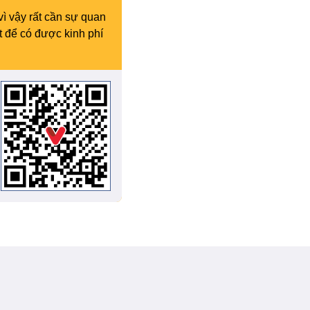
vì vậy rất cần sự quan
t để có được kinh phí