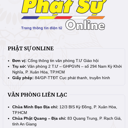
PHẬT SỰ ONLINE
Đơn vị:
Cổng thông tin văn phòng T.Ư Giáo hội
Trụ sở:
Văn phòng 2 T.Ư – GHPGVN – số 294 Nam Kỳ Khởi
Nghĩa, P. Xuân Hòa, TP.HCM
Giấy phép:
84/GP-TTĐT Cục phát thanh, truyền hình
VĂN PHÒNG LIÊN LẠC
Chùa Minh Đạo Địa chỉ:
12/3 BIS Kỳ Đồng, P. Xuân Hòa,
TP.HCM
Chùa Phật Quang – Địa chỉ:
83 Quang Trung, P. Rạch Giá,
tỉnh An Giang