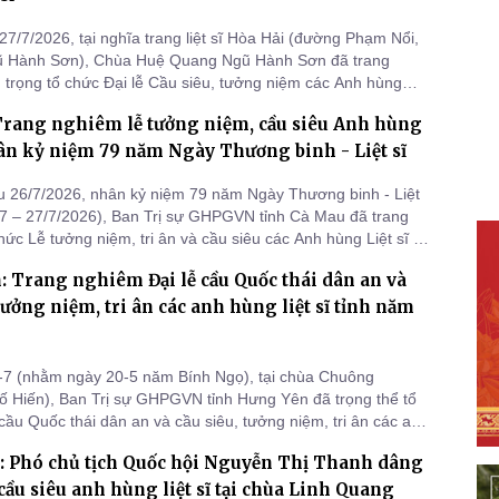
27/7/2026, tại nghĩa trang liệt sĩ Hòa Hải (đường Phạm Nổi,
 Hành Sơn), Chùa Huệ Quang Ngũ Hành Sơn đã trang
 trọng tổ chức Đại lễ Cầu siêu, tưởng niệm các Anh hùng
anh dũng hy sinh vì sự nghiệp giải phóng dân tộc và bảo vệ Tổ
Trang nghiêm lễ tưởng niệm, cầu siêu Anh hùng
hân kỷ niệm 79 năm Ngày Thương binh - Liệt sĩ
 26/7/2026, nhân kỷ niệm 79 năm Ngày Thương binh - Liệt
47 – 27/7/2026), Ban Trị sự GHPGVN tỉnh Cà Mau đã trang
ức Lễ tưởng niệm, tri ân và cầu siêu các Anh hùng Liệt sĩ tại
 Liệt sĩ tỉnh Cà Mau (ấp Láng Giài, xã Hòa Bình), nhằm
 Trang nghiêm Đại lễ cầu Quốc thái dân an và
à tri ân những người con ưu tú của dân tộc đã hy sinh vì sự
 tưởng niệm, tri ân các anh hùng liệt sĩ tỉnh năm
-7 (nhằm ngày 20-5 năm Bính Ngọ), tại chùa Chuông
 Hiến), Ban Trị sự GHPGVN tỉnh Hưng Yên đã trọng thể tổ
 cầu Quốc thái dân an và cầu siêu, tưởng niệm, tri ân các anh
ĩ tỉnh Hưng Yên năm 2026. Đại lễ được tổ chức nhằm cầu
: Phó chủ tịch Quốc hội Nguyễn Thị Thanh dâng
 thái dân an, mưa thuận gió hòa, nhân dân an lạc; đồng thời
,
cầu siêu anh hùng liệt sĩ tại chùa Linh Quang