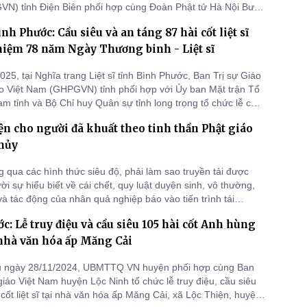
N) tỉnh Điện Biên phối hợp cùng Đoàn Phật tử Hà Nội Bước
uyên, Hội cựu chiến binh tỉnh Điện Biên đã long trọng tổ
nh Phước: Cầu siêu và an táng 87 hài cốt liệt sĩ
siêu, tưởng niệm và tri ân các Anh hùng liệt sĩ tại Nghĩa tra
iệm 78 năm Ngày Thương binh - Liệt sĩ
25, tại Nghĩa trang Liệt sĩ tỉnh Bình Phước, Ban Trị sự Giáo
áo Việt Nam (GHPGVN) tỉnh phối hợp với Ủy ban Mặt trận Tổ
am tỉnh và Bộ Chỉ huy Quân sự tỉnh long trọng tổ chức lễ cầu
áng 87 hài cốt liệt sĩ được quy tập từ các địa phương.
n cho người đã khuất theo tinh thần Phật giáo
hủy
 qua các hình thức siêu độ, phải làm sao truyền tải được
i sự hiểu biết về cái chết, quy luật duyên sinh, vô thường,
và tác động của nhân quả nghiệp báo vào tiến trình tái
 trang bị cho người đang sống một hành trang vững vàng
c: Lễ truy điệu và cầu siêu 105 hài cốt Anh hùng
i diện với cái chết, không lo âu, không sợ hãi, vì ai rồi cũng
ại nhà văn hóa ấp Măng Cải
u ngày 28/11/2024, UBMTTQ VN huyện phối hợp cùng Ban
giáo Việt Nam huyện Lộc Ninh tổ chức lễ truy điệu, cầu siêu
cốt liệt sĩ tại nhà văn hóa ấp Măng Cải, xã Lộc Thiện, huyện