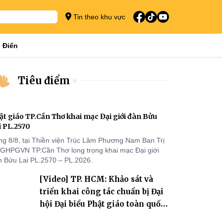
Tin theo khu vực
 Điển
Tiêu điểm
ật giáo TP.Cần Thơ khai mạc Đại giới đàn Bửu
i PL.2570
ng 8/8, tại Thiền viện Trúc Lâm Phương Nam Ban Trị
 GHPGVN TP.Cần Thơ long trọng khai mạc Đại giới
n Bửu Lai PL.2570 – PL.2026.
[Video] TP. HCM: Khảo sát và
triển khai công tác chuẩn bị Đại
hội Đại biểu Phật giáo toàn quốc
lần thứ X, nhiệm kỳ 2026-2031