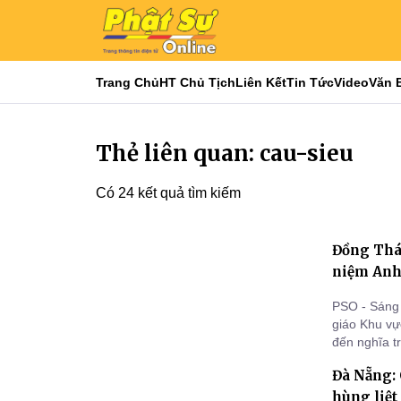
Trang Chủ
HT Chủ Tịch
Liên Kết
Tin Tức
Video
Văn 
Thẻ liên quan: cau-sieu
Có 24 kết quả tìm kiếm
Đồng Tháp
niệm Anh 
PSO - Sáng 
giáo Khu vự
đến nghĩa t
siêu chư an
Đà Nẵng:
binh, bệnh b
phương.
hùng liệt 