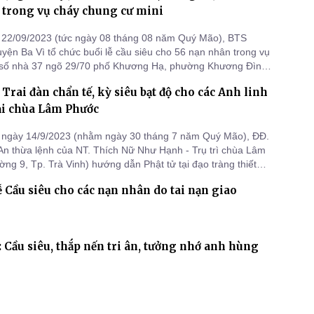
 trong vụ cháy chung cư mini
 22/09/2023 (tức ngày 08 tháng 08 năm Quý Mão), BTS
n Ba Vì tổ chức buổi lễ cầu siêu cho 56 nạn nhân trong vụ
i số nhà 37 ngõ 29/70 phố Khương Hạ, phường Khương Đình,
Xuân, thành phố Hà Nội và lễ cầu siêu cho 7 nạn nhân trong
 Trai đàn chẩn tế, kỳ siêu bạt độ cho các Anh linh
thị xã Sapa, tỉnh Lào Cai cùng các nạn nhân tai nạn giao thông
tại chùa Lâm Phước
 ngày 14/9/2023 (nhằm ngày 30 tháng 7 năm Quý Mão), ĐĐ.
An thừa lệnh của NT. Thích Nữ Như Hạnh - Trụ trì chùa Lâm
ng 9, Tp. Trà Vinh) hướng dẫn Phật tử tại đạo tràng thiết
 trai đàn chẩn tế, kỳ siêu bạt độ cho các Anh linh chiến sĩ
ễ Cầu siêu cho các nạn nhân do tai nạn giao
đồng bào tử nạn, thập loại cô hồn và các hương linh ký danh
Cầu siêu, thắp nến tri ân, tưởng nhớ anh hùng