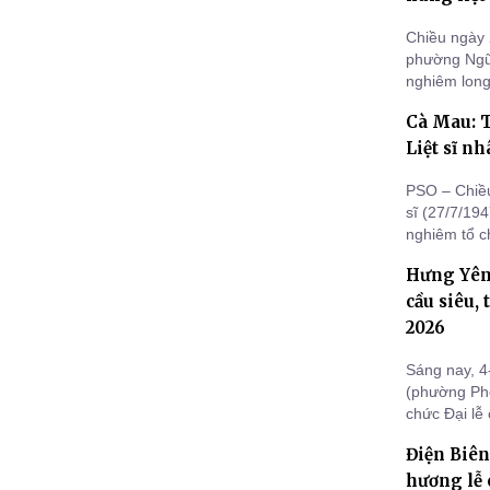
Chiều ngày 
phường Ngũ
nghiêm long
Liệt sĩ đã 
Cà Mau: 
quốc.
Liệt sĩ n
PSO – Chiều
sĩ (27/7/19
nghiêm tổ ch
Nghĩa trang
Hưng Yên:
tưởng nhớ v
nghiệ
cầu siêu,
2026
Sáng nay, 4
(phường Phố
chức Đại lễ
hùng liệt s
Điện Biên
nguyện quốc
tưởng niệm
hương lễ 