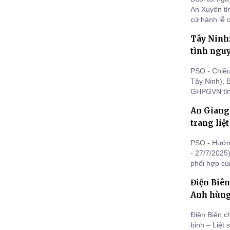
An Xuyên t
cử hành lễ c
năm nhân ng
Tây Ninh:
tình ngu
PSO - Chiều 
Tây Ninh), 
GHPGVN tỉnh
ra lễ tưởng 
An Giang:
gia Việt Na
đợt 2 – giai
trang liệ
PSO - Hướng
- 27/7/2025
phối hợp cù
cầu siêu anh
Điện Biên
sĩ Phú Quốc
Anh hùng 
Điện Biên c
binh – Liệt 