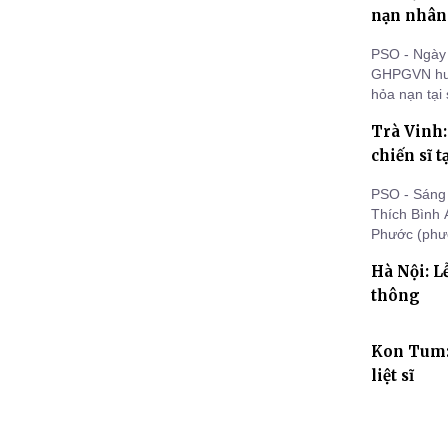
nạn nhân
PSO - Ngày
GHPGVN huyệ
hỏa nạn tạ
quận Thanh 
Trà Vinh:
trận lũ tại 
tại huy
chiến sĩ 
PSO - Sáng
Thích Bình 
Phước (phườ
lập Pháp hội
Hà Nội: L
trận vong, 
ký
thông
Kon Tum: 
liệt sĩ