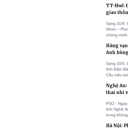
Lộc Ninh, t
TT-Huế: Đ
giao thô
Sáng 31/8, 
Nhơn – Phó
chứng minh 
năm 2024. S
Hàng vạn 
Trung ương 
nhớ người đ
Anh hùng 
Sáng 10/5, 
tỉnh Điện B
Cầu siêu tư
nhân kỷ niệ
Nghệ An: 
thai nhi 
PSO - Ngày 
tỉnh Nghệ An
trong không
đã vân tập 
Hà Nội: P