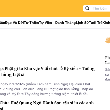
Bản
Đạo Và Đời
Từ Thiện
Tự Viện - Danh Thắng
Lịch Sử
Tuổi Trẻ
Kinh
Ph
La
: Phật giáo Khu vực V tổ chức lễ Kỳ siêu - Tưởng
Sá
hùng Liệt sĩ
sự
đà
ngày 27/7/2026 (nhằm 14/6 năm Bính Ngọ) Đại diện Phật
c V cùng chư Tôn đức Tăng Ni Phật giáo tỉnh Đồng Tháp đã
rang xã Mỹ Đức Tây dâng hương tưởng niệm, thiết lễ cầu
h linh chiến sĩ, và trao tặng 100 phần quà đến các thương
 Chùa Huệ Quang Ngũ Hành Sơn cầu siêu các anh
inh, thân nhân liệt sĩ, người có công với cách mạng tại địa
sĩ