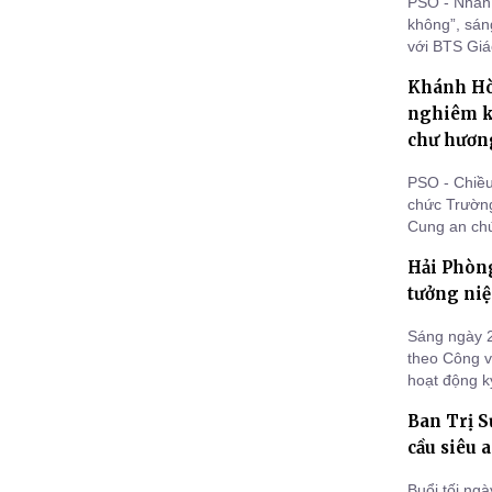
PSO - Nhân 
không”, sán
với BTS Giá
Lễ tưởng ni
Khánh Hò
nghiêm kh
chư hươn
PSO - Chiều
chức Trường
Cung an chứ
chư anh lin
Hải Phòn
Sùng Ân, p
tưởng niệ
Sáng ngày 2
theo Công 
hoạt động k
27/7/2025),
Ban Trị 
kính tổ chứ
sĩ tại chùa 
cầu siêu 
Buổi tối ng