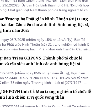
kỷ niệm 53 năm Chiến thắng “Hà Nội - Điện Biên Phủ trên
g 23/12/2025, Ủy ban Hòa bình thành phố Hà Nội phối hợp
o hội Phật giáo Việt Nam thành phố đã trang nghiêm tổ chức
ệm và cầu siêu tại Di tích Đài tưởng niệm Khâm Thiên.
a: Trường hạ Phật giáo Ninh Thuận (cũ) trang
ai đàn Cầu siêu chư anh linh Anh hùng liệt sĩ,
g linh năm 2025
 ngày 08/8/2025 (nhằm ngày 15/6 nhuận/Ất Tỵ), Ban Tổ
 hạ Phật giáo Ninh Thuận (cũ) đã trang nghiêm cử hành lễ
c sự - niêm hương bạch Phật - khai kinh Trai đàn Cầu siêu
h Anh hùng liệt sĩ, chư hương linh năm 2025 tại trú xứ chùa
g: Ban Trị sự GHPGVN Thành phố tổ chức lễ
hường Phan Rang, tỉnh Khánh Hòa.
m và cầu siêu anh linh các anh hùng liệt sĩ
8/7/2025 (nhằm ngày 05/6 nhuận năm Ất Tỵ), thực hiện
văn số 344/HĐTS-VP1 của HĐTS TƯ GHPGVN V/v tổ chức
ỷ niệm 78 năm ngày Thương binh – Liệt sĩ (27/7/1947 –
 Ban Trị sự GHPGVN TP. Hải Phòng đã trang nghiêm thành
Sự GHPGVN tỉnh Cà Mau trang nghiêm tổ chức lễ
c lễ dâng hương tưởng niệm, cầu siêu tri ân các anh hùng liệt
Nam Hải (
anh linh chiến sĩ vị quốc vong thân
ày 27/07/2025 tại trường Hạ Sắc tứ Quan Âm cổ Tự (phường