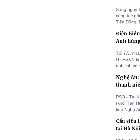
Sáng ngày 1
công tác gồ
Tiến Dũng, 
Thường trực
Điện Biên
dâng hương,
trồng cây l
Anh hùng 
Tối 7.5, nh
GHPGVN tỉnh
anh linh các
địa bàn tỉnh
Nghệ An: L
thanh ni
PSO - Tại K
(khối Tân 
tỉnh Nghệ A
An trang ngh
Cầu siêu 
phong đã an
tại Hà Nộ