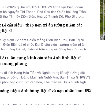
3/06/2026 tại trụ sở BTS GHPGVN tỉnh Điện Biên, đoàn
m bà Nguyễn Thị Thanh, Phó Chủ tịch Quốc hội; ông Trần
Bí thư Tỉnh ủy Điện Biên; ông Lê Thành Đô, Phó Bí thư
 Tỉnh ủy, Chủ tịch Hội đồng Nhân dân tỉnh Điện Biên đã đến
: Lễ cầu siêu - thắp nến tri ân tưởng niệm các
 tham dự lễ cầu siêu tưởng niệm các anh hùng liệt sĩ và
ưu niệm
liệt sĩ
ân kỷ niệm 72 năm Chiến thắng Điện Biên Phủ, Ban Trị sự
 Điện Biên đã tổ chức Đại lễ cầu siêu - tưởng niệm tri ân
 Anh hùng Liệt sĩ, chiến sĩ trận vong và đồng bào tử nạn trên
.
ễ tri ân, tụng kinh cầu siêu Anh linh liệt sĩ
ên xung phong
hu di tích Hang Hỏa Tiễn và Nghĩa trang liệt sỹ đường sắt
Hùng, phường Hoàng Mai, tỉnh Nghệ An), Ban Trị sự GHPGVN
n phối hợp cùng Sở Văn hóa, Thể thao và Du lịch tỉnh Nghệ
iêm tổ chức lễ cầu siêu tri ân các liệt sĩ Thanh niên xung
tưởng niệm Anh hùng liệt sĩ và nạn nhân bom B52
h dũng hy sinh.
i