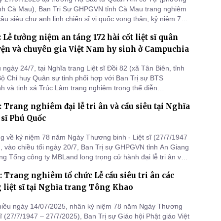
ỉnh Cà Mau), Ban Trị Sự GHPGVN tỉnh Cà Mau trang nghiêm
ầu siêu chư anh linh chiến sĩ vị quốc vong thân, kỷ niệm 78
ày Thương Binh Liệt Sĩ 27/7/1947- 27/7/2025.
 Lễ tưởng niệm an táng 172 hài cốt liệt sĩ quân
yện và chuyên gia Việt Nam hy sinh ở Campuchia
ngày 24/7, tại Nghĩa trang Liệt sĩ Đồi 82 (xã Tân Biên, tỉnh
Bộ Chỉ huy Quân sự tỉnh phối hợp với Ban Trị sự BTS
 và tịnh xá Trúc Lâm trang nghiêm trọng thể diễn
niệm an táng 172 hài cốt liệt sĩ quân tình nguyện và chuyên
 Trang nghiêm đại lễ tri ân và cầu siêu tại Nghĩa
m hy sinh ở Campuchia, được quy tập và đưa về nước trong
 đ
t sĩ Phú Quốc
 về kỷ niệm 78 năm Ngày Thương binh - Liệt sĩ (27/7/1947
), vào chiều tối ngày 20/7, Ban Trị sự GHPGVN tỉnh An Giang
ng Tổng công ty MBLand long trọng cử hành đại lễ tri ân và
 linh các Anh hùng liệt sĩ. Buổi lễ diễn ra tại Nghĩa trang liệt
: Trang nghiêm tổ chức Lễ cầu siêu tri ân các
, tỉnh An Giang.
liệt sĩ tại Nghĩa trang Tông Khao
hiều ngày 14/07/2025, nhân kỷ niệm 78 năm Ngày Thương
sĩ (27/7/1947 – 27/7/2025), Ban Trị sự Giáo hội Phật giáo Việt