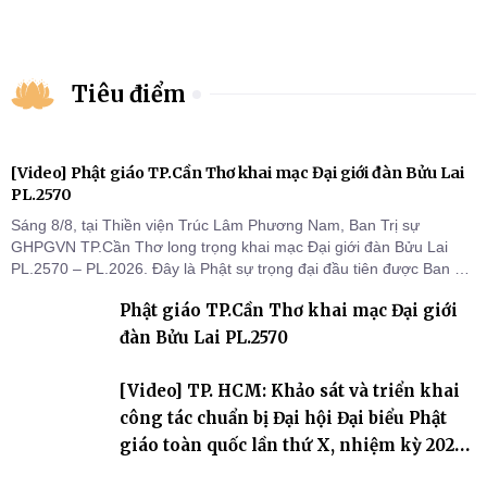
Tiêu điểm
[Video] Phật giáo TP.Cần Thơ khai mạc Đại giới đàn Bửu Lai
PL.2570
Sáng 8/8, tại Thiền viện Trúc Lâm Phương Nam, Ban Trị sự
GHPGVN TP.Cần Thơ long trọng khai mạc Đại giới đàn Bửu Lai
PL.2570 – PL.2026. Đây là Phật sự trọng đại đầu tiên được Ban Trị
sự triển khai sau thành công của Đại hội Phật giáo thành phố lần
Phật giáo TP.Cần Thơ khai mạc Đại giới
thứ I, thể hiện sự quan tâm đối với công tác truyền giới, đào tạo
Tăng tài và tiếp nối mạng mạch Tăng-g
đàn Bửu Lai PL.2570
[Video] TP. HCM: Khảo sát và triển khai
công tác chuẩn bị Đại hội Đại biểu Phật
giáo toàn quốc lần thứ X, nhiệm kỳ 2026-
2031