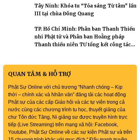
Tây Ninh: Khóa tu “Tỏa sáng Từ tâm” lần
III tại chùa Đông Quang
TP. Hồ Chí Minh: Phân ban Thanh Thiếu
nhi Phật tử và Phân ban Hoằng pháp
Thanh thiếu niên TƯ tổng kết công tác
Phật sự nhiệm kỳ IX (2022 – 2027)
QUAN TÂM & HỖ TRỢ
Phật Sự Online với chủ trương “Nhanh chóng – Kịp
thời – chính xác và Nhân văn” đăng tải các hoạt động
Phật sự của các cấp Giáo hội và các tự viện trong cả
nước cùng các chương trình tu học, thuyết giảng của
chư Tôn đức Tăng, Ni giảng sư được truyền hình trực
tiếp (Live Streaming) trên mạng xã hội: Facebook,
Youtube, Phật Sự Online về các sự kiện Phật sự và trên
15 chương trình khác với mục đích “ Đẩy mạnh truyền