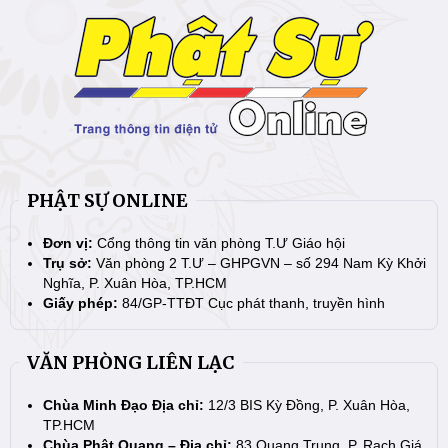
PHẬT SỰ ONLINE
Đơn vị:
Cổng thông tin văn phòng T.Ư Giáo hội
Trụ sở:
Văn phòng 2 T.Ư – GHPGVN – số 294 Nam Kỳ Khởi
Nghĩa, P. Xuân Hòa, TP.HCM
Giấy phép:
84/GP-TTĐT Cục phát thanh, truyền hình
VĂN PHÒNG LIÊN LẠC
Chùa Minh Đạo Địa chỉ:
12/3 BIS Kỳ Đồng, P. Xuân Hòa,
TP.HCM
Chùa Phật Quang – Địa chỉ:
83 Quang Trung, P. Rạch Giá,