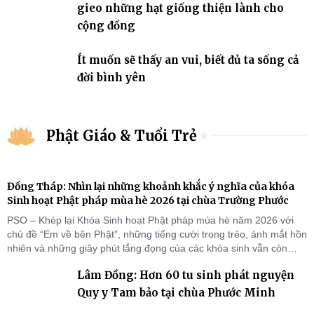
gieo những hạt giống thiện lành cho
cộng đồng
Ít muốn sẽ thấy an vui, biết đủ ta sống cả
đời bình yên
Phật Giáo & Tuổi Trẻ
Đồng Tháp: Nhìn lại những khoảnh khắc ý nghĩa của khóa
Sinh hoạt Phật pháp mùa hè 2026 tại chùa Trường Phước
PSO – Khép lại Khóa Sinh hoạt Phật pháp mùa hè năm 2026 với
chủ đề “Em về bên Phật”, những tiếng cười trong trẻo, ánh mắt hồn
nhiên và những giây phút lắng đọng của các khóa sinh vẫn còn
đọng lại dưới mái chùa Trường Phước (xã Tân Hương, tỉnh Đồng
Lâm Đồng: Hơn 60 tu sinh phát nguyện
Tháp). Những tuần tu học ngắn ngủi nhưng đã trở thành hành
trang quý báu, gieo những hạt giống thiện l
Quy y Tam bảo tại chùa Phước Minh