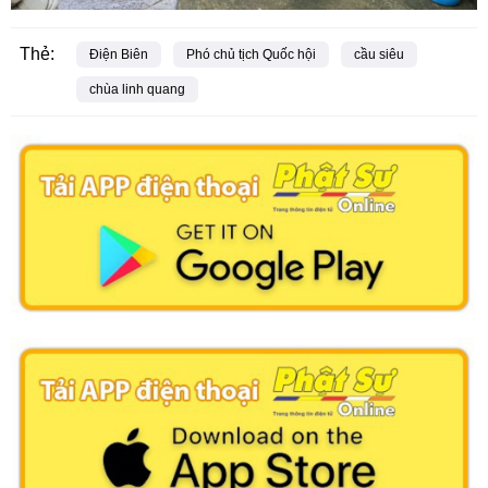
Thẻ:
Điện Biên
Phó chủ tịch Quốc hội
cầu siêu
chùa linh quang