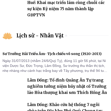
Huế: Khai mạc triển lãm cùng chuỗi các
sự kiện Kỷ niệm 75 năm thành lập
GĐPTVN
Lịch sử - Nhân Vật
Sư Trưởng Hải Triều Âm- Tịch chiếu vô song (1920-2013)
Ngày 31/07/2013 (nhằm 24/6/Quý Tỵ), đúng 11 giờ 56 phút, tại Ni
viện Dược Sư, Đức Trọng, Lâm Đồng, Sư trưởng thu thần thị tịch,
nhẹ nhàng như cánh hạc trắng bay về Tây phương, trụ thế 94 tuổi
đời, 60 hạ lạp.
Lâm Đồng: Tổ đình Quảng Ân Tự trang
nghiêm tưởng niệm húy nhật cố Trưởng
lão Hòa thượng khai sơn Thích Hồng Ân
Lâm Đồng: Khảo cứu hệ thống 7 ngôi
chùa trên Đặc khu Phú Quý: Chung tay