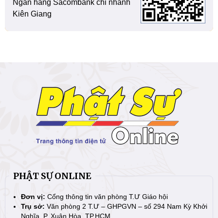
Ngân hàng Sacombank chi nhánh
Kiên Giang
PHẬT SỰ ONLINE
Đơn vị:
Cổng thông tin văn phòng T.Ư Giáo hội
Trụ sở:
Văn phòng 2 T.Ư – GHPGVN – số 294 Nam Kỳ Khởi
Nghĩa, P. Xuân Hòa, TP.HCM