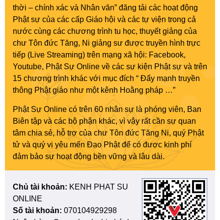
thời – chính xác và Nhân văn” đăng tải các hoạt động
Phật sự của các cấp Giáo hội và các tự viện trong cả
nước cùng các chương trình tu học, thuyết giảng của
chư Tôn đức Tăng, Ni giảng sư được truyền hình trực
tiếp (Live Streaming) trên mạng xã hội: Facebook,
Youtube, Phật Sự Online về các sự kiện Phật sự và trên
15 chương trình khác với mục đích “ Đẩy mạnh truyền
thông Phật giáo như một kênh Hoằng pháp …”
Phật Sự Online có trên 60 nhân sự là phóng viên, Ban
Biên tập và các bộ phận khác, vì vậy rất cần sự quan
tâm chia sẻ, hỗ trợ của chư Tôn đức Tăng Ni, quý Phật
tử và quý vị yêu mến Đạo Phật để có được kinh phí
đảm bảo sự hoạt động bền vững và lâu dài.
Chủ tài khoản:
KENH PHAT SU
ONLINE
Số tài khoản:
070104929298