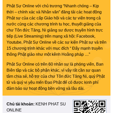
Phật Sự Online với chủ trương “Nhanh chóng – Kịp
thời – chính xác và Nhân văn” đăng tải các hoạt động
Phật sự của các cấp Giáo hội và các tự viện trong cả
nước cùng các chương trình tu học, thuyết giảng của
chư Tôn đức Tăng, Ni giảng sư được truyền hình trực
tiếp (Live Streaming) trên mạng xã hội: Facebook,
Youtube, Phật Sự Online về các sự kiện Phật sự và trên
15 chương trình khác với mục đích “ Đẩy mạnh truyền
thông Phật giáo như một kênh Hoằng pháp …”
Phật Sự Online có trên 60 nhân sự là phóng viên, Ban
Biên tập và các bộ phận khác, vì vậy rất cần sự quan
tâm chia sẻ, hỗ trợ của chư Tôn đức Tăng Ni, quý Phật
tử và quý vị yêu mến Đạo Phật để có được kinh phí
đảm bảo sự hoạt động bền vững và lâu dài.
Chủ tài khoản:
KENH PHAT SU
ONLINE