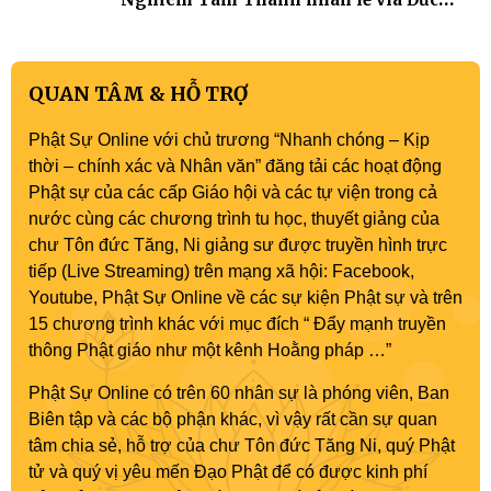
Quán Thế Âm Bồ tát thành đạo
QUAN TÂM & HỖ TRỢ
Phật Sự Online với chủ trương “Nhanh chóng – Kịp
thời – chính xác và Nhân văn” đăng tải các hoạt động
Phật sự của các cấp Giáo hội và các tự viện trong cả
nước cùng các chương trình tu học, thuyết giảng của
chư Tôn đức Tăng, Ni giảng sư được truyền hình trực
tiếp (Live Streaming) trên mạng xã hội: Facebook,
Youtube, Phật Sự Online về các sự kiện Phật sự và trên
15 chương trình khác với mục đích “ Đẩy mạnh truyền
thông Phật giáo như một kênh Hoằng pháp …”
Phật Sự Online có trên 60 nhân sự là phóng viên, Ban
Biên tập và các bộ phận khác, vì vậy rất cần sự quan
tâm chia sẻ, hỗ trợ của chư Tôn đức Tăng Ni, quý Phật
tử và quý vị yêu mến Đạo Phật để có được kinh phí