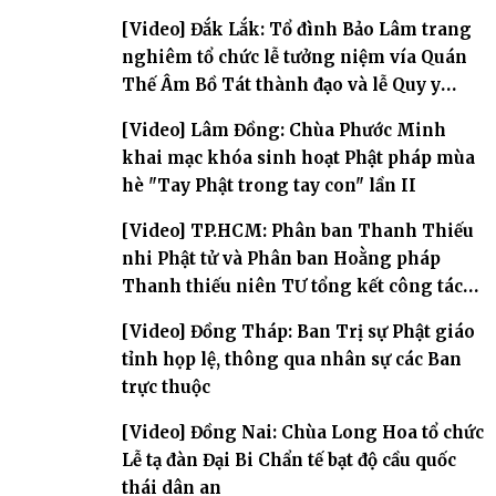
Phòng
[Video] Đắk Lắk: Tổ đình Bảo Lâm trang
nghiêm tổ chức lễ tưởng niệm vía Quán
Thế Âm Bồ Tát thành đạo và lễ Quy y
Tam bảo
[Video] Lâm Đồng: Chùa Phước Minh
khai mạc khóa sinh hoạt Phật pháp mùa
hè "Tay Phật trong tay con" lần II
[Video] TP.HCM: Phân ban Thanh Thiếu
nhi Phật tử và Phân ban Hoằng pháp
Thanh thiếu niên TƯ tổng kết công tác
Phật sự nhiệm kỳ IX (2022 – 2027)
[Video] Đồng Tháp: Ban Trị sự Phật giáo
tỉnh họp lệ, thông qua nhân sự các Ban
trực thuộc
[Video] Đồng Nai: Chùa Long Hoa tổ chức
Lễ tạ đàn Đại Bi Chẩn tế bạt độ cầu quốc
thái dân an