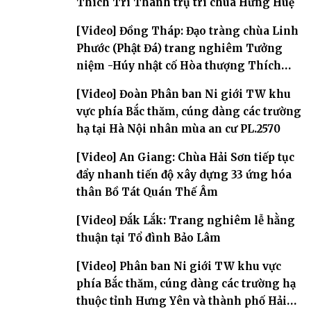
Thích Trí Thành trụ trì chùa Hưng Huệ
[Video] Đồng Tháp: Đạo tràng chùa Linh
Phước (Phật Đá) trang nghiêm Tưởng
niệm -Húy nhật cố Hòa thượng Thích
Nhuận Sanh lần thứ 11
[Video] Đoàn Phân ban Ni giới TW khu
vực phía Bắc thăm, cúng dàng các trường
hạ tại Hà Nội nhân mùa an cư PL.2570
[Video] An Giang: Chùa Hải Sơn tiếp tục
đẩy nhanh tiến độ xây dựng 33 ứng hóa
thân Bồ Tát Quán Thế Âm
[Video] Đắk Lắk: Trang nghiêm lễ hằng
thuận tại Tổ đình Bảo Lâm
[Video] Phân ban Ni giới TW khu vực
phía Bắc thăm, cúng dàng các trường hạ
thuộc tỉnh Hưng Yên và thành phố Hải