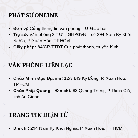
PHẬT SỰ ONLINE
Đơn vị:
Cổng thông tin văn phòng T.Ư Giáo hội
Trụ sở:
Văn phòng 2 T.Ư – GHPGVN – số 294 Nam Kỳ Khởi
Nghĩa, P. Xuân Hòa, TP.HCM
Giấy phép:
84/GP-TTĐT Cục phát thanh, truyền hình
VĂN PHÒNG LIÊN LẠC
Chùa Minh Đạo Địa chỉ:
12/3 BIS Kỳ Đồng, P. Xuân Hòa,
TP.HCM
Chùa Phật Quang – Địa chỉ:
83 Quang Trung, P. Rạch Giá,
tỉnh An Giang
TRANG TIN ĐIỆN TỬ
Địa chỉ:
294 Nam Kỳ Khởi Nghĩa, P. Xuân Hòa, TP.HCM