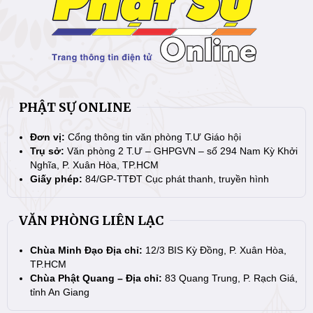
PHẬT SỰ ONLINE
Đơn vị:
Cổng thông tin văn phòng T.Ư Giáo hội
Trụ sở:
Văn phòng 2 T.Ư – GHPGVN – số 294 Nam Kỳ Khởi
Nghĩa, P. Xuân Hòa, TP.HCM
Giấy phép:
84/GP-TTĐT Cục phát thanh, truyền hình
VĂN PHÒNG LIÊN LẠC
Chùa Minh Đạo Địa chỉ:
12/3 BIS Kỳ Đồng, P. Xuân Hòa,
TP.HCM
Chùa Phật Quang – Địa chỉ:
83 Quang Trung, P. Rạch Giá,
tỉnh An Giang