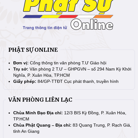
PHẬT SỰ ONLINE
Đơn vị:
Cổng thông tin văn phòng T.Ư Giáo hội
Trụ sở:
Văn phòng 2 T.Ư – GHPGVN – số 294 Nam Kỳ Khởi
Nghĩa, P. Xuân Hòa, TP.HCM
Giấy phép:
84/GP-TTĐT Cục phát thanh, truyền hình
VĂN PHÒNG LIÊN LẠC
Chùa Minh Đạo Địa chỉ:
12/3 BIS Kỳ Đồng, P. Xuân Hòa,
TP.HCM
Chùa Phật Quang – Địa chỉ:
83 Quang Trung, P. Rạch Giá,
tỉnh An Giang