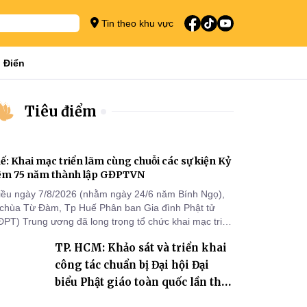
Tin theo khu vực
 Điển
Tiêu điểm
ế: Khai mạc triển lãm cùng chuỗi các sự kiện Kỷ
ệm 75 năm thành lập GĐPTVN
iều ngày 7/8/2026 (nhằm ngày 24/6 năm Bính Ngọ),
i chùa Từ Đàm, Tp Huế Phân ban Gia đình Phật tử
ĐPT) Trung ương đã long trọng tổ chức khai mạc triển
m cùng chuỗi các sự kiện chào mừng Kỷ niệm 75 năm
TP. HCM: Khảo sát và triển khai
ành lập GĐPTVN.
công tác chuẩn bị Đại hội Đại
biểu Phật giáo toàn quốc lần thứ
X, nhiệm kỳ 2026-2031