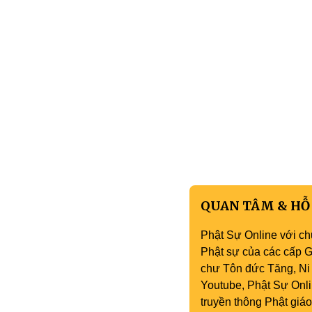
QUAN TÂM & HỖ
Phật Sự Online với ch
Phật sự của các cấp Gi
chư Tôn đức Tăng, Ni 
Youtube, Phật Sự Onli
truyền thông Phật gi