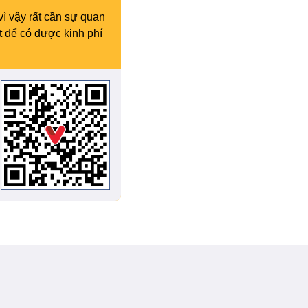
vì vậy rất cần sự quan
t để có được kinh phí