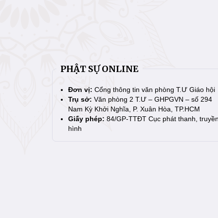
PHẬT SỰ ONLINE
Đơn vị:
Cổng thông tin văn phòng T.Ư Giáo hội
Trụ sở:
Văn phòng 2 T.Ư – GHPGVN – số 294
Nam Kỳ Khởi Nghĩa, P. Xuân Hòa, TP.HCM
Giấy phép:
84/GP-TTĐT Cục phát thanh, truyề
hình