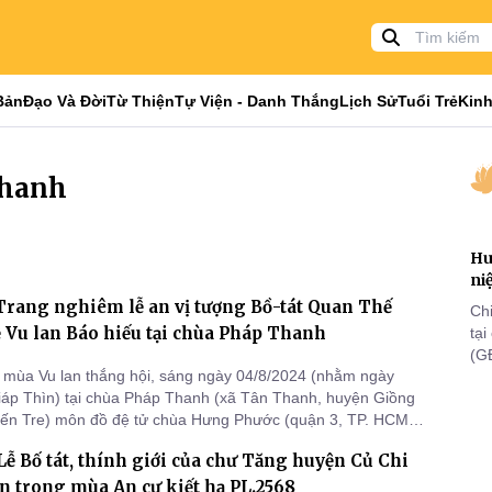
Bản
Đạo Và Đời
Từ Thiện
Tự Viện - Danh Thắng
Lịch Sử
Tuổi Trẻ
Kinh
thanh
Hu
ni
Trang nghiêm lễ an vị tượng Bồ-tát Quan Thế
Ch
ễ Vu lan Báo hiếu tại chùa Pháp Thanh
tạ
(G
mùa Vu lan thắng hội, sáng ngày 04/8/2024 (nhằm ngày
lã
áp Thìn) tại chùa Pháp Thanh (xã Tân Thanh, huyện Giồng
th
Bến Tre) môn đồ đệ tử chùa Hưng Phước (quận 3, TP. HCM),
hanh (tỉnh Bến Tre), chư Tăng trường hạ chùa Hưng Phước,
ễ Bố tát, thính giới của chư Tăng huyện Củ Chi
ường hạ thiền viện Quảng Đức và Phật tử đã trở về làm lễ an
-
ên trong mùa An cư kiết hạ PL.2568