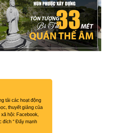
g tải các hoạt động
ọc, thuyết giảng của
 xã hội: Facebook,
c đích “ Đẩy mạnh