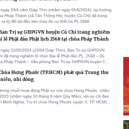
ngày 29/4 năm Giáp Thìn (nhằm ngày 05/6/2024), tại trường
a Pháp Thành (xã Tân Thông Hội, huyện Củ Chi) đã trang
 ra kỳ Bố tát đầu tiên mùa An cư Kiết hạ PL.2568.
Ban Trị sự GHPGVN huyện Củ Chi trang nghiêm
ại lễ Phật đản Phật lịch 2568 tại chùa Pháp Thành
 ngày 22/05/2024 (15/04 Giáp Thìn), Ban Trị sự GHPGVN
i đã trang nghiêm tổ chức Đại lễ Phật đản PL. 2568 – DL.
hùa Pháp Thành – Văn phòng Ban Trị sự GHPGVN huyện Củ
 Chùa Hưng Phước (TP.HCM) phát quà Trung thu
 niên, nhi đồng
rong chuỗi hoạt động Phật sự của chùa Hưng Phước, chiều
2023 (nhằm ngày 10 tháng 8 năm Qúy Mão), với sự chỉ đạo
h Minh Nghĩa, Trụ trì chùa Hưng Phước (quận 3, TP. HCM),
 Tăng và Phật tử chùa Hưng Phước đã tổ chức chương trình
ung thu cho gần 700 em thiếu niên, nhi đồng tại chùa Pháp
ệ