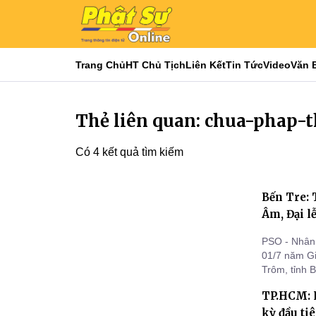
Trang Chủ
HT Chủ Tịch
Liên Kết
Tin Tức
Video
Văn 
Thẻ liên quan: chua-phap-
Có 4 kết quả tìm kiếm
Bến Tre: 
Âm, Đại l
PSO - Nhân 
01/7 năm Gi
Trôm, tỉnh 
chùa Pháp T
TP.HCM: L
chư Tăng tr
vị tượng Bồ
kỳ đầu ti