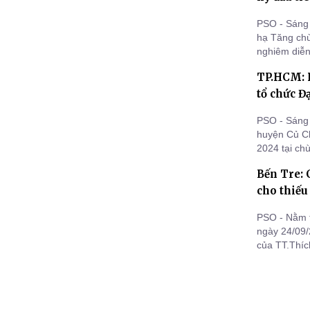
PSO - Sáng 
hạ Tăng chù
nghiêm diễn
TP.HCM: 
tổ chức Đ
PSO - Sáng
huyện Củ Ch
2024 tại c
Chi.
Bến Tre:
cho thiếu
PSO - Nằm t
ngày 24/09/
của TT.Thíc
chư Tôn đức
tặng quà Tr
Thanh, huy