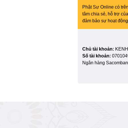
Phật Sự Online có trên
tâm chia sẻ, hỗ trợ c
đảm bảo sự hoạt động 
Chủ tài khoản:
KENH
Số tài khoản:
070104
Ngân hàng Sacombank